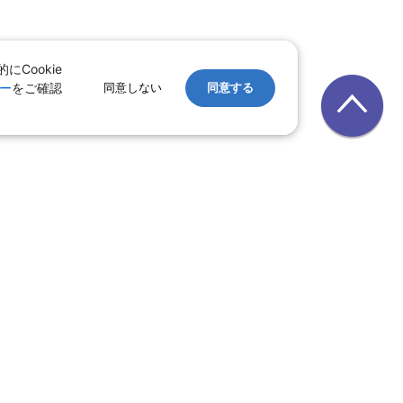
Cookie
ー
をご確認
同意しない
同意する
レンタカー
｜
遊ぷらざ（クーポン）
ホテル
ン
版
｜
家族旅行特集 国内版