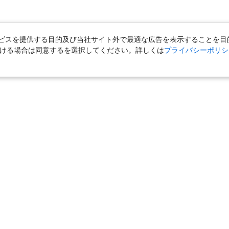
スを提供する目的及び当社サイト外で最適な広告を表示することを目的に
ただける場合は同意するを選択してください。詳しくは
プライバシーポリシ
｜
国内旅行（ツアー）
｜
ホテル・旅館（宿泊）
｜
高速バス
｜
旅行（ツアー）
｜
海外航空券
｜
海外ホテル
｜
海外航空券＋海外
女子旅「たびーら」
｜
海外挙式・ウェディング
｜
新婚旅行・ハネムー
クルーズ
｜
鉄道
｜
一人旅
｜
日帰りツアー
気の定番特集
｜
お得な国内旅行
｜
新幹線の旅
｜
一人旅特集 国内