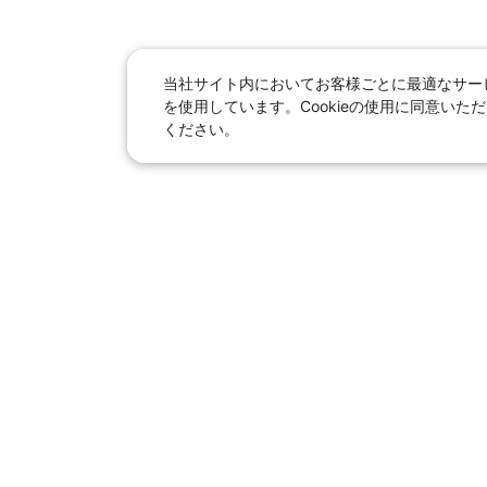
当社サイト内においてお客様ごとに最適なサービ
を使用しています。Cookieの使用に同意い
ください。
日本旅行総合トップ
｜
JR＋宿泊
海外
【国内旅行】
季節のおすすめ旅行
｜
人