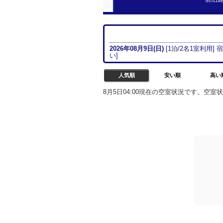
2026年08月
9日(日)
[
1
泊/
2名
1室
利用] 
い
]
人気順
安い順
高い
8月5日04:00現在の空室状況です。空