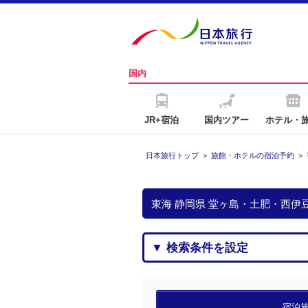
国内
JR+宿泊
国内ツアー
ホテル・
日本旅行トップ
>
旅館・ホテルの宿泊予約
>
東海 静岡県 堂ヶ島・土肥・西
▼ 検索条件を設定
宿泊