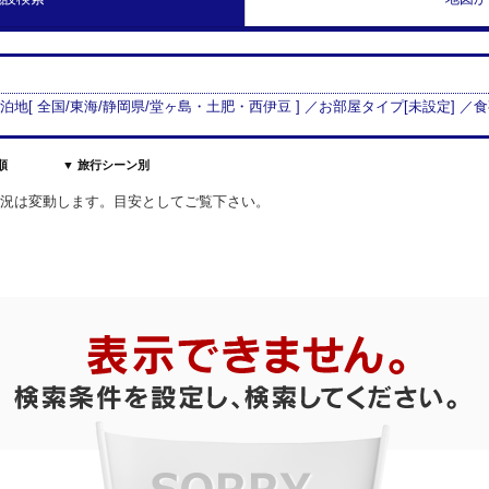
宿泊地[
全国/
東海
/
静岡県
/
堂ヶ島・土肥・西伊豆
] ／お部屋タイプ[
未設定
] ／
順
▼ 旅行シーン別
室状況は変動します。目安としてご覧下さい。