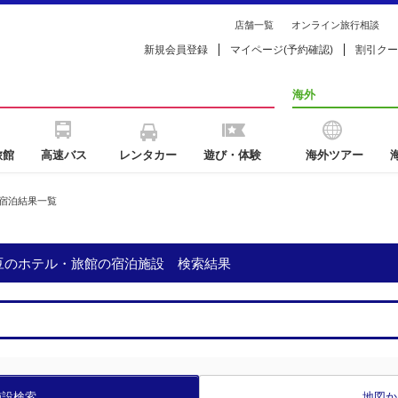
店舗一覧
オンライン旅行相談
新規会員登録
マイページ(予約確認)
割引クー
海外
旅館
高速バス
レンタカー
遊び・体験
海外ツアー
宿泊結果一覧
伊豆のホテル・旅館の宿泊施設 検索結果
施設検索
地図か