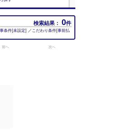
0
検索結果：
件
食事条件[
未設定
] ／こだわり条件[
事前払
前へ
次へ