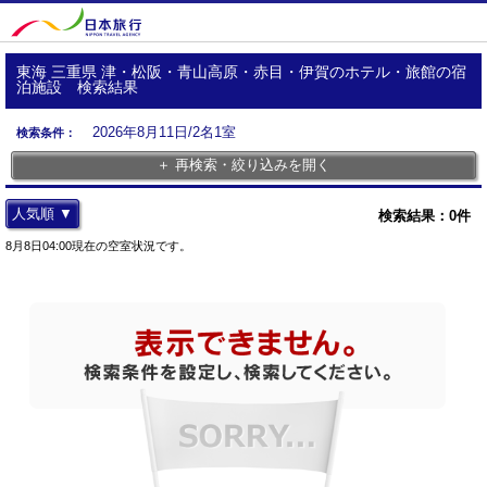
東海 三重県 津・松阪・青山高原・赤目・伊賀のホテル・旅館の宿
泊施設 検索結果
2026年8月11日/2名1室
検索条件：
＋ 再検索・絞り込みを開く
人気順 ▼
検索結果：
0
件
8月8日04:00現在の空室状況です。