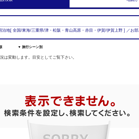
 宿泊地[
全国/
東海
/
三重県
/
津・松阪・青山高原・赤目・伊賀
/
伊賀上野
] ／お
順
▼ 旅行シーン別
室状況は変動します。目安としてご覧下さい。