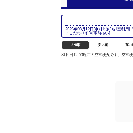
2026年08月
12日(水)
[
1
泊/
2名
1室
利用]
／こだわり条件[
事前払い
]
人気順
安い順
高い
8月9日12:00現在の空室状況です。空