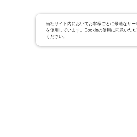
当社サイト内においてお客様ごとに最適なサービ
を使用しています。Cookieの使用に同意い
ください。
日本旅行総合トップ
｜
JR＋宿泊
海外
【国内旅行】
季節のおすすめ旅行
｜
人