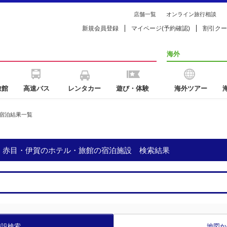
店舗一覧
オンライン旅行相談
新規会員登録
マイページ(予約確認)
割引クー
海外
旅館
高速バス
レンタカー
遊び・体験
海外ツアー
宿泊結果一覧
原・赤目・伊賀のホテル・旅館の宿泊施設 検索結果
施設検索
地図か