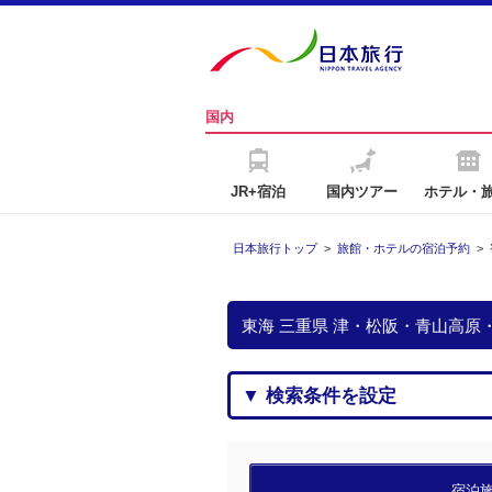
国内
JR+宿泊
国内ツアー
ホテル・
日本旅行トップ
>
旅館・ホテルの宿泊予約
>
東海 三重県 津・松阪・青山高
▼ 検索条件を設定
宿泊