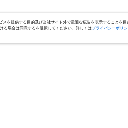
スを提供する目的及び当社サイト外で最適な広告を表示することを目的に
ただける場合は同意するを選択してください。詳しくは
プライバシーポリシ
｜
国内旅行（ツアー）
｜
ホテル・旅館（宿泊）
｜
高速バス
｜
旅行（ツアー）
｜
海外航空券
｜
海外ホテル
｜
海外航空券＋海外
女子旅「たびーら」
｜
海外挙式・ウェディング
｜
新婚旅行・ハネムー
クルーズ
｜
鉄道
｜
一人旅
｜
日帰りツアー
気の定番特集
｜
お得な国内旅行
｜
新幹線の旅
｜
一人旅特集 国内