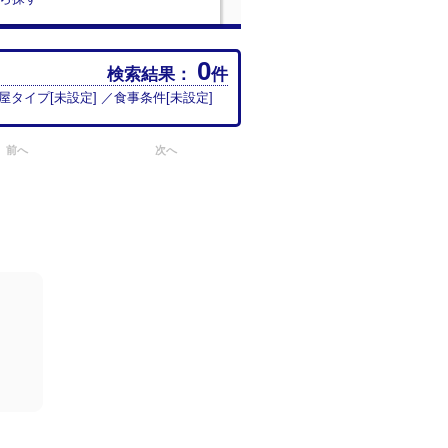
0
検索結果：
件
部屋タイプ[
未設定
] ／食事条件[
未設定
]
前へ
次へ