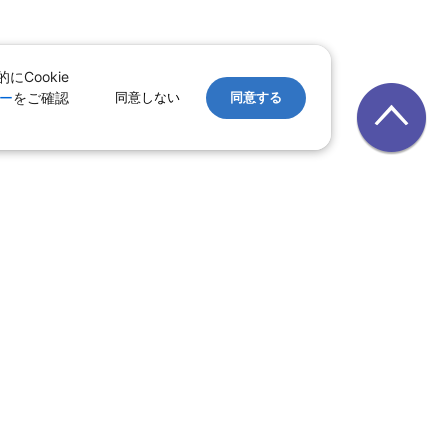
Cookie
ー
をご確認
同意しない
同意する
レンタカー
｜
遊ぷらざ（クーポン）
ホテル
ン
版
｜
家族旅行特集 国内版