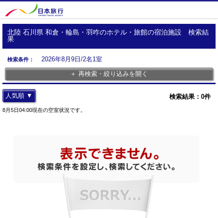
北陸 石川県 和倉・輪島・羽咋のホテル・旅館の宿泊施設 検索結
果
2026年8月9日/2名1室
検索条件：
＋ 再検索・絞り込みを開く
人気順 ▼
検索結果：
0
件
8月5日04:00現在の空室状況です。