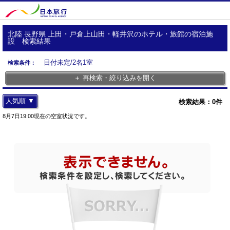
北陸 長野県 上田・戸倉上山田・軽井沢のホテル・旅館の宿泊施
設 検索結果
日付未定/2名1室
検索条件：
＋ 再検索・絞り込みを開く
人気順 ▼
検索結果：
0
件
8月7日19:00現在の空室状況です。