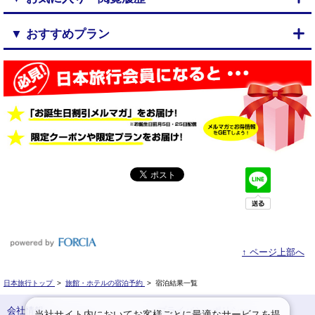
▼ おすすめプラン
↑ ページ上部へ
日本旅行トップ
>
旅館・ホテルの宿泊予約
>
宿泊結果一覧
会社情報
プライバシーポリシー
当社サイト内においてお客様ごとに最適なサービスを提