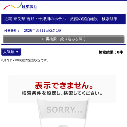
近畿 奈良県 吉野・十津川のホテル・旅館の宿泊施設 検索結果
2026年8月11日/2名1室
検索条件：
＋ 再検索・絞り込みを開く
人気順 ▼
検索結果：
0
件
8月7日12:00現在の空室状況です。