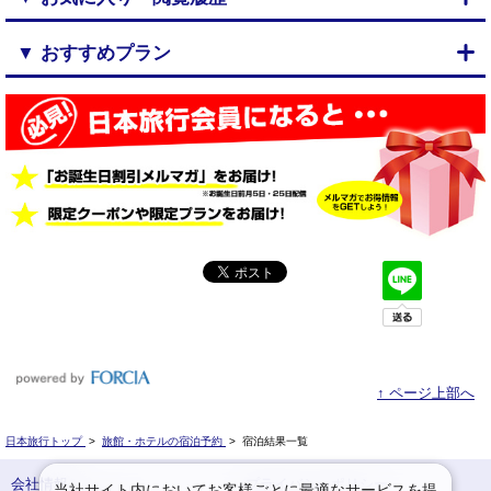
▼ おすすめプラン
↑ ページ上部へ
日本旅行トップ
>
旅館・ホテルの宿泊予約
>
宿泊結果一覧
会社情報
プライバシーポリシー
当社サイト内においてお客様ごとに最適なサービスを提