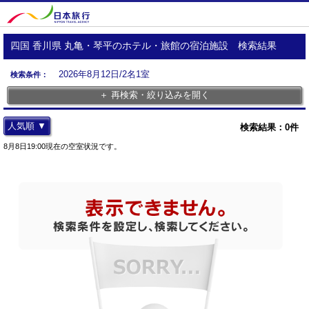
四国 香川県 丸亀・琴平のホテル・旅館の宿泊施設 検索結果
2026年8月12日/2名1室
検索条件：
＋ 再検索・絞り込みを開く
人気順 ▼
検索結果：
0
件
8月8日19:00現在の空室状況です。