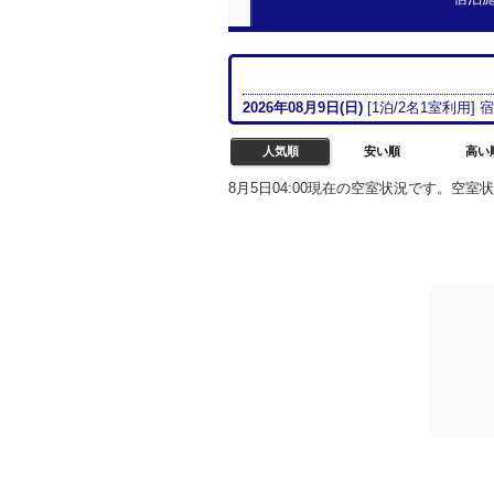
2026年08月
9日(日)
[
1
泊/
2名
1室
利用] 
人気順
安い順
高い
8月5日04:00現在の空室状況です。空