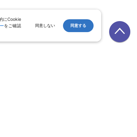
Cookie
ー
をご確認
同意しない
同意する
レンタカー
｜
遊ぷらざ（クーポン）
ホテル
ン
版
｜
家族旅行特集 国内版
レット一覧