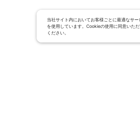
当社サイト内においてお客様ごとに最適なサービ
を使用しています。Cookieの使用に同意い
ください。
日本旅行総合トップ
｜
JR＋宿泊
海外
【国内旅行】
季節のおすすめ旅行
｜
人
東京ディズニーリゾート®へ