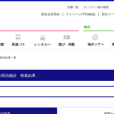
店舗一覧
オンライン旅行相談
新規会員登録
マイページ(予約確認)
割引クー
海外
旅館
高速バス
レンタカー
遊び・体験
海外ツアー
宿泊結果一覧
の宿泊施設 検索結果
施設検索
地図か