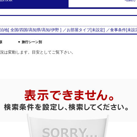
宿泊地[
全国/
四国
/
高知県
/
高知
/
伊野
] ／お部屋タイプ[
未設定
] ／食事条件[
未設
順
▼ 旅行シーン別
室状況は変動します。目安としてご覧下さい。