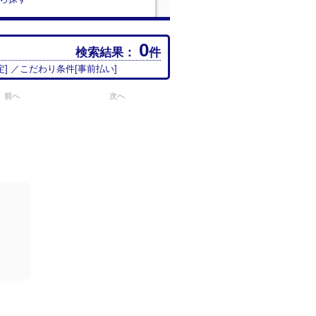
0
検索結果：
件
定
] ／こだわり条件[
事前払い
]
前へ
次へ