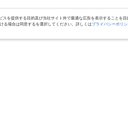
スを提供する目的及び当社サイト外で最適な広告を表示することを目的に
ただける場合は同意するを選択してください。詳しくは
プライバシーポリシ
｜
国内旅行（ツアー）
｜
ホテル・旅館（宿泊）
｜
高速バス
｜
旅行（ツアー）
｜
海外航空券
｜
海外ホテル
｜
海外航空券＋海外
女子旅「たびーら」
｜
海外挙式・ウェディング
｜
新婚旅行・ハネムー
クルーズ
｜
鉄道
｜
一人旅
｜
日帰りツアー
気の定番特集
｜
お得な国内旅行
｜
新幹線の旅
｜
一人旅特集 国内
の旅
｜
ユニバーサル・スタジオ・ジャパンへの旅
｜
国内旅行パンフ