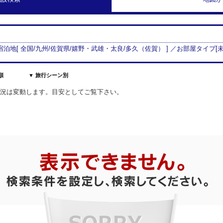
 宿泊地[
全国/
九州
/
佐賀県
/
嬉野・武雄・太良
/
多久（佐賀）
] ／お部屋タイプ[
順
▼ 旅行シーン別
室状況は変動します。目安としてご覧下さい。