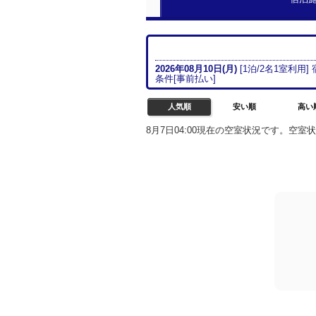
2026年08月
10日(月)
[
1
泊/
2名
1室
利用]
条件[
事前払い
]
人気順
安い順
高い
8月7日04:00現在の空室状況です。空