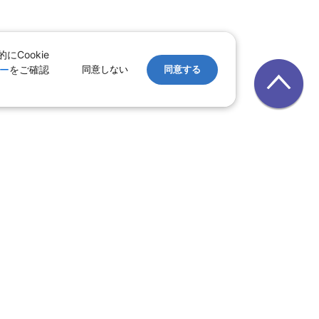
Cookie
ー
をご確認
同意しない
同意する
レンタカー
｜
遊ぷらざ（クーポン）
ホテル
ン
版
｜
家族旅行特集 国内版