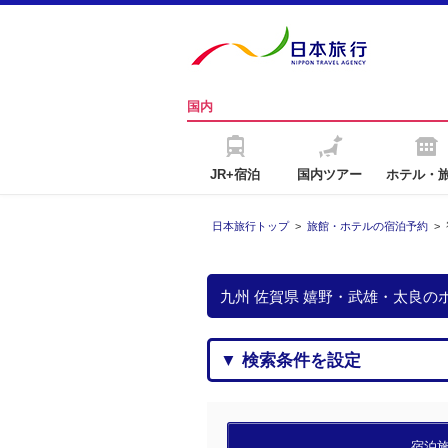
国内
JR+宿泊
国内ツアー
ホテル・
日本旅行トップ
>
旅館・ホテルの宿泊予約
>
九州 佐賀県 嬉野・武雄・太良
▼ 検索条件を設定
宿泊