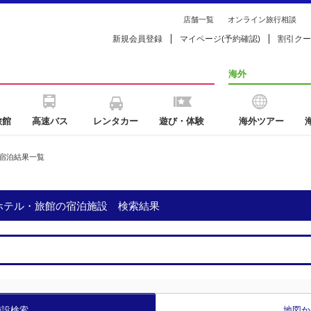
店舗一覧
オンライン旅行相談
新規会員登録
マイページ(予約確認)
割引クー
海外
旅館
高速バス
レンタカー
遊び・体験
海外ツアー
宿泊結果一覧
のホテル・旅館の宿泊施設 検索結果
施設検索
地図か