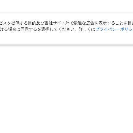
スを提供する目的及び当社サイト外で最適な広告を表示することを目的に
ただける場合は同意するを選択してください。詳しくは
プライバシーポリシ
｜
国内旅行（ツアー）
｜
ホテル・旅館（宿泊）
｜
高速バス
｜
旅行（ツアー）
｜
海外航空券
｜
海外ホテル
｜
海外航空券＋海外
女子旅「たびーら」
｜
海外挙式・ウェディング
｜
新婚旅行・ハネムー
クルーズ
｜
鉄道
｜
一人旅
｜
日帰りツアー
気の定番特集
｜
お得な国内旅行
｜
新幹線の旅
｜
一人旅特集 国内