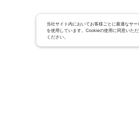
当社サイト内においてお客様ごとに最適なサービ
を使用しています。Cookieの使用に同意い
ください。
日本旅行総合トップ
｜
JR＋宿泊
海外
【国内旅行】
季節のおすすめ旅行
｜
人