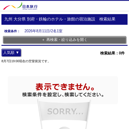
九州 大分県 別府・鉄輪のホテル・旅館の宿泊施設 検索結果
2026年8月11日/2名1室
検索条件：
＋ 再検索・絞り込みを開く
人気順 ▼
検索結果：
0
件
8月7日19:00現在の空室状況です。