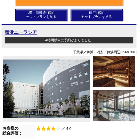
JR・新幹線+宿泊
航空+宿泊
セットプランを見る
セットプランを見る
舞浜ユーラシア
24時間以内に予約がありました！
千葉県／舞浜・浦安／舞浜周辺[3568-301]
お客様の
／ 4.0
総合評価：