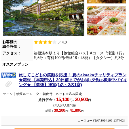
お客様の
／ 4.0
総合評価：
アクセス：
箱根湯本駅より【旅館組合バス】Aコース『滝通り行』
約5分（有料100円/最終18：45発）【タクシー】約3分
オススメプラン
旅してこどもの笑顔を応援！ 夏のakaakaチャリティプラン
★箱根 【早期申込】30日前までがお得♪夕食は和洋中バイキ
ング★ 【禁煙】洋室(1名～2名1室)
ツイン
禁煙ルーム
夕・朝食付
ネット申込み限定
15,100
20,900
旅行代金：
円～
円
（大人お1人様/1泊）
30,200
41,800
総額：
円～
円
コースコード[WA3094166-13T402]