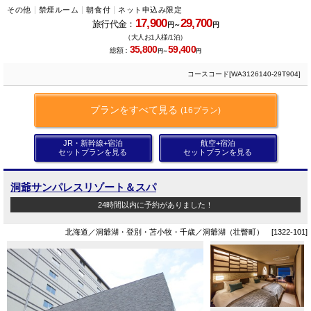
その他
禁煙ルーム
朝食付
ネット申込み限定
17,900
29,700
旅行代金：
円～
円
（大人お1人様/1泊）
35,800
59,400
総額：
円～
円
コースコード[WA3126140-29T904]
プランをすべて見る
(16プラン)
JR・新幹線+宿泊
航空+宿泊
セットプランを見る
セットプランを見る
洞爺サンパレスリゾート＆スパ
24時間以内に予約がありました！
北海道／洞爺湖・登別・苫小牧・千歳／洞爺湖（壮瞥町） [1322-101]