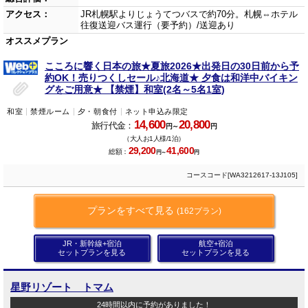
アクセス：
JR札幌駅よりじょうてつバスで約70分。札幌⇔ホテル
往復送迎バス運行（要予約）/送迎あり
オススメプラン
こころに響く日本の旅★夏旅2026★出発日の30日前から予
約OK！売りつくしセール♪北海道★ 夕食は和洋中バイキン
グをご用意★ 【禁煙】和室(2名～5名1室)
和室
禁煙ルーム
夕・朝食付
ネット申込み限定
14,600
20,800
旅行代金：
円～
円
（大人お1人様/1泊）
29,200
41,600
総額：
円～
円
コースコード[WA3212617-13J105]
プランをすべて見る
(162プラン)
JR・新幹線+宿泊
航空+宿泊
セットプランを見る
セットプランを見る
星野リゾート トマム
24時間以内に予約がありました！