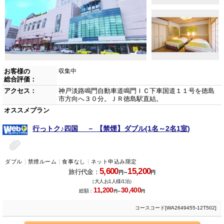
お客様の
収集中
総合評価：
アクセス：
神戸淡路鳴門自動車道鳴門ＩＣ下車国道１１号を徳島
市方向へ３０分。ＪＲ徳島駅直結。
オススメプラン
行っトク♪四国 － 【禁煙】ダブル(1名～2名1室)
ダブル
禁煙ルーム
食事なし
ネット申込み限定
5,600
15,200
旅行代金：
円～
円
（大人お1人様/1泊）
11,200
30,400
総額：
円～
円
コースコード[WA2649455-12T502]