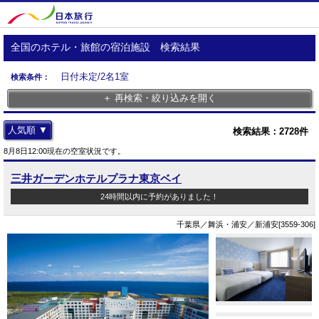
全国のホテル・旅館の宿泊施設 検索結果
日付未定/2名1室
検索条件：
＋ 再検索・絞り込みを開く
人気順 ▼
検索結果：
2728
件
8月8日12:00現在の空室状況です。
三井ガーデンホテルプラナ東京ベイ
24時間以内に予約がありました！
千葉県／舞浜・浦安／新浦安[3559-306]