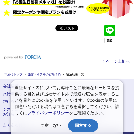
↑ ページ上部へ
日本旅行トップ
>
旅館・ホテルの宿泊予約
>
宿泊結果一覧
会社情報
プライバシーポリシー
当社サイト内においてお客様ごとに最適なサービスを提
供する目的及び当社サイト外で最適な広告を表示するこ
旅行業登録票・約款
規約集
とを目的にCookieを使用しています。Cookieの使用に
旅行条件書
サイトマップ
同意いただける場合は同意するを選択してください。詳
システムメンテナンスの
お申込みまでの手順
しくは
プライバシーポリシー
をご確認ください。
お知らせ
変更・取消のご案内
よくある質問
予約確認・変更
同意しない
同意する