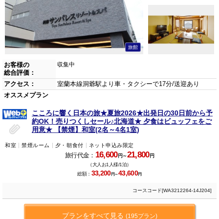
旅館
お客様の
収集中
総合評価：
アクセス：
室蘭本線洞爺駅より車・タクシーで17分/送迎あり
オススメプラン
こころに響く日本の旅★夏旅2026★出発日の30日前から予
約OK！売りつくしセール♪北海道★ 夕食はビュッフェをご
用意★ 【禁煙】和室(2名～4名1室)
和室
禁煙ルーム
夕・朝食付
ネット申込み限定
16,600
21,800
旅行代金：
円～
円
（大人お1人様/1泊）
33,200
43,600
総額：
円～
円
コースコード[WA3212264-14J204]
プランをすべて見る
(195プラン)