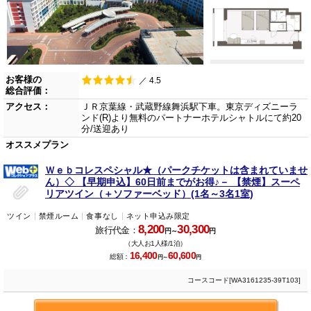
お客様の
／ 4.5
総合評価：
アクセス：
ＪＲ京葉線・武蔵野線舞浜駅下車。東京ディズニーラ
ンド(R)より無料のパートナーホテルシャトルにて約20
分/送迎あり
オススメプラン
Ｗｅｂコレスペシャル★（パークチケットは含まれていませ
ん）◇ 【早期申込】60日前までがお得♪－ 【禁煙】スーペ
リアツイン（＋ソファーベッド）(1名～3名1室)
ツイン
禁煙ルーム
食事なし
ネット申込み限定
8,200
30,300
旅行代金：
円～
円
（大人お1人様/1泊）
16,400
60,600
総額：
円～
円
コースコード[WA3161235-39T103]