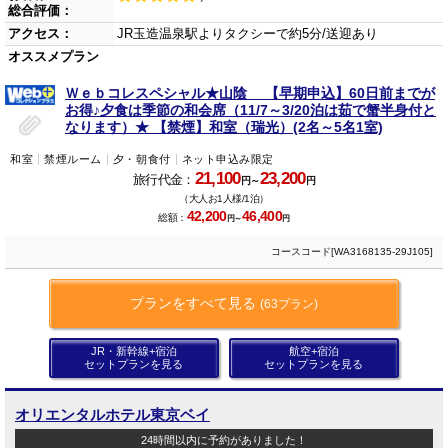
総合評価：
アクセス：
JR玉造温泉駅よりタクシーで約5分/送迎あり
オススメプラン
Ｗｅｂコレスペシャル★山陰 【早期申込】60日前までが
お得♪夕食は季節の和会席（11/7～3/20泊は茹で蟹半身付と
なります）★ 【禁煙】和室（瑞光）(2名～5名1室)
和室
禁煙ルーム
夕・朝食付
ネット申込み限定
21,100
23,200
旅行代金：
円～
円
（大人お1人様/1泊）
42,200
46,400
総額：
円～
円
コースコード[WA3168135-29J105]
プランをすべて見る
(63プラン)
JR・新幹線+宿泊
航空+宿泊
セットプランを見る
セットプランを見る
オリエンタルホテル東京ベイ
24時間以内に予約がありました！