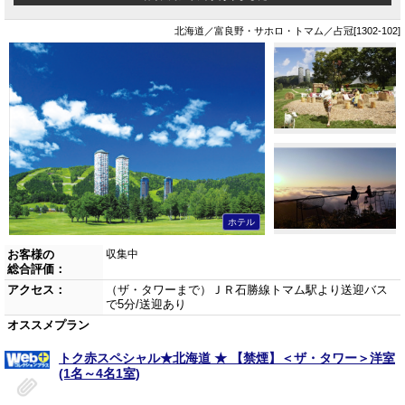
北海道／富良野・サホロ・トマム／占冠[1302-102]
ホテル
お客様の
収集中
総合評価：
アクセス：
（ザ・タワーまで）ＪＲ石勝線トマム駅より送迎バス
で5分/送迎あり
オススメプラン
トク赤スペシャル★北海道 ★ 【禁煙】＜ザ・タワー＞洋室
(1名～4名1室)