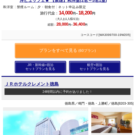
洋ビュッフェ★ 【禁煙】和洋室(2名～5名1室)
和洋室
禁煙ルーム
夕・朝食付
ネット申込み限定
14,000
18,200
旅行代金：
円～
円
（大人お1人様/1泊）
28,000
36,400
総額：
円～
円
コースコード[WA3099700-19W205]
プランをすべて見る
(60プラン)
JR・新幹線+宿泊
航空+宿泊
セットプランを見る
セットプランを見る
ＪＲホテルクレメント徳島
24時間以内に予約がありました！
徳島県／鳴門・徳島・上勝町／徳島[8203-305]