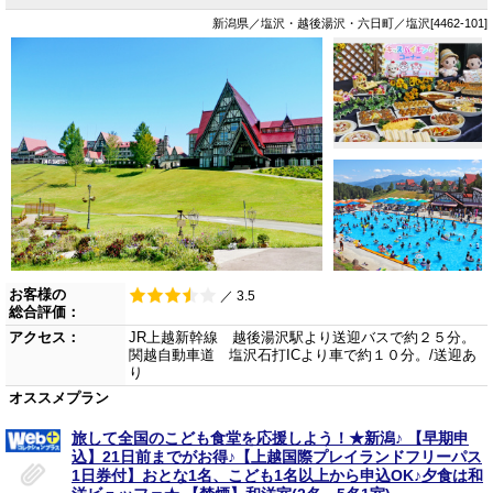
新潟県／塩沢・越後湯沢・六日町／塩沢[4462-101]
お客様の
／ 3.5
総合評価：
アクセス：
JR上越新幹線 越後湯沢駅より送迎バスで約２５分。
関越自動車道 塩沢石打ICより車で約１０分。/送迎あ
り
オススメプラン
旅して全国のこども食堂を応援しよう！★新潟♪ 【早期申
込】21日前までがお得♪【上越国際プレイランドフリーパス
1日券付】おとな1名、こども1名以上から申込OK♪夕食は和