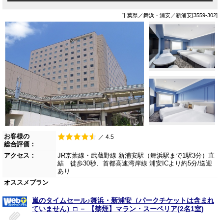
千葉県／舞浜・浦安／新浦安[3559-302]
お客様の
／ 4.5
総合評価：
アクセス：
JR京葉線・武蔵野線 新浦安駅（舞浜駅まで1駅3分）直
結 徒歩30秒、首都高速湾岸線 浦安ICより約5分/送迎
あり
オススメプラン
嵐のタイムセール♪舞浜・新浦安（パークチケットは含まれ
ていません）□ － 【禁煙】マラン・スーペリア(2名1室)