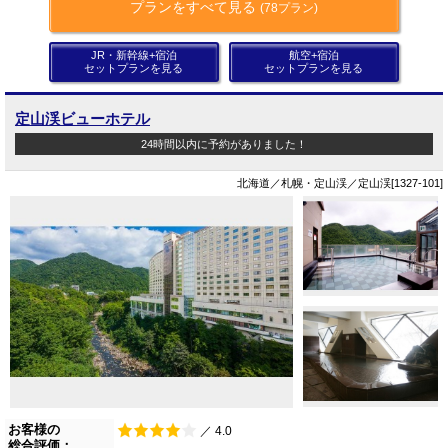
プランをすべて見る
(78プラン)
JR・新幹線+宿泊
航空+宿泊
セットプランを見る
セットプランを見る
定山渓ビューホテル
24時間以内に予約がありました！
北海道／札幌・定山渓／定山渓[1327-101]
お客様の
／ 4.0
総合評価：