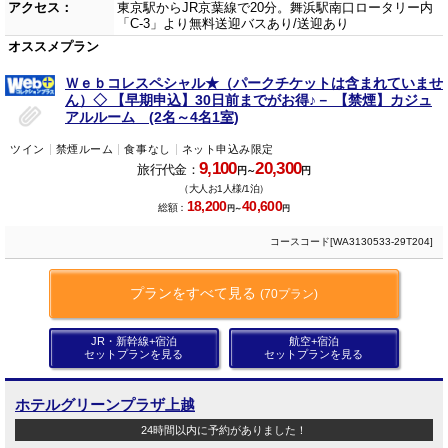
アクセス：
東京駅からJR京葉線で20分。舞浜駅南口ロータリー内
「C-3」より無料送迎バスあり/送迎あり
オススメプラン
Ｗｅｂコレスペシャル★（パークチケットは含まれていませ
ん）◇ 【早期申込】30日前までがお得♪－ 【禁煙】カジュ
アルルーム (2名～4名1室)
ツイン
禁煙ルーム
食事なし
ネット申込み限定
9,100
20,300
旅行代金：
円～
円
（大人お1人様/1泊）
18,200
40,600
総額：
円～
円
コースコード[WA3130533-29T204]
プランをすべて見る
(70プラン)
JR・新幹線+宿泊
航空+宿泊
セットプランを見る
セットプランを見る
ホテルグリーンプラザ上越
24時間以内に予約がありました！