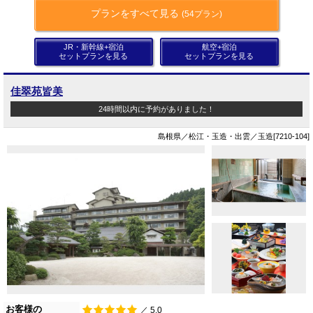
プランをすべて見る
(54プラン)
JR・新幹線+宿泊
航空+宿泊
セットプランを見る
セットプランを見る
佳翠苑皆美
24時間以内に予約がありました！
島根県／松江・玉造・出雲／玉造[7210-104]
お客様の
／ 5.0