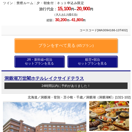
ツイン
禁煙ルーム
夕・朝食付
ネット申込み限定
15,100
20,900
旅行代金：
円～
円
（大人お1人様/1泊）
30,200
41,800
総額：
円～
円
コースコード[WA3094166-13T402]
プランをすべて見る
(45プラン)
JR・新幹線+宿泊
航空+宿泊
セットプランを見る
セットプランを見る
洞爺湖万世閣ホテルレイクサイドテラス
24時間以内に予約がありました！
北海道／洞爺湖・登別・苫小牧・千歳／洞爺湖（洞爺湖町）[1321-102]