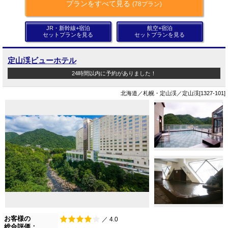
プランをすべて見る
(78プラン)
JR・新幹線+宿泊
航空+宿泊
セットプランを見る
セットプランを見る
定山渓ビューホテル
24時間以内に予約がありました！
北海道／札幌・定山渓／定山渓[1327-101]
お客様の
／ 4.0
総合評価：