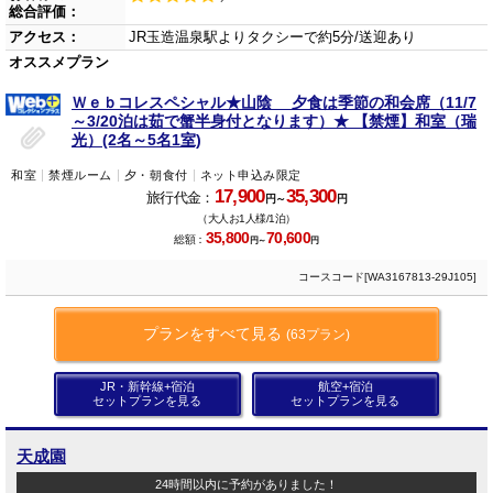
総合評価：
アクセス：
JR玉造温泉駅よりタクシーで約5分/送迎あり
オススメプラン
Ｗｅｂコレスペシャル★山陰 夕食は季節の和会席（11/7
～3/20泊は茹で蟹半身付となります）★ 【禁煙】和室（瑞
光）(2名～5名1室)
和室
禁煙ルーム
夕・朝食付
ネット申込み限定
17,900
35,300
旅行代金：
円～
円
（大人お1人様/1泊）
35,800
70,600
総額：
円～
円
コースコード[WA3167813-29J105]
プランをすべて見る
(63プラン)
JR・新幹線+宿泊
航空+宿泊
セットプランを見る
セットプランを見る
天成園
24時間以内に予約がありました！