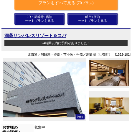
プランをすべて見る
(70プラン)
JR・新幹線+宿泊
航空+宿泊
セットプランを見る
セットプランを見る
洞爺サンパレスリゾート＆スパ
24時間以内に予約がありました！
北海道／洞爺湖・登別・苫小牧・千歳／洞爺湖（壮瞥町） [1322-101]
旅館
お客様の
収集中