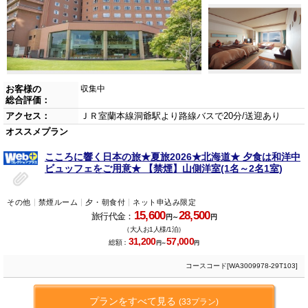
お客様の
収集中
総合評価：
アクセス：
ＪＲ室蘭本線洞爺駅より路線バスで20分/送迎あり
オススメプラン
こころに響く日本の旅★夏旅2026★北海道★ 夕食は和洋中
ビュッフェをご用意★ 【禁煙】山側洋室(1名～2名1室)
その他
禁煙ルーム
夕・朝食付
ネット申込み限定
15,600
28,500
旅行代金：
円～
円
（大人お1人様/1泊）
31,200
57,000
総額：
円～
円
コースコード[WA3009978-29T103]
プランをすべて見る
(33プラン)