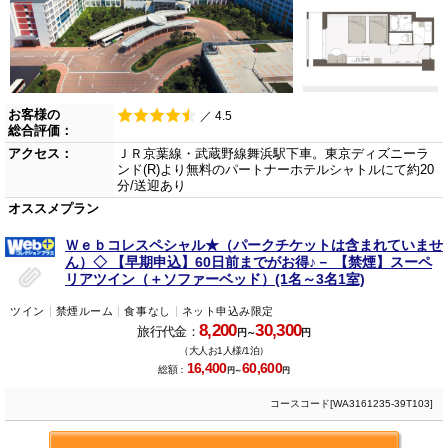
お客様の
／ 4.5
総合評価：
アクセス：
ＪＲ京葉線・武蔵野線舞浜駅下車。東京ディズニーラ
ンド(R)より無料のパートナーホテルシャトルにて約20
分/送迎あり
オススメプラン
Ｗｅｂコレスペシャル★（パークチケットは含まれていませ
ん）◇ 【早期申込】60日前までがお得♪－ 【禁煙】スーペ
リアツイン（＋ソファーベッド）(1名～3名1室)
ツイン
禁煙ルーム
食事なし
ネット申込み限定
8,200
30,300
旅行代金：
円～
円
（大人お1人様/1泊）
16,400
60,600
総額：
円～
円
コースコード[WA3161235-39T103]