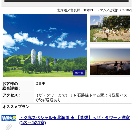
北海道／富良野・サホロ・トマム／占冠[1302-102]
ホテル
お客様の
収集中
総合評価：
アクセス：
（ザ・タワーまで）ＪＲ石勝線トマム駅より送迎バス
で5分/送迎あり
オススメプラン
トク赤スペシャル★北海道 ★ 【禁煙】＜ザ・タワー＞洋室
(1名～4名1室)