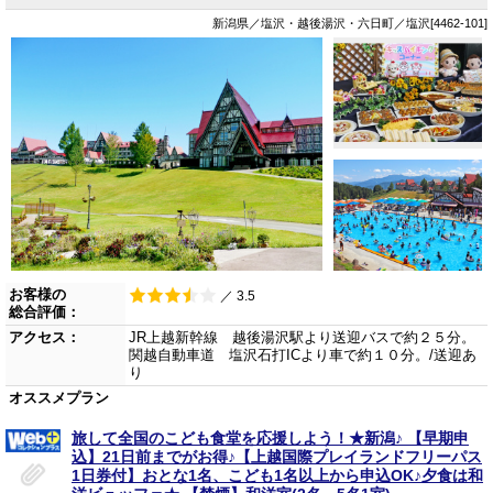
新潟県／塩沢・越後湯沢・六日町／塩沢[4462-101]
お客様の
／ 3.5
総合評価：
アクセス：
JR上越新幹線 越後湯沢駅より送迎バスで約２５分。
関越自動車道 塩沢石打ICより車で約１０分。/送迎あ
り
オススメプラン
旅して全国のこども食堂を応援しよう！★新潟♪ 【早期申
込】21日前までがお得♪【上越国際プレイランドフリーパス
1日券付】おとな1名、こども1名以上から申込OK♪夕食は和