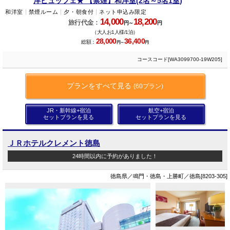
洋ビュッフェ★ 【禁煙】和洋室(2名～5名1室)
和洋室
禁煙ルーム
夕・朝食付
ネット申込み限定
14,000
18,200
旅行代金：
円～
円
（大人お1人様/1泊）
28,000
36,400
総額：
円～
円
コースコード[WA3099700-19W205]
プランをすべて見る
(60プラン)
JR・新幹線+宿泊
航空+宿泊
セットプランを見る
セットプランを見る
ＪＲホテルクレメント徳島
24時間以内に予約がありました！
徳島県／鳴門・徳島・上勝町／徳島[8203-305]