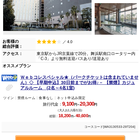
お客様の
／ 4.0
総合評価：
アクセス：
東京駅からJR京葉線で20分。舞浜駅南口ロータリー内
「C-3」より無料送迎バスあり/送迎あり
オススメプラン
Ｗｅｂコレスペシャル★（パークチケットは含まれていませ
ん）◇ 【早期申込】30日前までがお得♪－ 【禁煙】カジュ
アルルーム (2名～4名1室)
ツイン
禁煙ルーム
食事なし
ネット申込み限定
9,100
20,300
旅行代金：
円～
円
（大人お1人様/1泊）
18,200
40,600
総額：
円～
円
コースコード[WA3130533-29T204]