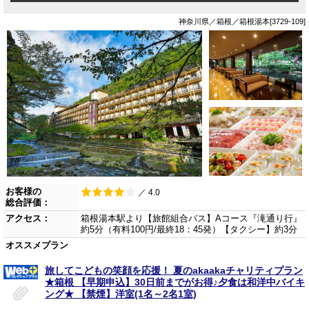
神奈川県／箱根／箱根湯本[3729-109]
お客様の
／ 4.0
総合評価：
アクセス：
箱根湯本駅より【旅館組合バス】Aコース『滝通り行』
約5分（有料100円/最終18：45発）【タクシー】約3分
オススメプラン
旅してこどもの笑顔を応援！ 夏のakaakaチャリティプラン
★箱根 【早期申込】30日前までがお得♪夕食は和洋中バイキ
ング★ 【禁煙】洋室(1名～2名1室)