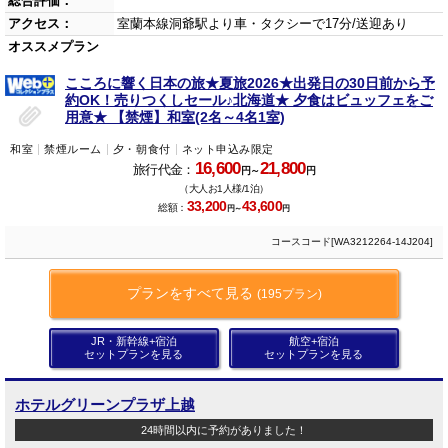
総合評価：
アクセス：
室蘭本線洞爺駅より車・タクシーで17分/送迎あり
オススメプラン
こころに響く日本の旅★夏旅2026★出発日の30日前から予
約OK！売りつくしセール♪北海道★ 夕食はビュッフェをご
用意★ 【禁煙】和室(2名～4名1室)
和室
禁煙ルーム
夕・朝食付
ネット申込み限定
16,600
21,800
旅行代金：
円～
円
（大人お1人様/1泊）
33,200
43,600
総額：
円～
円
コースコード[WA3212264-14J204]
プランをすべて見る
(195プラン)
JR・新幹線+宿泊
航空+宿泊
セットプランを見る
セットプランを見る
ホテルグリーンプラザ上越
24時間以内に予約がありました！