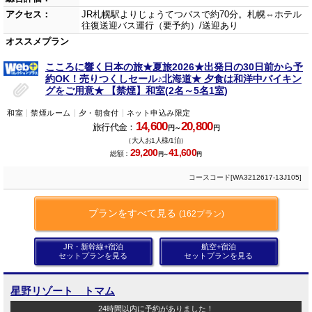
アクセス：
JR札幌駅よりじょうてつバスで約70分。札幌⇔ホテル
往復送迎バス運行（要予約）/送迎あり
オススメプラン
こころに響く日本の旅★夏旅2026★出発日の30日前から予
約OK！売りつくしセール♪北海道★ 夕食は和洋中バイキン
グをご用意★ 【禁煙】和室(2名～5名1室)
和室
禁煙ルーム
夕・朝食付
ネット申込み限定
14,600
20,800
旅行代金：
円～
円
（大人お1人様/1泊）
29,200
41,600
総額：
円～
円
コースコード[WA3212617-13J105]
プランをすべて見る
(162プラン)
JR・新幹線+宿泊
航空+宿泊
セットプランを見る
セットプランを見る
星野リゾート トマム
24時間以内に予約がありました！