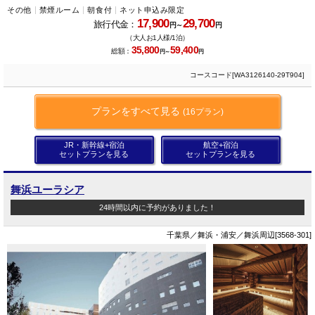
その他
禁煙ルーム
朝食付
ネット申込み限定
17,900
29,700
旅行代金：
円～
円
（大人お1人様/1泊）
35,800
59,400
総額：
円～
円
コースコード[WA3126140-29T904]
プランをすべて見る
(16プラン)
JR・新幹線+宿泊
航空+宿泊
セットプランを見る
セットプランを見る
舞浜ユーラシア
24時間以内に予約がありました！
千葉県／舞浜・浦安／舞浜周辺[3568-301]