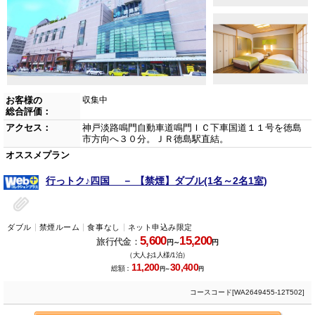
お客様の
収集中
総合評価：
アクセス：
神戸淡路鳴門自動車道鳴門ＩＣ下車国道１１号を徳島
市方向へ３０分。ＪＲ徳島駅直結。
オススメプラン
行っトク♪四国 － 【禁煙】ダブル(1名～2名1室)
ダブル
禁煙ルーム
食事なし
ネット申込み限定
5,600
15,200
旅行代金：
円～
円
（大人お1人様/1泊）
11,200
30,400
総額：
円～
円
コースコード[WA2649455-12T502]