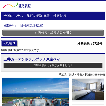
全国のホテル・旅館の宿泊施設 検索結果
日付未定/2名1室
検索条件：
＋ 再検索・絞り込みを開く
人気順 ▼
検索結果：
2729
件
8月8日04:00現在の空室状況です。
三井ガーデンホテルプラナ東京ベイ
24時間以内に予約がありました！
千葉県／舞浜・浦安／新浦安[3559-306]