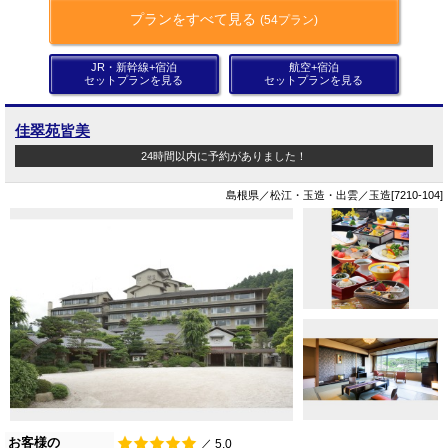
プランをすべて見る
(54プラン)
JR・新幹線+宿泊
航空+宿泊
セットプランを見る
セットプランを見る
佳翠苑皆美
24時間以内に予約がありました！
島根県／松江・玉造・出雲／玉造[7210-104]
お客様の
／ 5.0