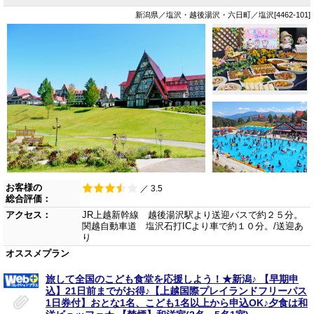
新潟県／塩沢・越後湯沢・六日町／塩沢[4462-101]
お客様の
／ 3.5
総合評価：
アクセス：
JR上越新幹線 越後湯沢駅より送迎バスで約２５分。
関越自動車道 塩沢石打ICより車で約１０分。/送迎あ
り
オススメプラン
旅して全国のこども食堂を応援しよう！★新潟♪ 【早期申
込】21日前までがお得♪【上越国際プレイランドフリーパス
1日券付】おとな1名、こども1名以上から申込OK♪夕食は和