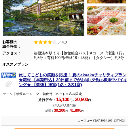
お客様の
／ 4.0
総合評価：
アクセス：
箱根湯本駅より【旅館組合バス】Aコース『滝通り行』
約5分（有料100円/最終18：45発）【タクシー】約3分
オススメプラン
旅してこどもの笑顔を応援！ 夏のakaakaチャリティプラン
★箱根 【早期申込】30日前までがお得♪夕食は和洋中バイキ
ング★ 【禁煙】洋室(1名～2名1室)
ツイン
禁煙ルーム
夕・朝食付
ネット申込み限定
15,100
20,900
旅行代金：
円～
円
（大人お1人様/1泊）
30,200
41,800
総額：
円～
円
コースコード[WA3094166-13T402]