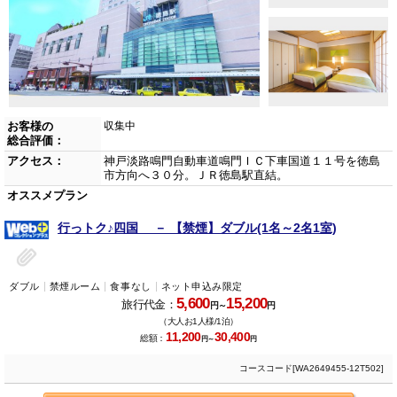
お客様の
収集中
総合評価：
アクセス：
神戸淡路鳴門自動車道鳴門ＩＣ下車国道１１号を徳島
市方向へ３０分。ＪＲ徳島駅直結。
オススメプラン
行っトク♪四国 － 【禁煙】ダブル(1名～2名1室)
ダブル
禁煙ルーム
食事なし
ネット申込み限定
5,600
15,200
旅行代金：
円～
円
（大人お1人様/1泊）
11,200
30,400
総額：
円～
円
コースコード[WA2649455-12T502]