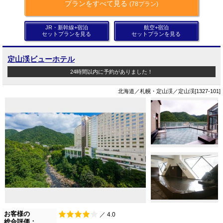
プランをすべて見る
(78プラン)
JR・新幹線+宿泊
航空+宿泊
セットプランを見る
セットプランを見る
定山渓ビューホテル
24時間以内に予約がありました！
北海道／札幌・定山渓／定山渓[1327-101]
お客様の
／ 4.0
総合評価：