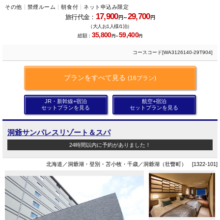
その他
禁煙ルーム
朝食付
ネット申込み限定
17,900
29,700
旅行代金：
円～
円
（大人お1人様/1泊）
35,800
59,400
総額：
円～
円
コースコード[WA3126140-29T904]
プランをすべて見る
(16プラン)
JR・新幹線+宿泊
航空+宿泊
セットプランを見る
セットプランを見る
洞爺サンパレスリゾート＆スパ
24時間以内に予約がありました！
北海道／洞爺湖・登別・苫小牧・千歳／洞爺湖（壮瞥町） [1322-101]