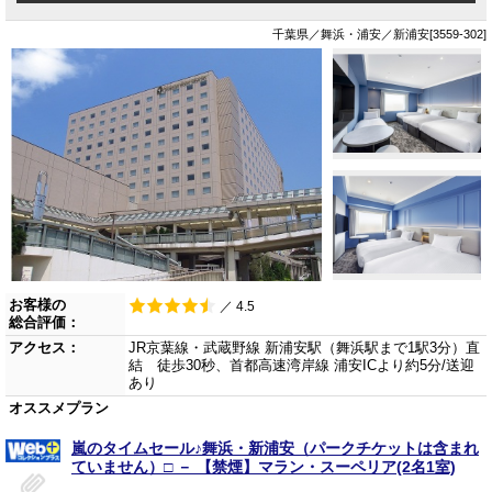
千葉県／舞浜・浦安／新浦安[3559-302]
お客様の
／ 4.5
総合評価：
アクセス：
JR京葉線・武蔵野線 新浦安駅（舞浜駅まで1駅3分）直
結 徒歩30秒、首都高速湾岸線 浦安ICより約5分/送迎
あり
オススメプラン
嵐のタイムセール♪舞浜・新浦安（パークチケットは含まれ
ていません）□ － 【禁煙】マラン・スーペリア(2名1室)