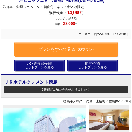
洋ビュッフェ★ 【禁煙】和洋室(2名～5名1室)
和洋室
禁煙ルーム
夕・朝食付
ネット申込み限定
14,000
旅行代金：
円
（大人お1人様/1泊）
28,000
総額：
円
コースコード[WA3099700-19W205]
プランをすべて見る
(60プラン)
JR・新幹線+宿泊
航空+宿泊
セットプランを見る
セットプランを見る
ＪＲホテルクレメント徳島
24時間以内に予約がありました！
徳島県／鳴門・徳島・上勝町／徳島[8203-305]