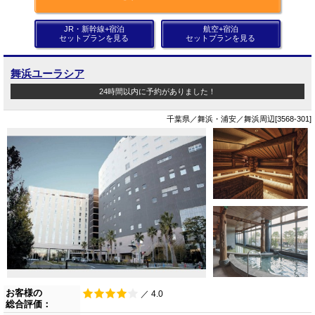
JR・新幹線+宿泊
航空+宿泊
セットプランを見る
セットプランを見る
舞浜ユーラシア
24時間以内に予約がありました！
千葉県／舞浜・浦安／舞浜周辺[3568-301]
お客様の
／ 4.0
総合評価：