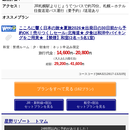
アクセス：
JR札幌駅よりじょうてつバスで約70分。札幌⇔ホテル
往復送迎バス運行（要予約）/送迎あり
オススメプラン
こころに響く日本の旅★夏旅2026★出発日の30日前から予
約OK！売りつくしセール♪北海道★ 夕食は和洋中バイキン
グをご用意★ 【禁煙】和室(2名～5名1室)
和室
禁煙ルーム
夕・朝食付
ネット申込み限定
14,600
20,800
旅行代金：
円～
円
（大人お1人様/1泊）
29,200
41,600
総額：
円～
円
コースコード[WA3212617-13J105]
プランをすべて見る
(162プラン)
JR・新幹線+宿泊
航空+宿泊
セットプランを見る
セットプランを見る
星野リゾート トマム
24時間以内に予約がありました！