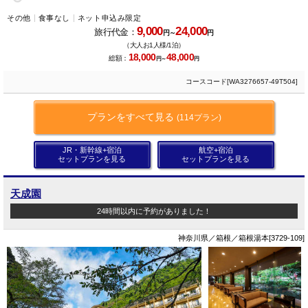
その他
食事なし
ネット申込み限定
9,000
24,000
旅行代金：
円～
円
（大人お1人様/1泊）
18,000
48,000
総額：
円～
円
コースコード[WA3276657-49T504]
プランをすべて見る
(114プラン)
JR・新幹線+宿泊
航空+宿泊
セットプランを見る
セットプランを見る
天成園
24時間以内に予約がありました！
神奈川県／箱根／箱根湯本[3729-109]