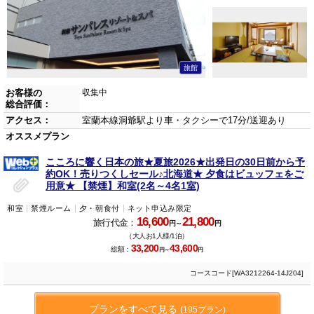
旅館
お客様の
収集中
総合評価：
アクセス：
室蘭本線洞爺駅より車・タクシーで17分/送迎あり
オススメプラン
こころに響く日本の旅★夏旅2026★出発日の30日前から予
約OK！売りつくしセール♪北海道★ 夕食はビュッフェをご
用意★ 【禁煙】和室(2名～4名1室)
和室
禁煙ルーム
夕・朝食付
ネット申込み限定
16,600
21,800
旅行代金：
円～
円
（大人お1人様/1泊）
33,200
43,600
総額：
円～
円
コースコード[WA3212264-14J204]
プランをすべて見る
(195プラン)