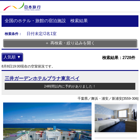
全国のホテル・旅館の宿泊施設 検索結果
日付未定/2名1室
検索条件：
＋ 再検索・絞り込みを開く
人気順 ▼
検索結果：
2728
件
8月8日19:00現在の空室状況です。
三井ガーデンホテルプラナ東京ベイ
24時間以内に予約がありました！
千葉県／舞浜・浦安／新浦安[3559-306]