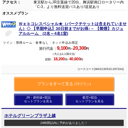
アクセス：
東京駅からJR京葉線で20分。舞浜駅南口ロータリー内
「C-3」より無料送迎バスあり/送迎あり
オススメプラン
Ｗｅｂコレスペシャル★（パークチケットは含まれていませ
ん）◇ 【早期申込】30日前までがお得♪－ 【禁煙】カジュ
アルルーム (2名～4名1室)
ツイン
禁煙ルーム
食事なし
ネット申込み限定
9,100
20,300
旅行代金：
円～
円
（大人お1人様/1泊）
18,200
40,600
総額：
円～
円
コースコード[WA3130533-29T204]
プランをすべて見る
(70プラン)
JR・新幹線+宿泊
航空+宿泊
セットプランを見る
セットプランを見る
ホテルグリーンプラザ上越
24時間以内に予約がありました！