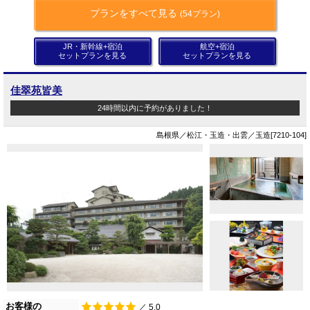
プランをすべて見る
(54プラン)
JR・新幹線+宿泊
航空+宿泊
セットプランを見る
セットプランを見る
佳翠苑皆美
24時間以内に予約がありました！
島根県／松江・玉造・出雲／玉造[7210-104]
お客様の
／ 5.0