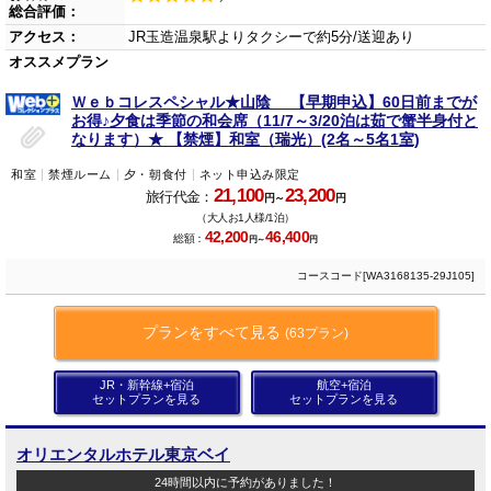
総合評価：
アクセス：
JR玉造温泉駅よりタクシーで約5分/送迎あり
オススメプラン
Ｗｅｂコレスペシャル★山陰 【早期申込】60日前までが
お得♪夕食は季節の和会席（11/7～3/20泊は茹で蟹半身付と
なります）★ 【禁煙】和室（瑞光）(2名～5名1室)
和室
禁煙ルーム
夕・朝食付
ネット申込み限定
21,100
23,200
旅行代金：
円～
円
（大人お1人様/1泊）
42,200
46,400
総額：
円～
円
コースコード[WA3168135-29J105]
プランをすべて見る
(63プラン)
JR・新幹線+宿泊
航空+宿泊
セットプランを見る
セットプランを見る
オリエンタルホテル東京ベイ
24時間以内に予約がありました！