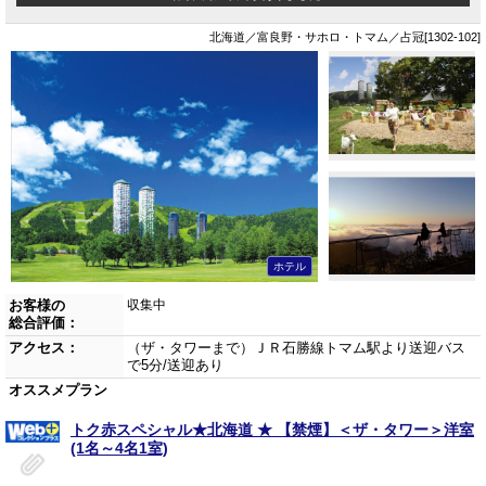
北海道／富良野・サホロ・トマム／占冠[1302-102]
ホテル
お客様の
収集中
総合評価：
アクセス：
（ザ・タワーまで）ＪＲ石勝線トマム駅より送迎バス
で5分/送迎あり
オススメプラン
トク赤スペシャル★北海道 ★ 【禁煙】＜ザ・タワー＞洋室
(1名～4名1室)