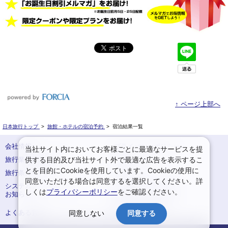
↑ ページ上部へ
日本旅行トップ
>
旅館・ホテルの宿泊予約
>
宿泊結果一覧
会社情報
プライバシーポリシー
当社サイト内においてお客様ごとに最適なサービスを提
供する目的及び当社サイト外で最適な広告を表示するこ
旅行業登録票・約款
規約集
とを目的にCookieを使用しています。Cookieの使用に
旅行条件書
サイトマップ
同意いただける場合は同意するを選択してください。詳
システムメンテナンスの
お申込みまでの手順
しくは
プライバシーポリシー
をご確認ください。
お知らせ
変更・取消のご案内
よくある質問
予約確認・変更
同意しない
同意する