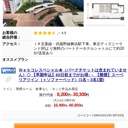
お客様の
／ 4.5
総合評価：
アクセス：
ＪＲ京葉線・武蔵野線舞浜駅下車。東京ディズニーラ
ンド(R)より無料のパートナーホテルシャトルにて約20
分/送迎あり
オススメプラン
Ｗｅｂコレスペシャル★（パークチケットは含まれていませ
ん）◇ 【早期申込】60日前までがお得♪－ 【禁煙】スーペ
リアツイン（＋ソファーベッド）(1名～3名1室)
ツイン
禁煙ルーム
食事なし
ネット申込み限定
8,200
30,300
旅行代金：
円～
円
（大人お1人様/1泊）
16,400
60,600
総額：
円～
円
コースコード[WA3161235-39T103]