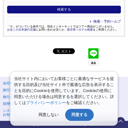
検索する
検索・予約ヘルプ
「※」がついている条件では、現在インターネットではツアー商品がございません。
お近くの日本旅行店舗
にお問い合わせ頂くか、
航空券＋ホテル検索
をご利用ください。
当社サイト内においてお客様ごとに最適なサービスを提
会社情報
プライバシーポリシー
供する目的及び当社サイト外で最適な広告を表示するこ
旅行業登録票・約款
規約集
とを目的にCookieを使用しています。Cookieの使用に
同意いただける場合は同意するを選択してください。詳
旅行条件書
ニュースリリース
しくは
プライバシーポリシー
をご確認ください。
採用情報
サイトマップ
システムメンテナンスの
同意しない
同意する
お知らせ
Copyright © NIPPON TRAVEL AGENCY Co.,LTD. All rights reserved.