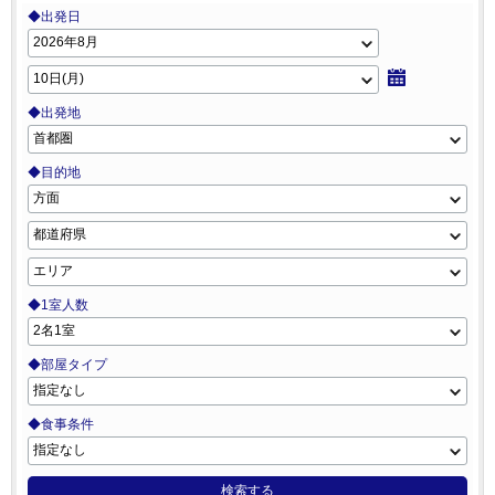
◆出発日
◆出発地
◆目的地
◆1室人数
◆部屋タイプ
◆食事条件
検索する