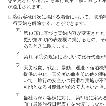
を変更される場合にも旅行費用全額に対して本
が適用されます。
③お客様は次に掲げる場合において、取消
行契約を解除することができます。
ア.
第10 項に基づき契約内容が変更され
更が第20 項の表左欄に掲げるもの、
あるときに限ります。
イ.
第11 項①の規定に基づいて旅行代金
ウ.
天災地変、戦乱、暴動、運送・宿泊機
提供の中止、官公署の命令その他の事
いて、旅行の安全かつ円滑な実施が不
可能となる可能性が極めて大きいとき
エ.
当社らがお客様に対し、第5 項に定め
面（最終旅行日程表）をお渡ししなか