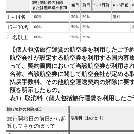
旅行開始後の解除
当日
前日
2～3日前
4～5日前
または無連絡不参加
1～14名
100%
50%
20%
無料
15～30名
100%
50%
20%
31名以上
100%
50%
30%
【個人包括旅行運賃の航空券を利用したご予
航空会社が設定する航空券を利用する国内募
って、契約書面において当該航空券が利用さ
名称、当該航空券に関して航空会社が定める
払戻手数料、その他航空運送契約の解除に要
額を明示したもの。
表3）取消料（個人包括旅行運賃を利用したご
旅行契約の解除期日
旅行開始日の前日から起
取消料（おひとり）
算してさかのぼって