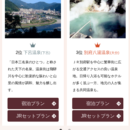
2位
下呂温泉
3位
別府八湯温泉
(下呂)
(大分)
「日本三名泉のひとつ」と称さ
ＪＲ別府駅を中心に繁華街に広
れた天下の名泉。温泉街は飛騨
がる交通アクセスの良い温泉
川を中心に歓楽的な賑わいと山
地。日帰り入浴も可能なホテル
里の風情が調和、魅力を醸し出
が多く並ぶ一方、地元の人が集
す。
まる共同温泉も。
宿泊プラン
宿泊プラン
JRセットプラン
JRセットプラン