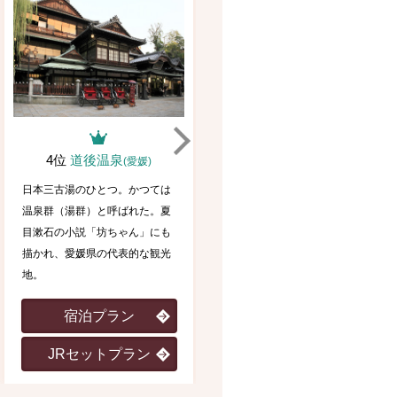
4位
道後温泉
5位
箱根湯本温泉
(愛媛)
(神奈川)
日本三古湯のひとつ。かつては
東京から1時間半で訪れること
温泉群（湯群）と呼ばれた。夏
ができる箱根湯本温泉。箱根の
目漱石の小説「坊ちゃん」にも
玄関口と呼ばれ、箱根温泉郷の
描かれ、愛媛県の代表的な観光
なかでも一番古い温泉地。日帰
地。
りで楽しめる点も魅力的。
宿泊プラン
宿泊プラン
JRセットプラン
JRセットプラン