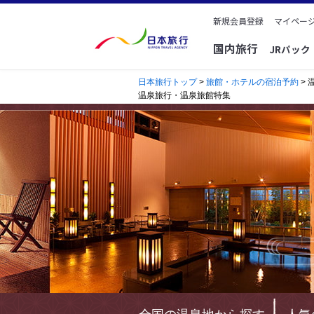
新規会員登録
マイページ
国内旅行
JRパッ
日本旅行トップ
>
旅館・ホテルの宿泊予約
> 
温泉旅行・温泉旅館特集