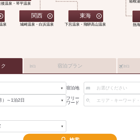
箱根
道後温泉・琴平温泉
関西
東海
温泉
城崎温泉・白浜温泉
下呂温泉・飛騨高山温泉
熱
ック
宿泊プラン
宿泊地
フリー
ワード
検索