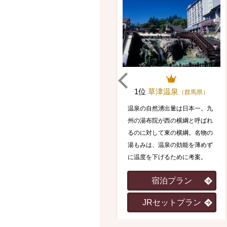
1位
草津温泉
（群馬県）
温泉の自然湧出量は日本一。九
州の湯布院が西の横綱と呼ばれ
るのに対して東の横綱。名物の
湯もみは、温泉の効能を薄めず
に温度を下げるために考案。
宿泊プラン
JRセットプラン