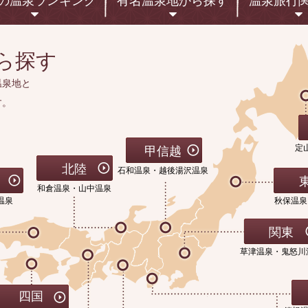
の温泉
ランキング
有名温泉地
から探す
温泉旅行
ら探す
温泉地と
す。
定
甲信越
北陸
石和温泉・越後湯沢温泉
和倉温泉・山中温泉
温泉
秋保温泉
関東
草津温泉・鬼怒川
四国