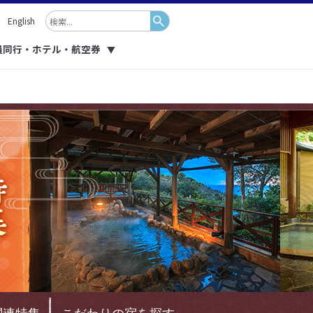
English
員同行・ホテル・航空券
▼
！