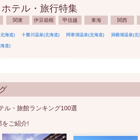
・ホテル・旅行特集
関東
伊豆箱根
甲信越
東海
関西
北海道)
十勝川温泉(北海道)
阿寒湖温泉(北海道)
洞爺湖温泉(北
海道)
グ
テル・旅館ランキング100選
をご紹介!