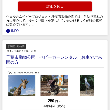
詳細を見る
ウェルカムベビープロジェクト,千葉市動物公園では、乳幼児連れの
方に安心して、ゆっくり園内を楽しんでいただけるよう施設の充実
に努めています。,,
INFO
水族館・動物園
関東
/
千葉県
/
千葉・市原
千葉市動物公園 ベビーカーレンタル（お車でご来
園の方）
プランID：ticket0000017864
250
円 ～
基準料金（税込）