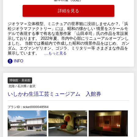
詳細を見る
ジオラマ＝立体模型、ミニチュアの世界観に没頭しませんか？,「浜
松ジオラマファクトリー」には、昭和の懐かしい 情景をスケールモ
デルで表現する事で有名な造形作家 「山田卓司」氏の作品を常設展
示しております。 2022年夏、市内中心部にリニューアルオープンし
ました。 当館では番組内で作成した昭和の情景作品をはじめ、 ガン
ダム、エヴァンゲリオン、ゴジラ、ミリタリー等 さまざまな作品を
展示しています。
.....もっと見る
INFO
博物館・美術館
北陸
/
石川県
/
金沢
いしかわ生活工芸ミュージアム 入館券
プランID：ticket0000048564