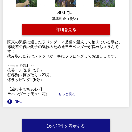
300
円 ～
基準料金（税込）
詳細を見る
関東の気候に適したラベンダー７品種を選抜して植えている事と、
寒暖差の低い銚子の気候のため通年ラベンダーが摘めちゃうんで
す！
摘み取った花はスタッフが丁寧にラッピングしてお渡しします。
～当日の流れ～
①受付と説明（5分）
②移動～摘み取り（20分）
③ラッピング（5分）
【旅行中でも安心♪】
ラベンダーは元々生花に
.....もっと見る
INFO
次の20件を表示する