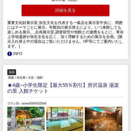
詳細を見る
重要文化財展示室,弥生文化を代表する一級品を展示室中央に、周囲
にはテーマごとに展示。年数回の展示替えにより、いつ来館しても
楽しめる展示。,企画展示室,調査研究や他館との連携をもとに、青谷
上寺地遺跡や弥生文化を広く、深く理解するための展示を企画。(展
示入れ替え中の場合はご覧いただけません。HP等にてご案内いたし
ます。)
INFO
温泉
関東
/
埼玉県
/
大宮・浦和
★4歳~小学生限定【最大55％割引】所沢温泉 湯楽
の里 入館チケット
プランID：ticket0000032584