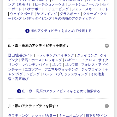
ング（素潜り）
|
ビーチシュノーケル
|
ボートシュノーケル
|
ホバ
ーボード
|
バナナボート・チュービング
|
ジェットスキー
|
ヨット
|
ウェイクボード
|
サブウイング
|
グラスボート
|
クルーズ・クル
ージング
|
バディダイビング
|
その他海のアクティビティ
海のアクティビティをまとめて検索する
山・森・高原のアクティビティを探す：
登山/山岳ガイド
|
トレッキング/ハイキング
|
クライミング
|
ケイ
ビング
|
乗馬・ホーストレッキング
|
バギー・モトクロス
|
サイク
リング・マウンテンバイク
|
ゴルフ
|
ゴルフ場
|
フォレストアドベ
ンチャー
|
エコツアー
|
アニマルウォッチング
|
ジップライン
|
キ
ャンプ/グランピング
|
バンジー/ブリッジスウィング
|
その他山・
森・高原遊び
山・森・高原のアクティビティをまとめて検索する
川・湖のアクティビティを探す：
ラフティング
|
カヤック/カヌー
|
キャニオニング
|
川下り/ライン