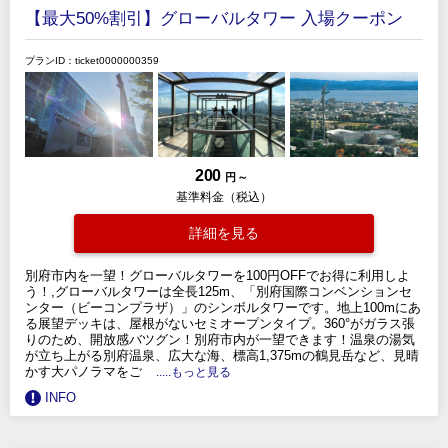
【最大50%割引】グローバルタワー 入場クーポン
プランID：ticket0000000359
200
円 ～
基準料金（税込）
詳細を見る
別府市内を一望！グローバルタワーを100円OFFでお得に利用しよ
う！,グローバルタワーは全長125m、「別府国際コンベンションセ
ンター（ビーコンプラザ）」のシンボルタワーです。地上100mにあ
る展望デッキは、屋根がないセミオープンタイプ。360°がガラス張
りのため、開放感バツグン！別府市内が一望できます！温泉の湯気
が立ち上がる別府温泉、広大な海、標高1,375mの鶴見岳など、見晴
かす大パノラマをご
.....もっと見る
INFO