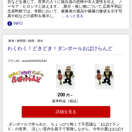
言などを通じて、世界の人々に核兵器の恐怖や非人道性を伝え、ノ
ーモア・ヒロシマと訴えます。 ,展示・催し物について,広島平和記
念資料館では、本館において、被爆者の遺品や被爆の惨状を示す写
真や絵などの資料を展示し、
.....もっと見る
INFO
東海
/
静岡県
/
静岡・清水
わくわく！どきどき！ダンボールおばけらんど
プランID：ticket0000052445
200
円 ～
基準料金（税込）
詳細を見る
,ダンボールで作られた、ちょっぴり怖くて不思議な「おばけラン
ド」の世界。 涼しい室内を親子で冒険しながら、今年の夏はおばけ