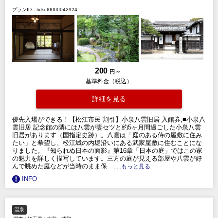
プランID：ticket0000042924
200
円 ～
基準料金（税込）
詳細を見る
優先入場ができる！【松江市民 割引】小泉八雲旧居 入館券,■小泉八
雲旧居 記念館の隣には八雲が妻セツと約5ヶ月間過ごした小泉八雲
旧居があります（国指定史跡）。八雲は「庭のある侍の屋敷に住み
たい」と希望し、松江城の内堀沿いにある武家屋敷に住むことにな
りました。『知られぬ日本の面影』第16章「日本の庭」ではこの家
の魅力を詳しく描写しています。三方の庭が見える部屋や八雲が好
んで眺めた庭などが当時のまま保
.....もっと見る
INFO
温泉