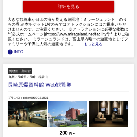
詳細を見る
大きな観覧車が目印の海が見える遊園地！ミラージュランド のり
もの券,※本チケット1枚のみではアトラクションにはご乗車いただ
けませんので、ご注意ください。 ※アトラクションに必要な枚数は
**[公式ホームページ](https://www.mirageland.net/facility/)** よりご確
認ください。 ミラージュランドは、富山県内唯一の遊園地としてフ
ァミリーや子供に人気の遊園地です。
.....もっと見る
INFO
博物館・美術館
九州
/
長崎県
/
長崎・稲佐山
長崎原爆資料館 Web観覧券
プランID：ticket0000021531
200
円 ～