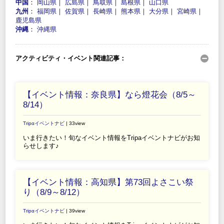
中国
：
岡山県
｜
広島県
｜
鳥取県
｜
島根県
｜
山口県
九州
：
福岡県
｜
佐賀県
｜
長崎県
｜
熊本県
｜
大分県
｜
宮崎県
｜
鹿児島県
沖縄
：
沖縄県
アクティビティ・イベント関連記事：
【イベント情報：奈良県】なら燈花会（8/5～
8/14）
Tripαイベントナビ
| 33view
いま行きたい！旬なイベント情報をTripaイベントナビがお知
らせします♪
【イベント情報：高知県】第73回よさこい祭
り（8/9～8/12）
Tripαイベントナビ
| 39view