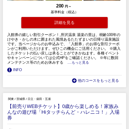
200
円 ～
基準料金（税込）
詳細を見る
入館券の嬉しい割引クーポン！,所沢温泉 湯楽の里は、樹齢100年の
けやき・かしの木に囲まれた風情あるたたずまいの日帰り温泉施設
です。当ページからのお申込みで、「入館券」のお得な割引クーポ
ンがご利用いただけます。ぜひこの機会にご活用ください。 ※購入
したチケットの払い戻しは承ることができかねます。各種イベント
やキャンペーンについては公式HPをご確認ください。 ※年に数回
メンテナンス等のためお休みする
.....もっと見る
INFO
他のコースをもっと見る
関東
/
茨城県
/
日立・袋田・五浦
【前売りWEBチケット】0歳から楽しめる！家族み
んなの遊び場「Hiタッチらんど・ハレニコ！」入場
券