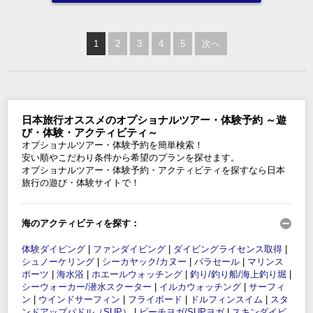
1
2
3
4
5
次へ
日本旅行オススメのオプショナルツアー・体験予約 ～遊
び・体験・アクティビティ～
オプショナルツアー・体験予約を簡単検索！
安い順やこだわり条件から希望のプランを探せます。
オプショナルツアー・体験予約・アクティビティを探すなら日本
旅行の遊び・体験サイトで！
海のアクティビティを探す：
体験ダイビング
|
ファンダイビング
|
ダイビングライセンス取得
|
シュノーケリング
|
シーカヤック/カヌー
|
パラセール
|
マリンス
ポーツ
|
海水浴
|
ホエールウォッチング
|
釣り/釣り船/海上釣り堀
|
シーウォーカー/潜水スクーター
|
イルカウォッチング
|
サーフィ
ン
|
ウインドサーフィン
|
フライボード
|
ドルフィンスイム
|
スタ
ンドアップパドル（SUP）
|
ビーチヨガ/SUPヨガ
|
スキンダイビ