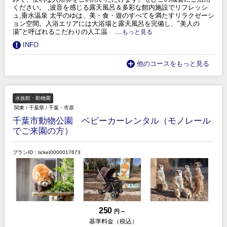
ください。 ,波音を感じる露天風呂＆多彩な館内施設でリフレッシ
ュ,垂水温泉 太平のゆは、美・食・遊のすべてを満たすリラクゼーシ
ョン空間。入浴エリアには大浴場と露天風呂を完備し、"美人の
湯"と呼ばれるこだわりの人工温
.....もっと見る
INFO
他のコースをもっと見る
水族館・動物園
関東
/
千葉県
/
千葉・市原
千葉市動物公園 ベビーカーレンタル（モノレール
でご来園の方）
プランID：ticket0000017673
250
円 ～
基準料金（税込）