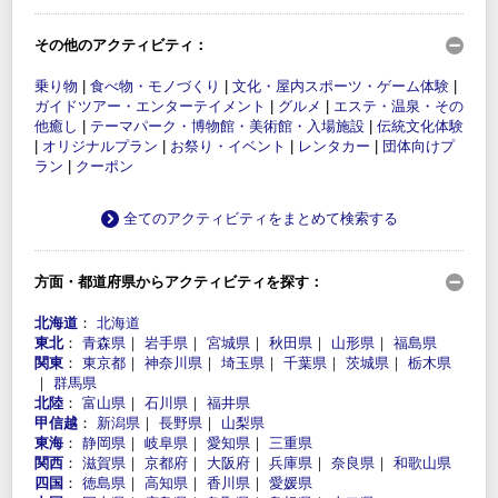
その他のアクティビティ：
乗り物
|
食べ物・モノづくり
|
文化・屋内スポーツ・ゲーム体験
|
ガイドツアー・エンターテイメント
|
グルメ
|
エステ・温泉・その
他癒し
|
テーマパーク・博物館・美術館・入場施設
|
伝統文化体験
|
オリジナルプラン
|
お祭り・イベント
|
レンタカー
|
団体向けプ
ラン
|
クーポン
全てのアクティビティをまとめて検索する
方面・都道府県からアクティビティを探す：
北海道
：
北海道
東北
：
青森県
｜
岩手県
｜
宮城県
｜
秋田県
｜
山形県
｜
福島県
関東
：
東京都
｜
神奈川県
｜
埼玉県
｜
千葉県
｜
茨城県
｜
栃木県
｜
群馬県
北陸
：
富山県
｜
石川県
｜
福井県
甲信越
：
新潟県
｜
長野県
｜
山梨県
東海
：
静岡県
｜
岐阜県
｜
愛知県
｜
三重県
関西
：
滋賀県
｜
京都府
｜
大阪府
｜
兵庫県
｜
奈良県
｜
和歌山県
四国
：
徳島県
｜
高知県
｜
香川県
｜
愛媛県