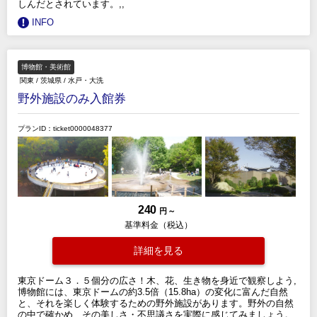
しんだとされています。,,
INFO
博物館・美術館
関東
/
茨城県
/
水戸・大洗
野外施設のみ入館券
プランID：ticket0000048377
240
円 ～
基準料金（税込）
詳細を見る
東京ドーム３．５個分の広さ！木、花、生き物を身近で観察しよう,
博物館には、東京ドームの約3.5倍（15.8ha）の変化に富んだ自然
と、それを楽しく体験するための野外施設があります。野外の自然
の中で確かめ、その美しさ・不思議さを実際に感じてみましょう。,