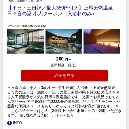
関東
/
埼玉県
/
大宮・浦和
【平日・土日祝／最大350円引き】上尾天然温泉
日々喜の湯 小人クーポン（入浴料のみ）
プランID：ticket0000044122
200
円 ～
基準料金（税込）
詳細を見る
日々喜の湯：小人（3歳以上中学生未満）入浴券,「上尾天然温泉
日々喜の湯」は、源泉かけ流しの露天浴槽や県下最大級の広さを誇
る人工炭酸泉が人気の日帰り温浴施設です。充実のお風呂はもちろ
んフリーwifiや全館併せて10000冊の漫画本、リクライナーシートや
豊富な休憩スペースもあり、ゆっくりと1日中お寛ぎ頂けます。 ※
こちらのチケットは小人（3歳以上中学生未満）のみご利用いただき
ます。 ※3歳未満は入館
.....もっと見る
INFO