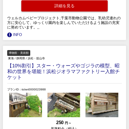
詳細を見る
ウェルカムベビープロジェクト,千葉市動物公園では、乳幼児連れの
方に安心して、ゆっくり園内を楽しんでいただけるよう施設の充実
に努めています。,,
INFO
博物館・美術館
東海
/
静岡県
/
浜松・舘山寺
【10%割引】スター・ウォーズやゴジラの模型、昭
和の世界を堪能！浜松ジオラマファクトリー入館チ
ケット
プランID：ticket0000023988
250
円 ～
基準料金（税込）