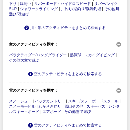
下り
|
鵜飼い
|
リバーボード・ハイドロスピード
|
リバー/レイク
SUP
|
シャワークライミング
|
川釣り/湖釣り/渓流釣堀
|
その他川
遊び/湖遊び
川・湖のアクティビティをまとめて検索する
空のアクティビティを探す：
パラグライダー/ハンググライダー
|
熱気球
|
スカイダイビング
|
その他大空で遊ぶ
空のアクティビティをまとめて検索する
雪のアクティビティを探す：
スノーシュー
|
バックカントリー
|
スキー/スノーボードスクール
|
スノーモービル
|
わかさぎ釣り
|
雪山その他
|
スキーバス
|
レンタ
ルスキー・ボード
|
エアボード
|
その他雪で遊び
雪のアクティビティをまとめて検索する