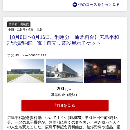
他のコースをもっと見る
博物館・美術館
中国
/
広島県
/
広島・宮島
【8月8日〜8月16日ご利用分｜通常料金】広島平和
記念資料館 電子前売り常設展示チケット
プランID：ticket0000051793
200
円 ～
基準料金（税込）
詳細を見る
広島平和記念資料館について,1945（昭和20）年8月6日午前8時15
分。一発の原子爆弾が、無差別に多くの命を奪い、生き残った人々
の人生も変えました。広島平和記念資料館は、被爆資料や遺品、証