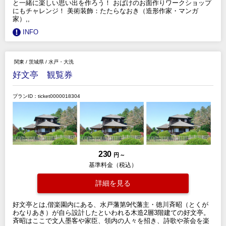
と一緒に楽しい思い出を作ろう！ おばけのお面作りワークショップ
にもチャレンジ！ 美術装飾：たたらなおき（造形作家・マンガ
家）,,
INFO
関東
/
茨城県
/
水戸・大洗
好文亭 観覧券
プランID：ticket0000018304
230
円 ～
基準料金（税込）
詳細を見る
好文亭とは,偕楽園内にある、水戸藩第9代藩主・徳川斉昭（とくが
わなりあき）が自ら設計したといわれる木造2層3階建ての好文亭。
斉昭はここで文人墨客や家臣、領内の人々を招き、詩歌や茶会を楽