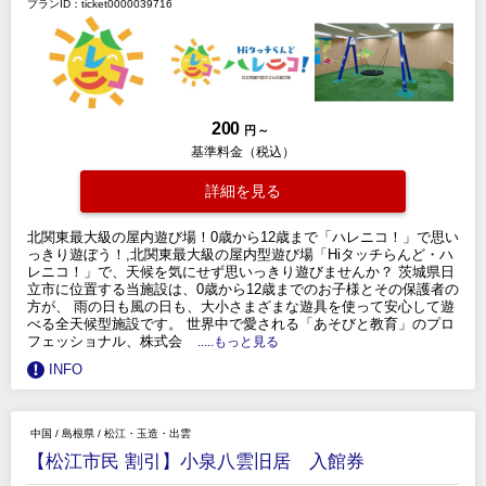
プランID：ticket0000039716
200
円 ～
基準料金（税込）
詳細を見る
北関東最大級の屋内遊び場！0歳から12歳まで「ハレニコ！」で思い
っきり遊ぼう！,北関東最大級の屋内型遊び場「Hiタッチらんど・ハ
レニコ！」で、天候を気にせず思いっきり遊びませんか？ 茨城県日
立市に位置する当施設は、0歳から12歳までのお子様とその保護者の
方が、 雨の日も風の日も、大小さまざまな遊具を使って安心して遊
べる全天候型施設です。 世界中で愛される「あそびと教育」のプロ
フェッショナル、株式会
.....もっと見る
INFO
中国
/
島根県
/
松江・玉造・出雲
【松江市民 割引】小泉八雲旧居 入館券