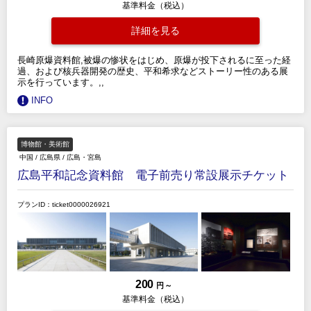
基準料金（税込）
詳細を見る
長崎原爆資料館,被爆の惨状をはじめ、原爆が投下されるに至った経
過、および核兵器開発の歴史、平和希求などストーリー性のある展
示を行っています。,,
INFO
博物館・美術館
中国
/
広島県
/
広島・宮島
広島平和記念資料館 電子前売り常設展示チケット
プランID：ticket0000026921
200
円 ～
基準料金（税込）