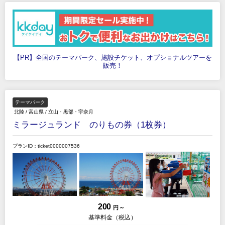
【PR】全国のテーマパーク、施設チケット、オプショナルツアーを
販売！
テーマパーク
北陸
/
富山県
/
立山・黒部・宇奈月
ミラージュランド のりもの券（1枚券）
プランID：ticket0000007536
200
円 ～
基準料金（税込）