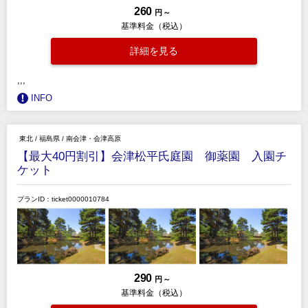
260
円 ～
基準料金（税込）
詳細を見る
,,,
INFO
東北
/
福島県
/
南会津・会津高原
【最大40円割引】会津松平氏庭園 御薬園 入園チ
ケット
プランID：ticket0000010784
290
円 ～
基準料金（税込）