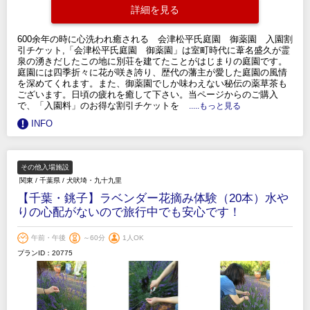
詳細を見る
600余年の時に心洗われ癒される 会津松平氏庭園 御薬園 入園割
引チケット,「会津松平氏庭園 御薬園」は室町時代に葦名盛久が霊
泉の湧きだしたこの地に別荘を建てたことがはじまりの庭園です。
庭園には四季折々に花が咲き誇り、歴代の藩主が愛した庭園の風情
を深めてくれます。また、御薬園でしか味わえない秘伝の薬草茶も
ございます。日頃の疲れを癒して下さい。当ページからのご購入
で、「入園料」のお得な割引チケットを
.....もっと見る
INFO
その他入場施設
関東
/
千葉県
/
犬吠埼・九十九里
【千葉・銚子】ラベンダー花摘み体験（20本）水や
りの心配がないので旅行中でも安心です！
午前・午後
～60分
1人OK
プランID：20775