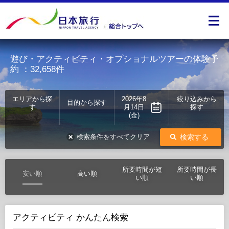
遊び・アクティビティ・オプショナルツアーの体験予
約
：32,658件
エリアから探
2026年8
絞り込みから
目的から探す
す
月14日
探す
(金)
検索する
検索条件をすべてクリア
所要時間が短
所要時間が長
安い順
高い順
い順
い順
アクティビティ かんたん検索