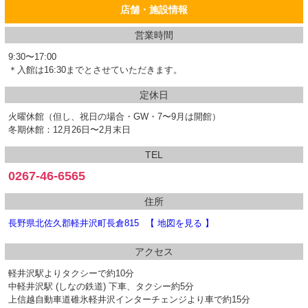
店舗・施設情報
営業時間
9:30〜17:00
＊入館は16:30までとさせていただきます。
定休日
火曜休館（但し、祝日の場合・GW・7〜9月は開館）
冬期休館：12月26日〜2月末日
TEL
0267-46-6565
住所
長野県北佐久郡軽井沢町長倉815
【 地図を見る 】
アクセス
軽井沢駅よりタクシーで約10分
中軽井沢駅 (しなの鉄道) 下車、タクシー約5分
上信越自動車道碓氷軽井沢インターチェンジより車で約15分