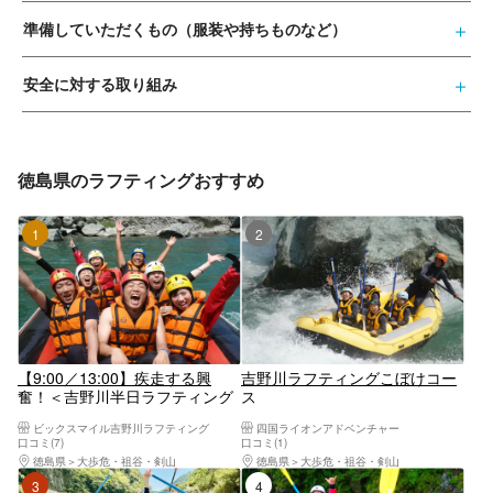
準備していただくもの（服装や持ちものなど）
安全に対する取り組み
徳島県のラフティングおすすめ
1位
2位
【9:00／13:00】疾走する興
吉野川ラフティングこぼけコー
奮！＜吉野川半日ラフティング
ス
＞友達・カップル・親子で一緒
ビックスマイル吉野川ラフティング
四国ライオンアドベンチャー
にアドレナリン全開！激流吉野
口コミ(7)
口コミ(1)
川を半日で手軽に体験しよう。
徳島県
大歩危・祖谷・剣山
徳島県
大歩危・祖谷・剣山
実績25年、信頼のビックスマイ
3位
4位
ルで！