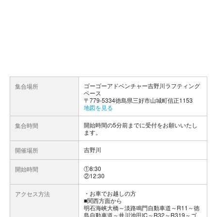
ゴーゴーアドベンチャー吉野川ラフティング
集合場所
ベース
〒779-5334徳島県三好市山城町信正1153
地図を見る
開始時間の5分前までに受付をお願いいたし
集合時間
ます。
吉野川
開催場所
①8:30
開始時間
②12:30
お車でお越しの方
アクセス方法
■関西方面から
明石海峡大橋～淡路鳴門自動車道～R11～徳
島自動車道～井川池田IC～R32～R319～ゴ