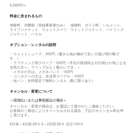
5,000円〜
料金に含まれるもの
体験料、消費税（登録事業者のみ）、保険料、ガイド料、ヘルメット、
ライフジャケット、ウェットスーツ、ウェットジャケット、パドリング
ジャケット、パドル
オプション・レンタルの説明
・ウェットシューズ：300円（履き心地が極めて良い川遊び用の靴で
す。）
・ラフティング用グローブ：200円（手先の怪我防止や日焼けが気になる
女性の方へ。グリップがよく暖かいです。）
・メガネの方は、メガネバンド：100円
・コンタクトの方は、水泳用ゴーグル：100円
・短パン：女性限定で無料レンタル（数に限りあり）
キャンセル・変更について
＜現地払いまたは事前振込の場合＞
キャンセル・変更の場合は、お電話にて速やかにご連絡ください。
お客様のご都合によりキャンセルされる場合、下記のキャンセル料を申
し受けます。
6日前～4日前:30％ 3～2日前:50％ 当日:100％