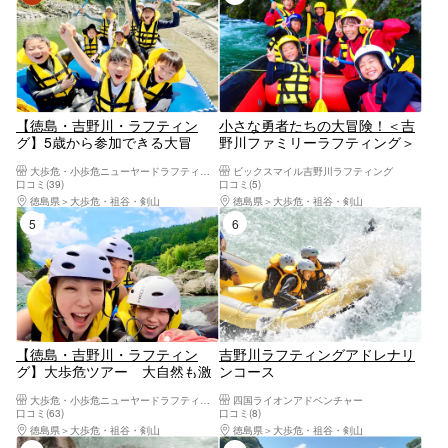
【徳島・吉野川・ラフティン
小さな勇者たちの大冒険！＜吉
グ】5歳から参加できる大冒
野川ファミリーラフティング＞
険！家族でゆっくり大自然に触
自然と触れ合う小学生向けの吉
大歩危・小歩危ニューヤードラフティング
ビックスマイル吉野川ラフティング
れる「ファミリーツアー」
野川ラフティング。家族みんな
口コミ(39)
口コミ(5)
で激流を乗り越えて大笑顔にな
徳島県
大歩危・祖谷・剣山
徳島県
大歩危・祖谷・剣山
ろう（小学1年生～・池田ベー
5位
6位
ス集合）
【徳島・吉野川・ラフティン
吉野川ラフティングアドレナリ
グ】大歩危ツアー 大自然も激
ンコース
流も遊びつくせ！初心者から経
大歩危・小歩危ニューヤードラフティング
四国ライオンアドベンチャー
験者まで激流をしっかり満喫！
口コミ(63)
口コミ(8)
＜写真データもプレゼント＞
徳島県
大歩危・祖谷・剣山
徳島県
大歩危・祖谷・剣山