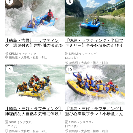
7位
8位
【徳島・吉野川・ラフティン
【徳島・ラフティング・半日フ
グ 温泉付き】吉野川の激流を
ァミリー】全長4kmをのんびり
半日で堪能！ラフティング小歩
下ろう！吉野川ラフティングフ
KENMIラフティング
KENMIラフティング
危半日体験ツアー
ァミリーツアー
徳島県
大歩危・祖谷・剣山
口コミ(2)
徳島県
大歩危・祖谷・剣山
9位
10位
【徳島・三好・ラフティング】
【徳島・三好・ラフティング】
神秘的な大自然を気軽に体験！
遊び心満載プラン！小歩危まん
小歩危満足半日コース
ぷく一日コース・ランチ付
Sirius（シリウス）
Sirius（シリウス）
口コミ(8)
口コミ(1)
徳島県
大歩危・祖谷・剣山
徳島県
大歩危・祖谷・剣山