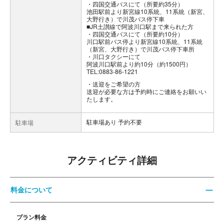
・四国交通バスにて（所要約35分）
池田駅前より新宮線10系統、11系統（新宮、
大野行き）で川茂バス停下車
■JR土讃線で阿波川口駅まで来られた方
・四国交通バスにて（所要約10分）
川口駅前バス停より新宮線10系統、11系統
（新宮、大野行き）で川茂バス停下車所
・川口タクシーにて
阿波川口駅前より約10分（約1500円）
TEL:0883-86-1221
送迎をご希望の方
送迎が必要な方は予約時にご連絡をお願いい
たします。
駐車場あり 予約不要
駐車場
アクティビティ詳細
料金について
プラン料金