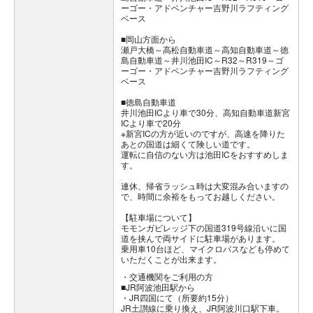
ーゴー・アドベンチャー吉野川ラフティング
ベース
■岡山方面から
瀬戸大橋～高松自動車道～高知自動車道～徳
島自動車道～井川池田IC～R32～R319～ゴ
ーゴー・アドベンチャー吉野川ラフティング
ベース
■徳島自動車道
井川池田ICより車で30分、高知自動車道新宮
ICより車で20分
※新宮ICの方が近いのですが、高速を降りた
あとの国道は細くて険しい道です。
運転に自信のない方は池田ICをおすすめしま
す。
連休、帰省ラッシュ時は大変混み合いますの
で、時間に余裕をもってお越しください。
【駐車場について】
モモンガビレッジ下の国道319号線沿いに国
道を挟んで両サイドに駐車場があります。
乗用車10台ほど、マイクロバスなども停めて
いただくことが出来ます。
交通機関をご利用の方
■JR阿波池田駅から
・JR四国にて（所要約15分）
JR土讃線に乗り換え、JR阿波川口駅下車。