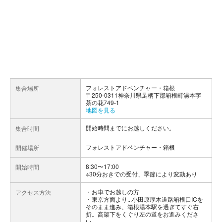
フォレストアドベンチャー・箱根
集合場所
〒250-0311神奈川県足柄下郡箱根町湯本字
茶の花749-1
地図を見る
開始時間までにお越しください。
集合時間
フォレストアドベンチャー・箱根
開催場所
8:30〜17:00
開始時間
※30分おきでの受付、季節により変動あり
お車でお越しの方
アクセス方法
・東京方面より...小田原厚木道路箱根口ICを
そのまま進み、箱根湯本駅を過ぎてすぐ右
折。高架下をくぐり左の道をお進みくださ
い。