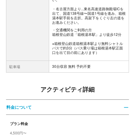
・名古屋方面より...東名高速道路御殿場ICを
出て、国道138号線〜国道1号線を進み、箱根
湯本駅手前を左折。高架下をくぐり左の道を
お進みください。
交通機関をご利用の方
箱根登山鉄道「箱根湯本駅」より徒歩12分
※箱根登山鉄道箱根湯本駅より無料シャトル
バスで約3分（バス乗り場は箱根湯本駅正面
口を出て目の前にあります）
30台収容 無料 予約不要
駐車場
アクティビティ詳細
料金について
プラン料金
4,500円〜