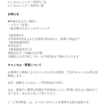
レンタルシューズ：500円／足
レンタルバッグ：200円／個
お知らせ
■準備するもの＜補足＞
・マスク（任意）
・飲み物の入るショルダーバッグ
【参加条件】
小学校4年生以上または身長140cm以上、体重110kgまで
【要保護者同伴】
中学生以下
【要保護者見守り】
高校生以下（18歳のみ不要）
18歳以上の方1名につき、お子様3名まで連れていけます
キャンセル・変更について
お客様のご都合によりキャンセルされる場合、下記のキャンセル料を頂
戴致します。
当日・無断キャンセル：ご予約料金の100%
なお、変更のご要望は時期や予約状況によりご希望に添えない場合がご
ざいます。あらかじめご了承ください。
※「ご予約料金」は、クーポン/ポイントを適用する前の金額です。