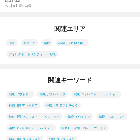
口コミ(22)
楽しみたい方におすすめ！（約
神奈川県
箱根
60分）
関連エリア
関東
神奈川県
箱根
箱根町（足柄下郡）
フォレストアドベンチャー・箱根
関連キーワード
関東 アウトドア
関東 アスレチック
関東 フォレストアドベンチャー
神奈川県 アウトドア
神奈川県 アスレチック
神奈川県 フォレストアドベンチャー
箱根 アウトドア
箱根 アスレチック
箱根 フォレストアドベンチャー
箱根町（足柄下郡） アウトドア
神奈川県 ジップライン
箱根 ジップライン