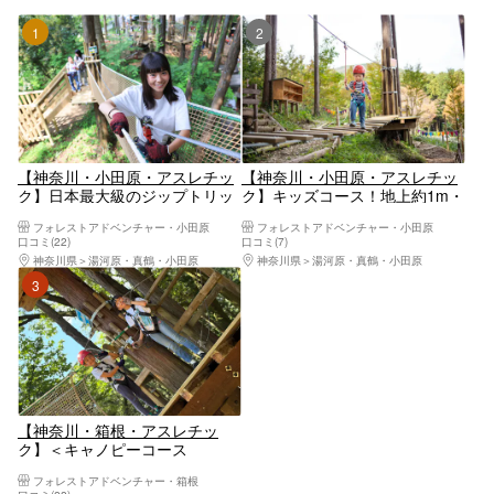
1位
2位
【神奈川・小田原・アスレチッ
【神奈川・小田原・アスレチッ
ク】日本最大級のジップトリッ
ク】キッズコース！地上約1m・
プコース！専用ハーネスをつけ
小さなお子様も安心して楽しめ
フォレストアドベンチャー・小田原
フォレストアドベンチャー・小田原
て13本のジップラインを楽しも
る
口コミ(22)
口コミ(7)
う！
神奈川県
湯河原・真鶴・小田原
神奈川県
湯河原・真鶴・小田原
3位
【神奈川・箱根・アスレチッ
ク】＜キャノピーコース
（Canopy course）＞小さいお
フォレストアドベンチャー・箱根
子様がいるご家族や、短時間で