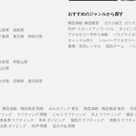
おすすめのジャンルから探す
陶芸体験･陶芸教室
ガラス細工･ガラス
SUP･スタンドアップパドル
ダイビン
山形県
福島県
アクセサリー手作り体験
パラグライダ
千葉県
東京都
神奈川県
キャンドル作り
シルバーアクセサリー
着物・浴衣レンタル
脱出ゲーム
バ
奈良県
和歌山県
山口県
大分県
宮崎県
鹿児島県
陶芸体験・陶芸教室 関西
ボルダリング 東京
陶芸体験・陶芸教室 東京
石
ケリング
ラフティング 関東
ニセコ ラフティング
水上 ラフティング
横浜
奥多摩 ラフティング
串本 ダイビング
鬼怒川 ラフティング
球磨川 ラフテ
古島 ダイビング
SUP 関東
花火大会 関東