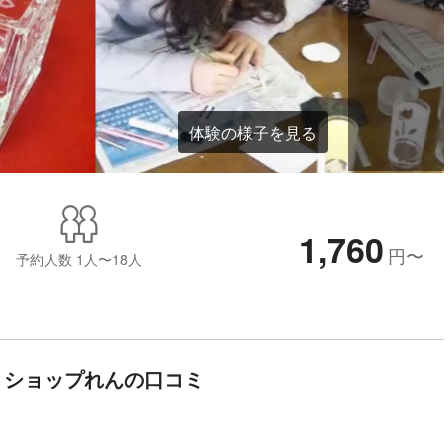
体験の様子を見る
1,760
円
〜
予約人数
1人〜18人
トショップれんの口コミ