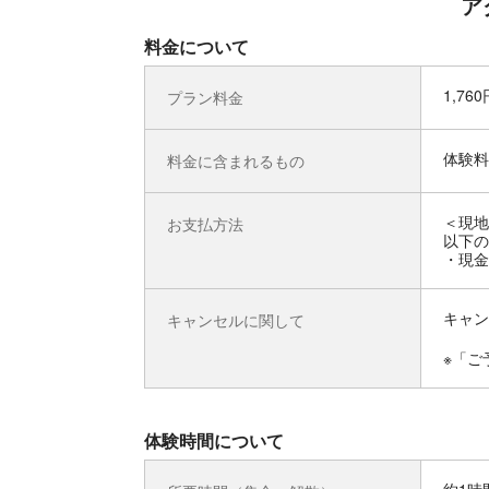
ア
料金について
1,76
プラン料金
体験料
料金に含まれるもの
＜現地
お支払方法
以下の
・現金
キャン
キャンセルに関して
※「ご
体験時間について