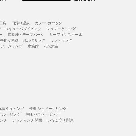
工房
日帰り温泉
カヌー･カヤック
グ・スキューバダイビング
シュノーケリング
ー
遊園地・テーマパーク
サーフィンスクール
 手作り体験
ボルダリング
ラフティング
ンジージャンプ
水族館
花火大会
垣島 ダイビング
沖縄 シュノーケリング
 クルージング
沖縄 パラセーリング
ィング
ラフティング 関西
いちご狩り 関東