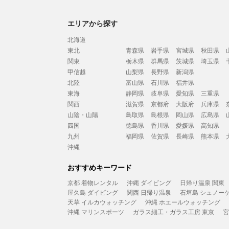
エリアから探す
北海道
東北
青森県
岩手県
宮城県
秋田県
関東
栃木県
群馬県
茨城県
埼玉県
甲信越
山梨県
長野県
新潟県
北陸
富山県
石川県
福井県
東海
静岡県
岐阜県
愛知県
三重県
関西
滋賀県
京都府
大阪府
兵庫県
山陰・山陽
鳥取県
島根県
岡山県
広島県
四国
徳島県
香川県
愛媛県
高知県
九州
福岡県
佐賀県
長崎県
熊本県
沖縄
おすすめキーワード
京都 着物レンタル
沖縄 ダイビング
日帰り温泉 関東
屋久島 ダイビング
関西 日帰り温泉
石垣島 シュノー
天草 イルカウォッチング
沖縄 ホエールウォッチング
沖縄 マリンスポーツ
ガラス細工・ガラス工房 東京
宮