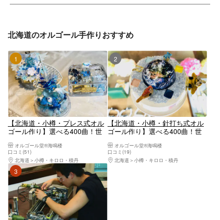
北海道のオルゴール手作りおすすめ
1位
2位
【北海道・小樽・プレス式オル
【北海道・小樽・針打ち式オル
ゴール作り】選べる400曲！世
ゴール作り】選べる400曲！世
界に1つだけのオルゴール製作
界に1つだけのオルゴール製作
オルゴール堂®海鳴楼
オルゴール堂®海鳴楼
体験（予約特典付き）
体験（予約特典付き）
口コミ(51)
口コミ(19)
北海道
小樽・キロロ・積丹
北海道
小樽・キロロ・積丹
3位