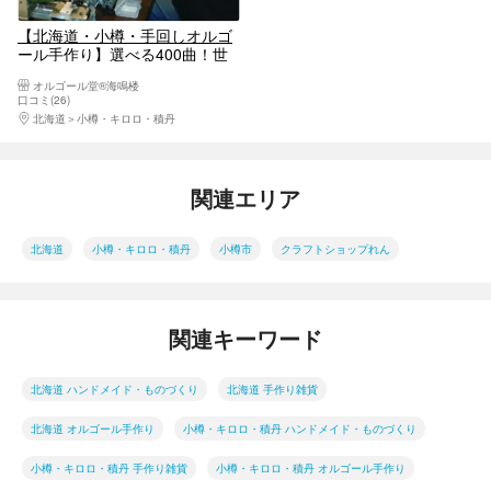
【北海道・小樽・手回しオルゴ
ール手作り】選べる400曲！世
界に1つだけのオルゴール製作
オルゴール堂®海鳴楼
体験（予約特典付き）
口コミ(26)
北海道
小樽・キロロ・積丹
関連エリア
北海道
小樽・キロロ・積丹
小樽市
クラフトショップれん
関連キーワード
北海道 ハンドメイド・ものづくり
北海道 手作り雑貨
北海道 オルゴール手作り
小樽・キロロ・積丹 ハンドメイド・ものづくり
小樽・キロロ・積丹 手作り雑貨
小樽・キロロ・積丹 オルゴール手作り