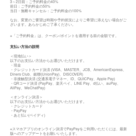
3～2日前：ご予約料金の40%
前日：ご予約料金の50%
当日・無断キャンセル：ご予約料金の100%
なお、変更のご要望は時期や予約状況によりご希望に添えない場合がご
ざいます。あらかじめご了承ください。
※「ご予約料金」は、クーポン/ポイントを適用する前の金額です。
支払い方法の説明
＜現地払い＞
以下のお支払い方法からお選びいただけます。
・現金
・クレジットカード決済 (VISA、MASTER、JCB、AmericanExpress、
Diners Club、銀聯(UnionPay)、DISCOVER)
・非接触型決済 (交通系電子マネー、iD、QUICPay、Apple Pay)
・QRコード決済 (PayPay、楽天ペイ、LINE Pay、d払い、auPay、
AliPay、WeChatPay)
＜オンライン決済＞
以下のお支払い方法からお選びいただけます。
・クレジットカード
・PayPay
・あと払い(ペイディ)
※スマホアプリのオンライン決済でPayPayをご利用いただくには、最新
版へのアップデートをお願いいたします。