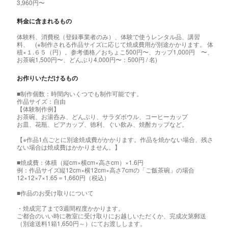
3,960円〜
料金に含まれるもの
体験料、消費税（登録事業者のみ）、体験で使うレンタル品、講習
料、 (※制作される作品サイズに応じて焼成費用が別途かかります。 体
積×１.６５（円）。参考価格／おちょこ500円〜、カップ1,000円 〜、
お茶碗1,500円〜、どんぶり4,000円〜：500円 / 名)
お作りいただけるもの
■制作個数：時間内いくつでも制作可能です。
作品サイズ：自由
【体験制作例】
お茶碗、お湯呑み、どんぶり、サラダボウル、コーヒーカップ
お皿、花瓶、ビアカップ、徳利、ぐい飲み、焼酎カップなど。
【※作品1点ごとに別途焼成費がかかります。作品を焼かない場合、残さ
ない場合は焼成費はかかりません。】
■焼成費：体積（縦cm×横cm×高さcm）×1.6円
例：作品サイズ縦12cm×横12cm×高さ7cmの「ご飯茶碗」の場合
12×12×7×1.65＝1,660円（税込）
■作品のお受け取りについて
・焼成完了まで3週間程度かかります。
ご都合のいい時に教室に受け取りにお越しいただくか、完成次第郵送
（別途送料1箱1,650円～）にてお渡しします。