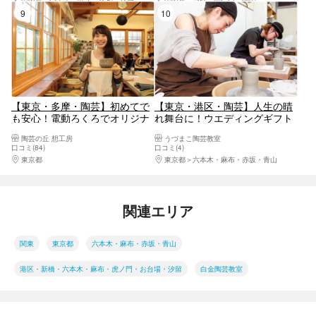
9位
10位
【東京・多摩・陶芸】初めてで
【東京・港区・陶芸】人生の晴
も安心！電動ろくろでオリジナ
れ舞台に！ウエディングギフト
ル食器を作ろう
プラン（電動ろくろ）
陶芸の丘 想工房
うづまこ陶芸教室
口コミ(84)
口コミ(4)
東京都
八王子・立川・町田・府中・調布
東京都
六本木・麻布・赤坂・青山
関連エリア
関東
東京都
六本木・麻布・赤坂・青山
港区・新橋・六本木・麻布・虎ノ門・お台場・汐留
白金陶芸教室