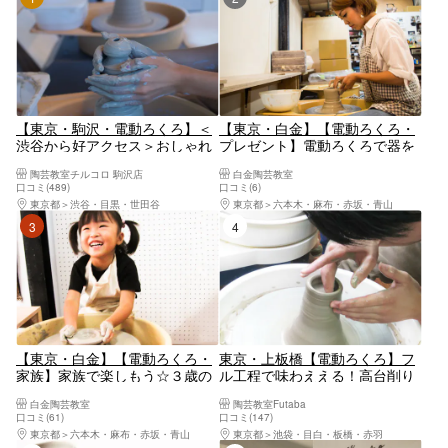
【東京・駒沢・電動ろくろ】＜
【東京・白金】【電動ろくろ・
渋谷から好アクセス＞おしゃれ
プレゼント】電動ろくろで器を
なスタジオで現代陶芸風おしゃ
制作してプレゼントしよう（90
陶芸教室チルコロ 駒沢店
白金陶芸教室
れな作品を作ろう！3歳からで
分）
口コミ(489)
口コミ(6)
きる陶芸体験！夏休みの自由研
東京都
渋谷・目黒・世田谷
東京都
六本木・麻布・赤坂・青山
究にもおすすめ♪2～3個自由に
3位
4位
作ろう！
【東京・白金】【電動ろくろ・
東京・上板橋【電動ろくろ】フ
家族】家族で楽しもう☆３歳の
ル工程で味わええる！高台削り
お子様からOK（60分／2名様
やサイン入れができるこだわり
白金陶芸教室
陶芸教室Futaba
～）
の本格プラン！
口コミ(61)
口コミ(147)
東京都
六本木・麻布・赤坂・青山
東京都
池袋・目白・板橋・赤羽