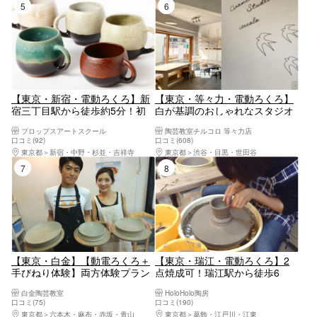
5位
6位
【東京・新宿・電動ろくろ】新
【東京・等々力・電動ろくろ】
宿三丁目駅から徒歩約5分！初
白が基調のおしゃれなスタジオ
心者でも安心なマンツーマン対
で陶芸体験！作家気分を味わっ
プロップスアートスクール
陶芸教室チルコロ 等々力店
応！湯のみやお茶碗など作れ
ておしゃれな作品を作ろう！＜
口コミ(92)
口コミ(608)
る！電動ろくろ体験 ＊粘土代
自由が丘・二子玉川から好アク
東京都
新宿・中野・杉並・吉祥寺
東京都
渋谷・目黒・世田谷
焼成代含む おひとり様・カッ
セス＞3歳から参加OK★2～3個
7位
8位
プルのご参加OK！！女性に人気
自由制作可能！
【東京・白金】【動電ろくろ＋
【東京・瑞江・電動ろくろ】2
手びねり体験】両方体験プラン
点焼成可！瑞江駅から徒歩6
（90分）
分！カップや小鉢など、自由に
白金陶芸教室
HoloHolo陶房
作れる電動ろくろ体験
口コミ(75)
口コミ(190)
東京都
六本木・麻布・赤坂・青山
東京都
葛飾・江戸川・江東