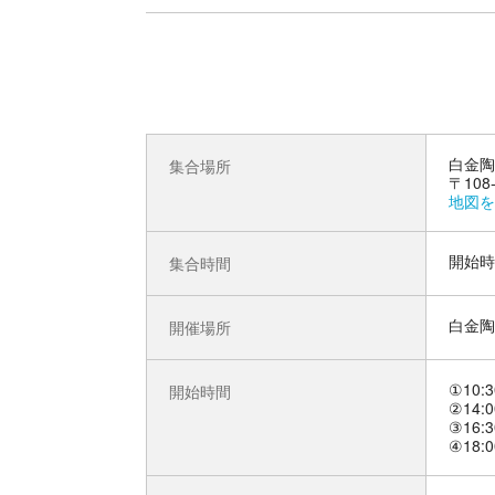
白金陶
集合場所
〒108
地図を
開始時
集合時間
白金陶
開催場所
①10:3
開始時間
②14:0
③16:3
④18:0