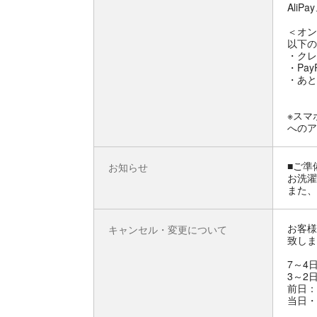
AliPa
＜オン
以下の
・クレ
・Pay
・あと
※スマ
へのア
■ご準
お知らせ
お洗濯
また、
お客様
キャンセル・変更について
致しま
7～4
3～2
前日：
当日・