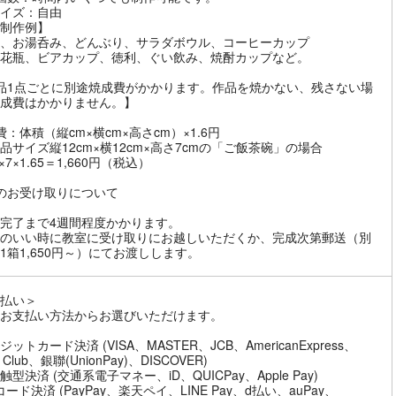
イズ：自由
制作例】
、お湯呑み、どんぶり、サラダボウル、コーヒーカップ
花瓶、ビアカップ、徳利、ぐい飲み、焼酎カップなど。
品1点ごとに別途焼成費がかかります。作品を焼かない、残さない場
成費はかかりません。】
費：体積（縦cm×横cm×高さcm）×1.6円
品サイズ縦12cm×横12cm×高さ7cmの「ご飯茶碗」の場合
2×7×1.65＝1,660円（税込）
のお受け取りについて
完了まで4週間程度かかります。
のいい時に教室に受け取りにお越しいただくか、完成次第郵送（別
1箱1,650円～）にてお渡しします。
払い＞
お支払い方法からお選びいただけます。
ットカード決済 (VISA、MASTER、JCB、AmericanExpress、
s Club、銀聯(UnionPay)、DISCOVER)
型決済 (交通系電子マネー、iD、QUICPay、Apple Pay)
ード決済 (PayPay、楽天ペイ、LINE Pay、d払い、auPay、