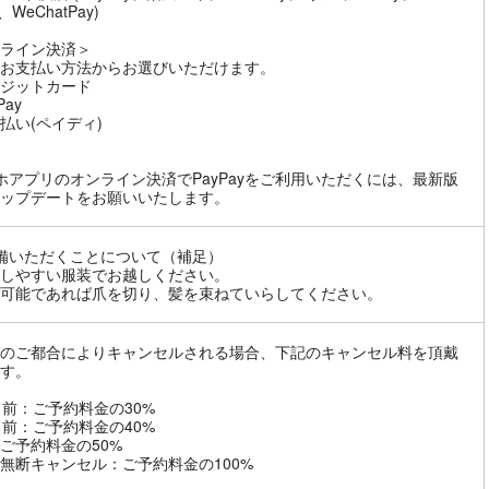
y、WeChatPay)
ライン決済＞
お支払い方法からお選びいただけます。
ジットカード
Pay
払い(ペイディ)
ホアプリのオンライン決済でPayPayをご利用いただくには、最新版
ップデートをお願いいたします。
備いただくことについて（補足）
しやすい服装でお越しください。
可能であれば爪を切り、髪を束ねていらしてください。
のご都合によりキャンセルされる場合、下記のキャンセル料を頂戴
す。
日前：ご予約料金の30%
日前：ご予約料金の40%
ご予約料金の50%
無断キャンセル：ご予約料金の100%