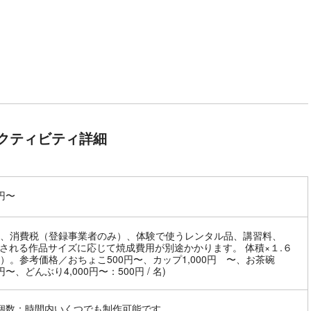
クティビティ詳細
0円〜
料、消費税（登録事業者のみ）、体験で使うレンタル品、講習料、
作される作品サイズに応じて焼成費用が別途かかります。 体積×１.６
）。参考価格／おちょこ500円〜、カップ1,000円 〜、お茶碗
0円〜、どんぶり4,000円〜：500円 / 名)
個数：時間内いくつでも制作可能です。