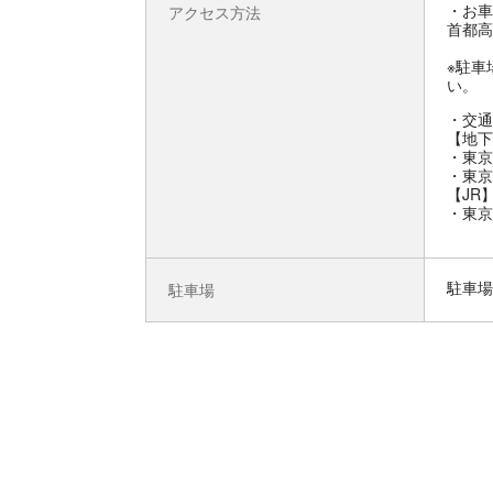
お車
アクセス方法
首都高
※駐車
い。
交通
【地下
・東京
・東京
【JR
・東京
駐車場
駐車場