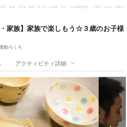
港区・新橋・六本木・麻布・虎ノ門・お台場・汐留
白金陶芸教室
【東京・白金】【電動ろく
・家族】家族で楽しもう☆３歳のお子様
電動ろくろ
ス
アクティビティ詳細