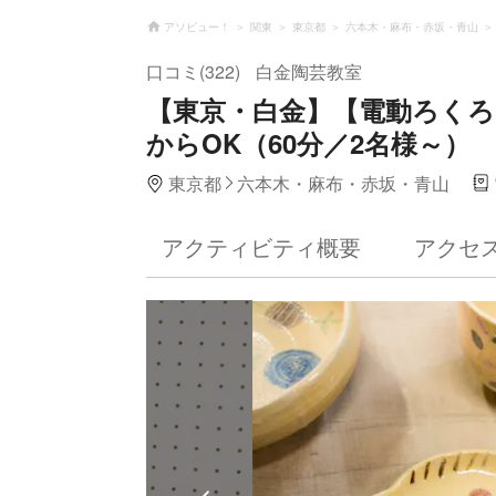
アソビュー！
関東
東京都
六本木・麻布・赤坂・青山
口コミ(322)
白金陶芸教室
【東京・白金】【電動ろくろ
からOK（60分／2名様～）
東京都
六本木・麻布・赤坂・青山
アクティビティ概要
アクセ