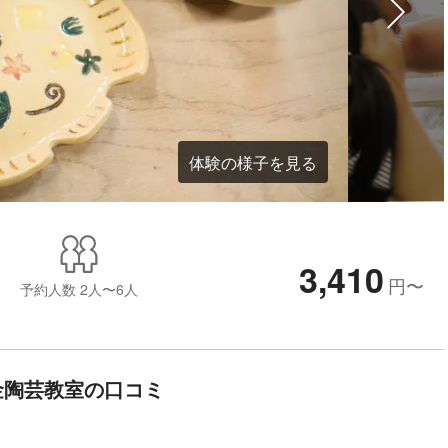
体験の様子を見る
3,410
円
〜
予約人数
2人〜6人
金陶芸教室の口コミ