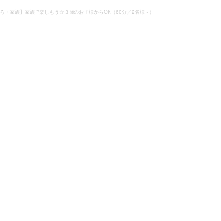
ろ・家族】家族で楽しもう☆３歳のお子様からOK（60分／2名様～）