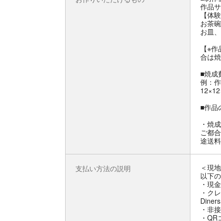
作品サ
【体験
お茶碗
お皿、
【※作
合は焼
■焼成
例：作
12×1
■作品
・焼成
ご都合
途送料
＜現地
支払い方法の説明
以下の
・現金
・クレジ
Diner
・非接触
・QRコ