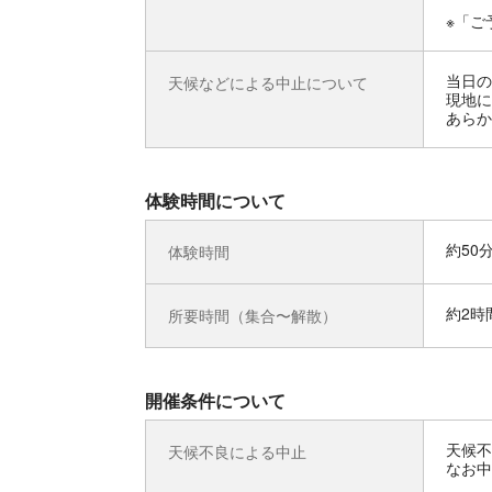
※「ご
当日の
天候などによる中止について
現地に
あらか
体験時間について
約50
体験時間
約2時
所要時間（集合〜解散）
開催条件について
天候不
天候不良による中止
なお中