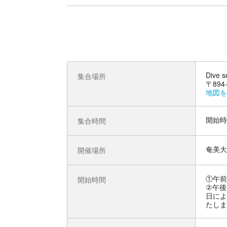
Dive
集合場所
〒89
地図を
開始時
集合時間
奄美大
開催場所
①午前
開始時間
②午後
日によ
たしま