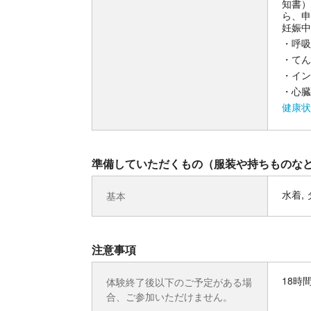
知書）
ら、申
妊娠中
・呼吸
・てん
・イン
・心臓
健康状
準備していただくもの（服装や持ちものな
水着,
基本
注意事項
18時
体験終了後以下のご予定がある場
合、ご参加いただけません。