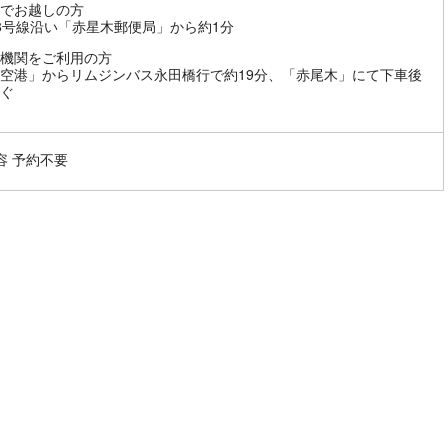
でお越しの方
8号線沿い「赤星木郵便局」から約1分
機関をご利用の方
空港」からリムジンバス永田橋行で約19分、「赤尾木」にて下車後
ぐ
容 予約不要