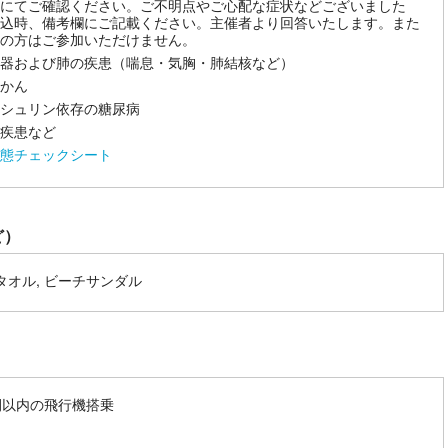
にてご確認ください。ご不明点やご心配な症状などございました
込時、備考欄にご記載ください。主催者より回答いたします。また
の方はご参加いただけません。
器および肺の疾患（喘息・気胸・肺結核など）
かん
シュリン依存の糖尿病
疾患など
態チェックシート
ど）
 タオル, ビーチサンダル
間以内の飛行機搭乗