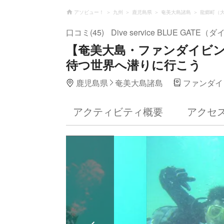
アソビュー！
九州
鹿児島県
奄美大島諸島
龍郷町（
口コミ(45)
Dive service BLUE G
【奄美大島・ファンダイビ
待つ世界へ潜りに行こう
鹿児島県
奄美大島諸島
ファンダイ
アクティビティ概要
アクセ