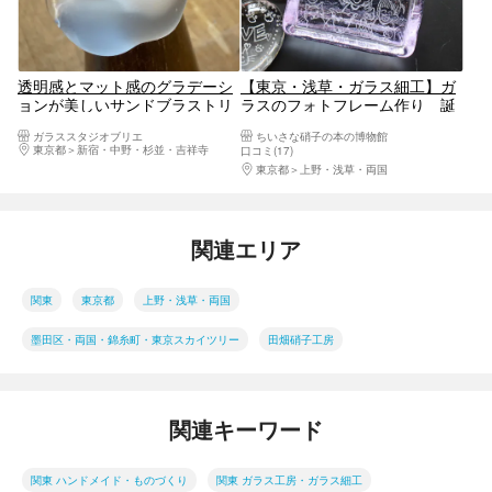
透明感とマット感のグラデーシ
【東京・浅草・ガラス細工】ガ
ョンが美しいサンドブラストリ
ラスのフォトフレーム作り 誕
ング体験
生日・結婚・出産祝いなどの記
ガラススタジオブリエ
ちいさな硝子の本の博物館
念品やギフトに！好きな文字や
東京都
新宿・中野・杉並・吉祥寺
口コミ(17)
模様を彫れます
東京都
上野・浅草・両国
関連エリア
関東
東京都
上野・浅草・両国
墨田区・両国・錦糸町・東京スカイツリー
田畑硝子工房
関連キーワード
関東 ハンドメイド・ものづくり
関東 ガラス工房・ガラス細工