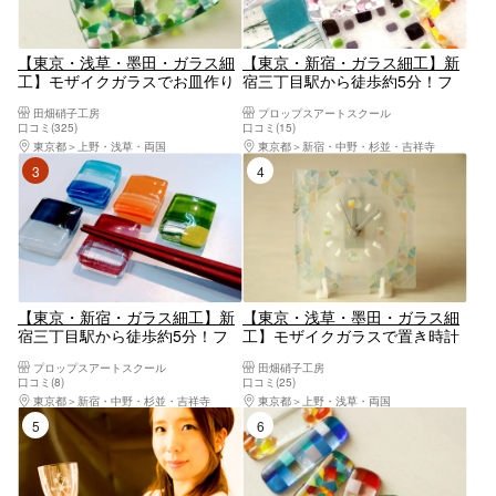
【東京・浅草・墨田・ガラス細
【東京・新宿・ガラス細工】新
工】モザイクガラスでお皿作り
宿三丁目駅から徒歩約5分！フ
（1.5時間）
ュージング・小皿作り おひと
田畑硝子工房
プロップスアートスクール
り様・カップルのご参加OK！！
口コミ(325)
口コミ(15)
女性に人気
東京都
上野・浅草・両国
東京都
新宿・中野・杉並・吉祥寺
3位
4位
【東京・新宿・ガラス細工】新
【東京・浅草・墨田・ガラス細
宿三丁目駅から徒歩約5分！フ
工】モザイクガラスで置き時計
ュージング・はし置き作り（2
作り（1.5時間）
プロップスアートスクール
田畑硝子工房
個） おひとり様・カップルの
口コミ(8)
口コミ(25)
ご参加OK！！女性に人気
東京都
新宿・中野・杉並・吉祥寺
東京都
上野・浅草・両国
5位
6位