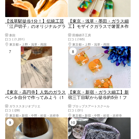
【浅草駅徒歩1分！】伝統工芸
【東京・浅草・墨田・ガラス細
「江戸切子」のオリジナルグラ
工】モザイクガラスで箸置き作
ス作り体験＜東京観光の思い出
り（45分）
創吉
田畑硝子工房
に＞（約1～1.5時間）
口コミ(1,201)
口コミ(165)
東京都
上野・浅草・両国
東京都
上野・浅草・両国
7位
8位
【東京・高円寺】人気のガラス
【東京・新宿・ガラス細工】新
ペンを自分で作ってみよう（1
宿三丁目駅から徒歩約5分！フ
時間・当日持ち帰り可）
ュージング・アクセサリー作り
ガラススタジオブリエ
プロップスアートスクール
（ペンダント・ピアスなど・2
口コミ(28)
口コミ(31)
個） おひとり様・カップルの
東京都
新宿・中野・杉並・吉祥寺
東京都
新宿・中野・杉並・吉祥寺
ご参加OK！！女性に人気
9位
10位