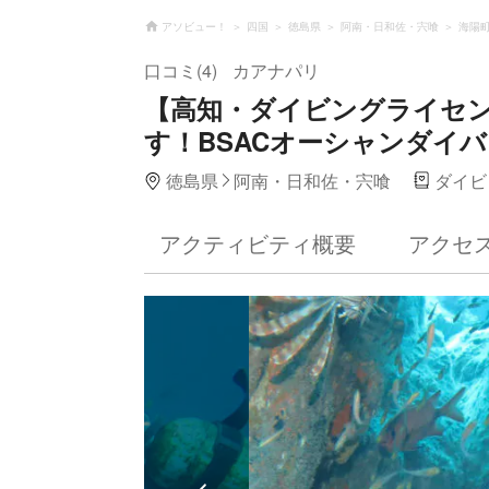
アソビュー！
四国
徳島県
阿南・日和佐・宍喰
海陽
口コミ(4)
カアナパリ
【高知・ダイビングライセ
す！BSACオーシャンダイバ
徳島県
阿南・日和佐・宍喰
ダイビ
アクティビティ概要
アクセ