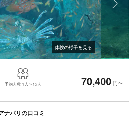
体験の様子を見る
70,400
円
〜
予約人数
1人〜15人
アナパリの口コミ