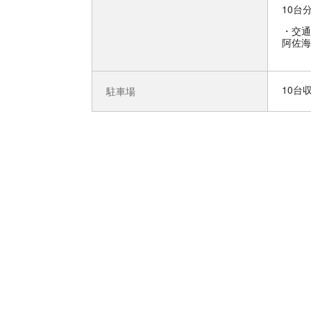
10台
交通
阿佐海
10台
駐車場