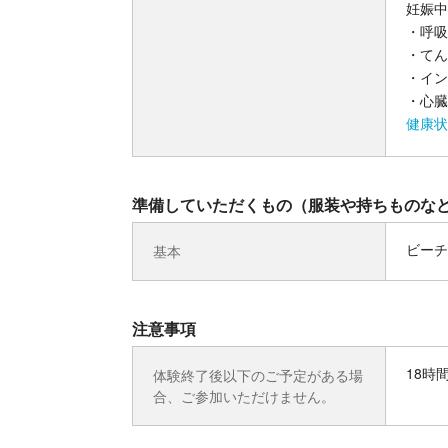
妊娠中
・呼吸
・てん
・イン
・心臓
健康状
準備していただくもの（服装や持ちものな
ビーチ
基本
注意事項
18時
体験終了後以下のご予定がある場
合、ご参加いただけません。