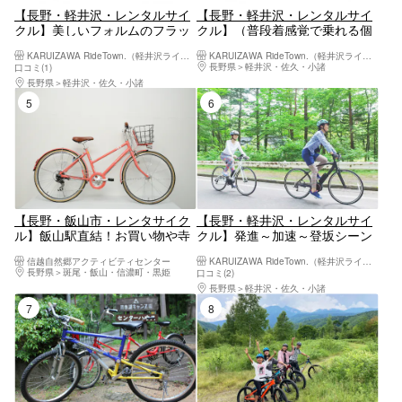
【長野・軽井沢・レンタルサイ
【長野・軽井沢・レンタルサイ
クル】美しいフォルムのフラッ
クル】（普段着感覚で乗れる個
トバーロード（LGS-RSR5）
性的なレクリエーションバイク
KARUIZAWA RideTown.（軽井沢ライドタウン）
KARUIZAWA RideTown.（軽井沢ライドタウン）
LGS-SK1）
長野県
軽井沢・佐久・小諸
口コミ(1)
長野県
軽井沢・佐久・小諸
5位
6位
【長野・飯山市・レンタサイク
【長野・軽井沢・レンタルサイ
ル】飯山駅直結！お買い物や寺
クル】発進～加速～登坂シーン
巡りに便利な街乗りシティサイ
で電動アシストの 魅力を発揮し
信越自然郷アクティビティセンター
KARUIZAWA RideTown.（軽井沢ライドタウン）
クル
た本格クロスバイク（YPJ-C）
長野県
斑尾・飯山・信濃町・黒姫
口コミ(2)
長野県
軽井沢・佐久・小諸
7位
8位