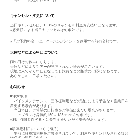
キャンセル・変更について
当日キャンセルは、100%のキャンセル料金お支払いとなります。
※悪天候による当日キャンセルは対象外です。
※「ご予約料金」は、クーポン/ポイントを適用する前の金額です。
天候などによる中止について
雨の日はお休みになります。
天候などによりツアーが開催されない場合がございます。
現地に来てから中止となっても旅費などの賠償には応じかねます。
あらかじめご了承ください。
お知らせ
■注意事項
・バイクメンテナンス、団体様利用などの理由により予告なく営業日を
変更する場合があります。
・当日では、ご希望の自転車をご準備出来ない場合があります。
・このプランは身長約150～185cmの方対象です。
※利用時間を過ぎると延長料金をいただく場合があります。
■駐車場利用について（補足）
・事前に駐車場利用をご希望されていて、利用をキャンセルされる場合
は必ずご連絡ください。