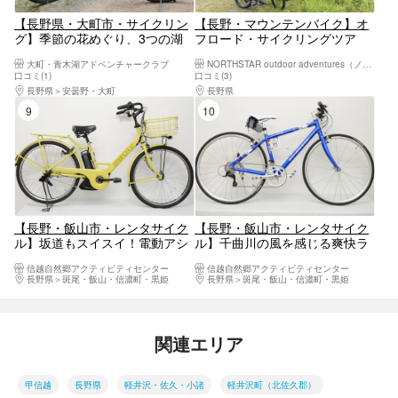
【長野県・大町市・サイクリン
【長野・マウンテンバイク】オ
グ】季節の花めぐり、3つの湖
フロード・サイクリングツア
を一周！映画・アニメの舞台を
ー！緑と太陽を感じながら、乗
大町・青木湖アドベンチャークラブ
NORTHSTAR outdoor adventures（ノーススターアウトドアアドベンチャー）
走ろう（レンタサイクル）
鞍高原へ
口コミ(1)
口コミ(3)
長野県
安曇野・大町
長野県
松本市（松本駅周辺・浅間・美ヶ原・
9位
10位
【長野・飯山市・レンタサイク
【長野・飯山市・レンタサイク
ル】坂道もスイスイ！電動アシ
ル】千曲川の風を感じる爽快ラ
スト付き自転車で巡る寺町散策
イド！初心者歓迎のクロスバイ
信越自然郷アクティビティセンター
信越自然郷アクティビティセンター
ク
長野県
斑尾・飯山・信濃町・黒姫
長野県
斑尾・飯山・信濃町・黒姫
関連エリア
甲信越
長野県
軽井沢・佐久・小諸
軽井沢町（北佐久郡）