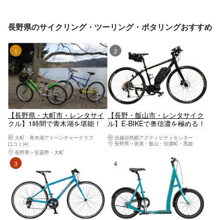
長野県のサイクリング・ツーリング・ポタリングおすすめ
1位
2位
【長野県・大町市・レンタサイ
【長野・飯山市・レンタサイク
クル】1時間で青木湖を堪能！
ル】E-BIKEで奥信濃を極める！
気軽に楽しめるサイクリングプ
長距離＆坂道も余裕の電動クロ
大町・青木湖アドベンチャークラブ
信越自然郷アクティビティセンター
ラン
スバイク
長野県
斑尾・飯山・信濃町・黒姫
口コミ(4)
長野県
安曇野・大町
3位
4位