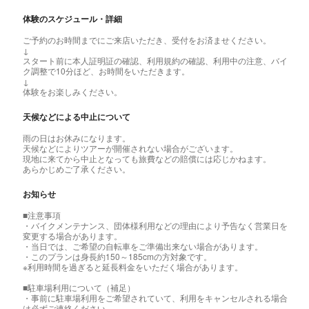
体験のスケジュール・詳細
ご予約のお時間までにご来店いただき、受付をお済ませください。
↓
スタート前に本人証明証の確認、利用規約の確認、利用中の注意、バイ
ク調整で10分ほど、お時間をいただきます。
↓
体験をお楽しみください。
天候などによる中止について
雨の日はお休みになります。
天候などによりツアーが開催されない場合がございます。
現地に来てから中止となっても旅費などの賠償には応じかねます。
あらかじめご了承ください。
お知らせ
■注意事項
・バイクメンテナンス、団体様利用などの理由により予告なく営業日を
変更する場合があります。
・当日では、ご希望の自転車をご準備出来ない場合があります。
・このプランは身長約150～185cmの方対象です。
※利用時間を過ぎると延長料金をいただく場合があります。
■駐車場利用について（補足）
・事前に駐車場利用をご希望されていて、利用をキャンセルされる場合
は必ずご連絡ください。