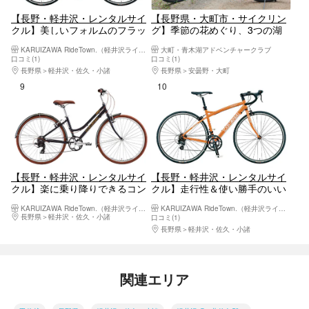
【長野・軽井沢・レンタルサイ
【長野県・大町市・サイクリン
クル】美しいフォルムのフラッ
グ】季節の花めぐり、3つの湖
トバーロード（LGS-RSR5）
を一周！映画・アニメの舞台を
KARUIZAWA RideTown.（軽井沢ライドタウン）
大町・青木湖アドベンチャークラブ
走ろう（レンタサイクル）
口コミ(1)
口コミ(1)
長野県
軽井沢・佐久・小諸
長野県
安曇野・大町
9位
10位
【長野・軽井沢・レンタルサイ
【長野・軽井沢・レンタルサイ
クル】楽に乗り降りできるコン
クル】走行性＆使い勝手のいい
フォートクロスバイク
街乗りロードバイク（LGS-
KARUIZAWA RideTown.（軽井沢ライドタウン）
KARUIZAWA RideTown.（軽井沢ライドタウン）
（CITYROAM8.0）
CR07）
長野県
軽井沢・佐久・小諸
口コミ(1)
長野県
軽井沢・佐久・小諸
関連エリア