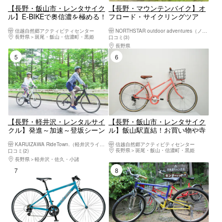
【長野・飯山市・レンタサイク
【長野・マウンテンバイク】オ
ル】E-BIKEで奥信濃を極める！
フロード・サイクリングツア
長距離＆坂道も余裕の電動クロ
ー！緑と太陽を感じながら、乗
信越自然郷アクティビティセンター
NORTHSTAR outdoor adventures（ノーススターアウトドアアドベンチャー）
スバイク
鞍高原へ
長野県
斑尾・飯山・信濃町・黒姫
口コミ(3)
長野県
松本市（松本駅周辺・浅間・美ヶ原・
5位
6位
【長野・軽井沢・レンタルサイ
【長野・飯山市・レンタサイク
クル】発進～加速～登坂シーン
ル】飯山駅直結！お買い物や寺
で電動アシストの 魅力を発揮し
巡りに便利な街乗りシティサイ
KARUIZAWA RideTown.（軽井沢ライドタウン）
信越自然郷アクティビティセンター
た本格クロスバイク（YPJ-C）
クル
長野県
斑尾・飯山・信濃町・黒姫
口コミ(2)
長野県
軽井沢・佐久・小諸
7位
8位