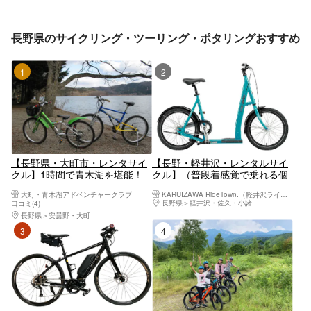
長野県のサイクリング・ツーリング・ポタリングおすすめ
1位
2位
【長野県・大町市・レンタサイ
【長野・軽井沢・レンタルサイ
クル】1時間で青木湖を堪能！
クル】（普段着感覚で乗れる個
気軽に楽しめるサイクリングプ
性的なレクリエーションバイク
大町・青木湖アドベンチャークラブ
KARUIZAWA RideTown.（軽井沢ライドタウン）
ラン
LGS-SK1）
長野県
軽井沢・佐久・小諸
口コミ(4)
長野県
安曇野・大町
3位
4位