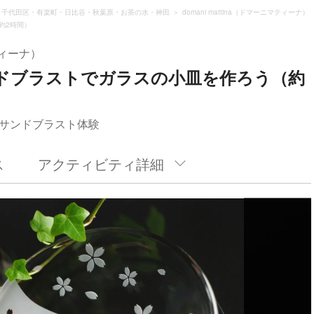
千代田区・有楽町・日比谷・秋葉原・お茶の水・神田
domani mattina（ドマーニマティーナ）
約2時間）
マティーナ）
ドブラストでガラスの小皿を作ろう（約
サンドブラスト体験
ス
アクティビティ詳細