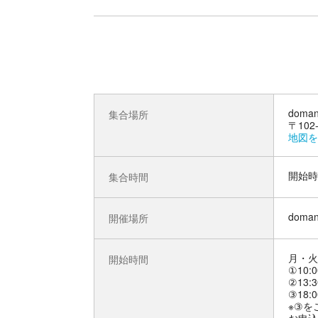
doma
集合場所
〒10
地図を
開始時
集合時間
doma
開催場所
月・火
開始時間
①10:0
②13:3
③18:0
※③を