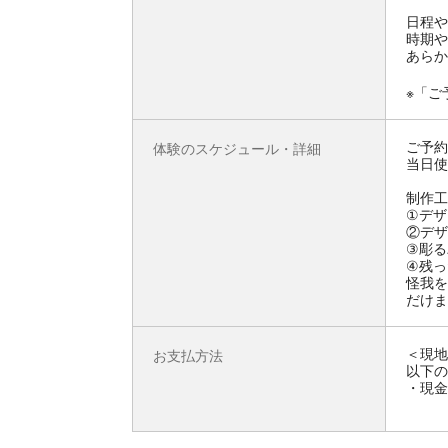
日程や
時期や
あらか
※「ご
ご予約
体験のスケジュール・詳細
当日使
制作工
①デザ
②デザ
③彫る
④残っ
怪我を
だけま
＜現地
お支払方法
以下の
・現金