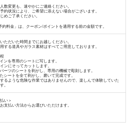
人数変更も、速やかにご連絡ください。
予約状況により、ご希望に添えない場合がございます。
じめご了承ください。
予約料金」は、クーポン/ポイントを適用する前の金額です。
いただいた時間までにお越しください。
用する道具やガラス素材はすべてご用意しております。
程
インを専用のシートに写します。
インにそってカットします。
パーツのシートを剥がし、専用の機械で彫刻します。
たシートを全て剥がし、磨いて完成です。
するような危険な作業ではありませんので、楽しんで体験していた
す。
払い＞
お支払い方法からお選びいただけます。