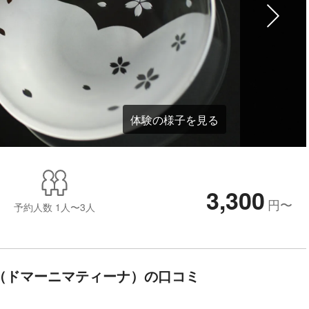
体験の様子を見る
3,300
円
〜
予約人数
1人〜3人
tina（ドマーニマティーナ）の口コミ