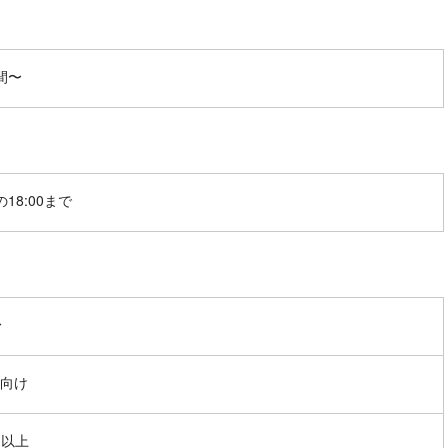
間〜
18:00まで
〜
向け
m以上