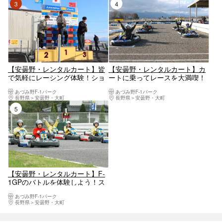
3位
4位
【安曇野・レンタルカート】皆
【安曇野・レンタルカート】カ
で気軽にレーシング体験！ショ
ートに乗ってレースを大満喫！
ートGPプラン
プレミアムGPプラン
あづみ野F-1パーク
あづみ野F-1パーク
長野県
安曇野・大町
長野県
安曇野・大町
5位
【安曇野・レンタルカート】F-
1GPのバトルを体験しよう！ス
タンダードGPプラン
あづみ野F-1パーク
長野県
安曇野・大町