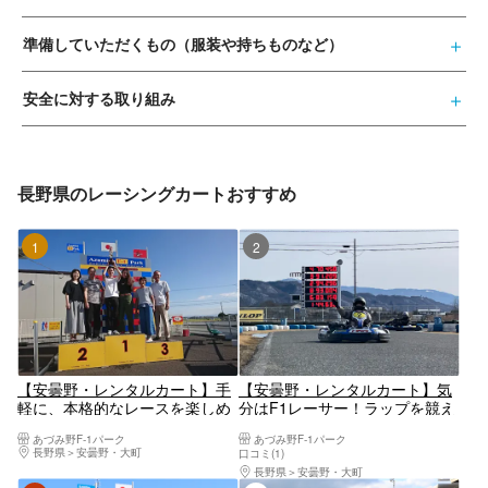
準備していただくもの（服装や持ちものなど）
安全に対する取り組み
長野県のレーシングカートおすすめ
1位
2位
【安曇野・レンタルカート】手
【安曇野・レンタルカート】気
軽に、本格的なレースを楽しめ
分はF1レーサー！ラップを競え
る！いきなりGPプラン
る4ラウンドコース
あづみ野F-1パーク
あづみ野F-1パーク
長野県
安曇野・大町
口コミ(1)
長野県
安曇野・大町