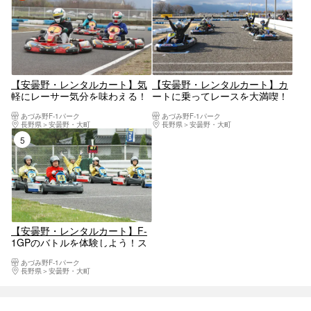
【安曇野・レンタルカート】気
【安曇野・レンタルカート】カ
軽にレーサー気分を味わえる！
ートに乗ってレースを大満喫！
1ラウンドコース
プレミアムGPプラン
あづみ野F-1パーク
あづみ野F-1パーク
長野県
安曇野・大町
長野県
安曇野・大町
5位
【安曇野・レンタルカート】F-
1GPのバトルを体験しよう！ス
タンダードGPプラン
あづみ野F-1パーク
長野県
安曇野・大町