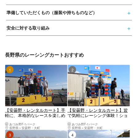
準備していただくもの（服装や持ちものなど）
安全に対する取り組み
長野県のレーシングカートおすすめ
1位
2位
【安曇野・レンタルカート】手
【安曇野・レンタルカート】皆
軽に、本格的なレースを楽しめ
で気軽にレーシング体験！ショ
る！いきなりGPプラン
ートGPプラン
あづみ野F-1パーク
あづみ野F-1パーク
長野県
安曇野・大町
長野県
安曇野・大町
3位
4位