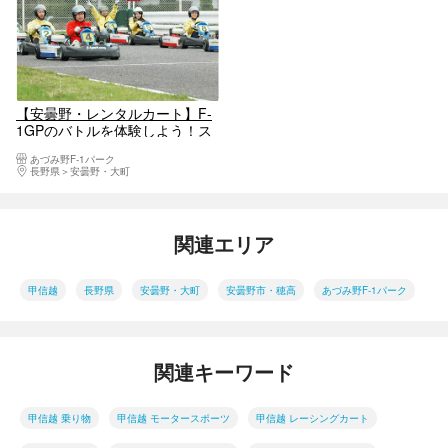
【安曇野・レンタルカート】F-
1GPのバトルを体験しよう！ス
タンダードGPプラン
あづみ野F-1パーク
長野県
安曇野・大町
関連エリア
甲信越
長野県
安曇野・大町
安曇野市・穂高
あづみ野F-1パーク
関連キーワード
甲信越 乗り物
甲信越 モータースポーツ
甲信越 レーシングカート