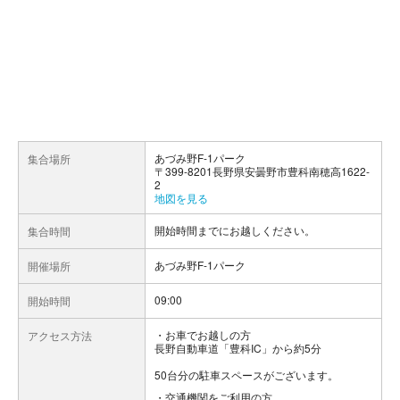
あづみ野F-1パーク
集合場所
〒399-8201長野県安曇野市豊科南穂高1622-
2
地図を見る
開始時間までにお越しください。
集合時間
あづみ野F-1パーク
開催場所
09:00
開始時間
お車でお越しの方
アクセス方法
長野自動車道「豊科IC」から約5分
50台分の駐車スペースがございます。
交通機関をご利用の方