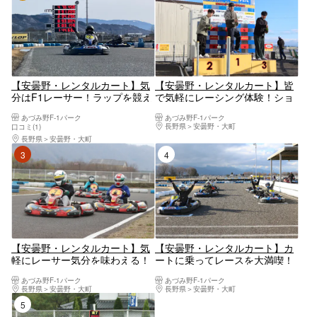
【安曇野・レンタルカート】気
【安曇野・レンタルカート】皆
分はF1レーサー！ラップを競え
で気軽にレーシング体験！ショ
る4ラウンドコース
ートGPプラン
あづみ野F-1パーク
あづみ野F-1パーク
長野県
安曇野・大町
口コミ(1)
長野県
安曇野・大町
3位
4位
【安曇野・レンタルカート】気
【安曇野・レンタルカート】カ
軽にレーサー気分を味わえる！
ートに乗ってレースを大満喫！
1ラウンドコース
プレミアムGPプラン
あづみ野F-1パーク
あづみ野F-1パーク
長野県
安曇野・大町
長野県
安曇野・大町
5位