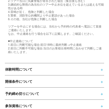
2.ツアー当日に気象警報が発令された場合（集合後も含む）
3.継続的な降雨の為当社のツアー中止水位を超えているまたは超える可能
性がある時
4.雷鳴が近く、危険と判断した場合
5.警察、消防等公的機関より中止要請があった場合
6.その他、当社が危険と判断した場合
ツアーを中止にする場合には、当社から予約時の代表者へ電話にて直接
ご連絡いたします。
なお、中止連絡を行う場合を以下に記載します。ご確認ください。
■中止連絡について
1.前日に判断可能な場合:前日18時に最終判断→中止連絡
2.前日に判断不可能な場合:当日のお客様出発時間に合わせて判断しご連
絡いたします。
体験時間について
開催条件について
予約締め切りについて
参加資格について