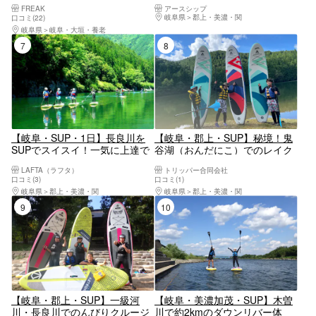
FREAK
アースシップ
岐阜県
郡上・美濃・関
口コミ(22)
岐阜県
岐阜・大垣・養老
7位
8位
【岐阜・SUP・1日】長良川を
【岐阜・郡上・SUP】秘境！鬼
SUPでスイスイ！一気に上達で
谷湖（おんだにこ）でのレイク
きる体験コース
SUPクルージング！ワンちゃん
LAFTA（ラフタ）
トリッパー合同会社
も参加OK！（写真つき）
口コミ(3)
口コミ(1)
岐阜県
郡上・美濃・関
岐阜県
郡上・美濃・関
9位
10位
【岐阜・郡上・SUP】一級河
【岐阜・美濃加茂・SUP】木曽
川・長良川でのんびりクルージ
川で約2kmのダウンリバー体