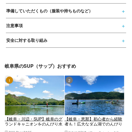
準備していただくもの（服装や持ちものなど）
注意事項
安全に対する取り組み
岐阜県のSUP（サップ）おすすめ
1位
2位
【岐阜・川辺・SUP】岐阜のグ
【岐阜・恵那】初心者から経験
ランドキャニオンをのんびり水
者も！広大なダム湖でのんびり
上散歩♪飛騨川SUP体験ツアー
カヤック・SUP体験！