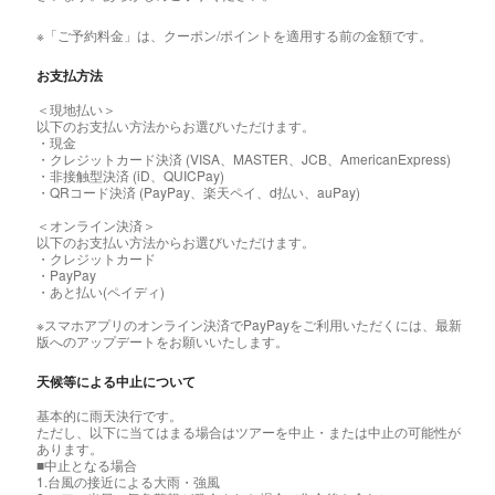
※「ご予約料金」は、クーポン/ポイントを適用する前の金額です。
お支払方法
＜現地払い＞
以下のお支払い方法からお選びいただけます。
・現金
・クレジットカード決済 (VISA、MASTER、JCB、AmericanExpress)
・非接触型決済 (iD、QUICPay)
・QRコード決済 (PayPay、楽天ペイ、d払い、auPay)
＜オンライン決済＞
以下のお支払い方法からお選びいただけます。
・クレジットカード
・PayPay
・あと払い(ペイディ)
※スマホアプリのオンライン決済でPayPayをご利用いただくには、最新
版へのアップデートをお願いいたします。
天候等による中止について
基本的に雨天決行です。
ただし、以下に当てはまる場合はツアーを中止・または中止の可能性が
あります。
■中止となる場合
1.台風の接近による大雨・強風