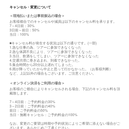
キャンセル・変更について
＜現地払いまたは事前振込の場合＞
お客様都合でのキャンセルや減員は以下のキャンセル料を承ります。
7～4日前：30%
3日前～前日：50%
当日：100%
■キャンセル料が発生する状況は以下の通りです。(一部)
1.急な仕事の為、ツアーに参加できなくなった
2.急な体調不良により、ツアーに参加できなくなった
3.当日、飲酒をしてしまい、ツアーに参加できなくなった
4.交通渋滞に巻き込まれ、到着できなかった。
5.集合時間から20分以上遅れてしまった。
6.雨が降っていたから中止と思って行かなかった。（お客様判断）
など、上記以外の場合もございます。ご注意ください。
＜オンライン決済をご利用の場合＞
お客様のご都合によりキャンセルされる場合、下記のキャンセル料を頂
戴致します。
7～4日前：ご予約料金の30%
3～2日前：ご予約料金の40%
前日：ご予約料金の50%
当日・無断キャンセル：ご予約料金の100%
なお、変更のご要望は時期や予約状況によりご希望に添えない場合がご
ざいます。あらかじめご了承ください。