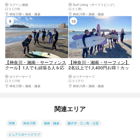
せ！プライベートレッスン（貸
ンスクールプラス1h Free time
ラグーン湘南
Surf Living（サーフリビング）
切・団体割引有り）
Surf＜1時間フリータイムつき＞
口コミ(19)
口コミ(9)
神奈川県
湘南・鎌倉
神奈川県
湘南・鎌倉
9位
10位
【神奈川・湘南・サーフィンス
【神奈川・湘南・サーフィン】
クール】1人でも頑張る人を応
2名以上で1人400円お得！カッ
援！サーフィンレッスンプラン
プルや友達同士での参加がおす
ホリデーサーフ
ホリデーサーフ
すめ☆割引価格で充実サーフィ
口コミ(19)
口コミ(11)
ンレッスン！
神奈川県
湘南・鎌倉
神奈川県
湘南・鎌倉
関連エリア
関東
神奈川県
湘南・鎌倉
藤沢市・江ノ島・辻堂
ピュアスポーツクラブ