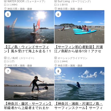
WATER DOOR（ウォータードア）
Surf Living（サーフリビング）
初心者1回スクール！波乗りを
大人・親子大歓迎！！ 湘南の
口コミ(484)
口コミ(610)
体験してみよう
海を満喫！！ 楽しいサーフィ
神奈川県
湘南・鎌倉
神奈川県
湘南・鎌倉
ンスクール！！
5位
6位
【江ノ島・ウィンドサーフィ
【サーフィン初心者歓迎】片瀬
ン】風を受けて海上を走る！1
江ノ島駅から徒歩1分！アクセ
名様から大歓迎、手ぶらでウイ
ス便利なスクールで、サーフィ
江ノ島3E（スリーイー）
オーシャングライドマリン
ンドサーフィン体験コース
ン体験！
口コミ(7)
口コミ(444)
神奈川県
湘南・鎌倉
神奈川県
湘南・鎌倉
7位
8位
【神奈川・藤沢・サーフィン】
【神奈川・湘南・片瀬江ノ島・
初級者から上級者までおまか
サーフィンスクール】サーフィ