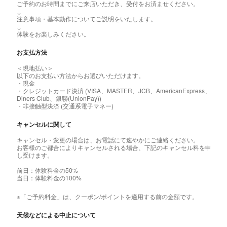
ご予約のお時間までにご来店いただき、受付をお済ませください。
↓
注意事項・基本動作についてご説明をいたします。
↓
体験をお楽しみください。
お支払方法
＜現地払い＞
以下のお支払い方法からお選びいただけます。
・現金
・クレジットカード決済 (VISA、MASTER、JCB、AmericanExpress、
Diners Club、銀聯(UnionPay))
・非接触型決済 (交通系電子マネー)
キャンセルに関して
キャンセル・変更の場合は、お電話にて速やかにご連絡ください。
お客様のご都合によりキャンセルされる場合、下記のキャンセル料を申
し受けます。
前日：体験料金の50%
当日：体験料金の100%
※「ご予約料金」は、クーポン/ポイントを適用する前の金額です。
天候などによる中止について