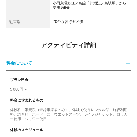
小田急電鉄江ノ島線「片瀬江ノ島駅駅」から
徒歩約6分
70台収容 予約不要
駐車場
アクティビティ詳細
料金について
プラン料金
5,000円〜
料金に含まれるもの
体験料、消費税（登録事業者のみ）、体験で使うレンタル品、施設利用
料、講習料、ボード一式、ウエットスーツ、ライフジャケット、ロッカ
ー使用、シャワー使用
体験のスケジュール