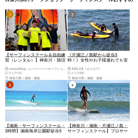
1位
2位
【サーフィンスクール＆自由練
《片瀬江ノ島駅から徒歩3
習（レンタル）】神奈川・鵠沼
秒！》女性やお子様連れでも安
海岸（2時間～7時間）
心！プロ講師が教えるサーフィ
cccsurfshop（シーシーシーサーフショップ）
KAILOA（カイロア）
ン体験！（2時間～2時間半）＜
口コミ(113)
口コミ(109)
神奈川・湘南・藤沢＞
神奈川県
湘南・鎌倉
神奈川県
湘南・鎌倉
3位
4位
【湘南・サーフィンスクール・
【神奈川・湘南・片瀬江ノ島・
3時間】湘南海岸公園駅徒歩5
サーフィンスクール】プロサー
秒！駅近店舗でアクセス便利！
フクラブ 未経験者・初心者・