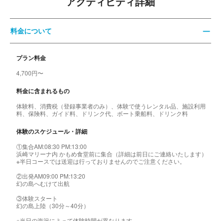
アクティビティ詳細
料金について
プラン料金
4,700円〜
料金に含まれるもの
体験料、消費税（登録事業者のみ）、体験で使うレンタル品、施設利用
料、保険料、ガイド料、ドリンク代、ボート乗船料、ドリンク料
体験のスケジュール・詳細
①集合AM:08:30 PM:13:00
浜崎マリーナ内 かもめ食堂前に集合（詳細は前日にご連絡いたします）
※半日コースでは送迎は行っておりませんのでご注意ください。
②出発AM09:00 PM:13:20
幻の島へむけて出航
③体験スタート
幻の島上陸（30分～40分）
※当日の海況によって体験時間が異なります