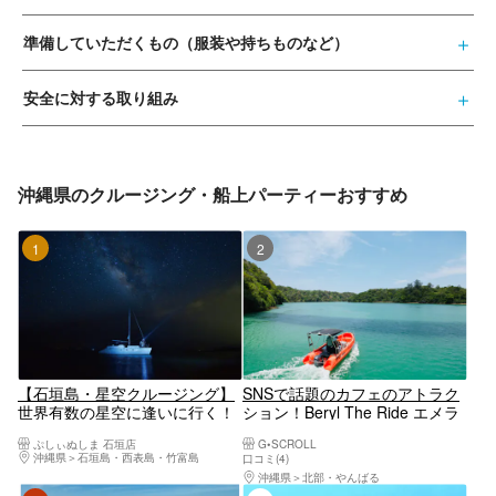
準備していただくもの（服装や持ちものなど）
安全に対する取り組み
沖縄県のクルージング・船上パーティーおすすめ
1位
2位
【石垣島・星空クルージング】
SNSで話題のカフェのアトラク
世界有数の星空に逢いに行く！
ション！Beryl The Ride エメラ
三線を聴きながら海から見上げ
ルドの絶景、ワルミ海峡を満喫
ぷしぃぬしま 石垣店
G•SCROLL
る満天の星空＜星空ガイド・三
しよう！！ 【沖縄・古宇利島・
沖縄県
石垣島・西表島・竹富島
口コミ(4)
線生ライブ付／1ドリンク付／
羽地内海・クルージング】
沖縄県
北部・やんばる
市街地送迎無料＞