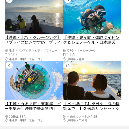
【沖縄・北谷・クルージング】
【沖縄・慶良間・体験ダイビン
サプライズにおすすめ！プライ
グ＆シュノーケル・日本語必
ベートサンセットクルーズ
須】ウォータースライダー付き
沖縄マリンアクティビティ「ファニーパル」
OPG（オーピージー）
の大型クルーザーで行く慶良間
口コミ(1)
口コミ(3)
海域ツアー！透明度抜群の海で
沖縄県
中部（北谷・コザ）
沖縄県
那覇
ぜいたくなひと時を過ごそう！
9位
10位
【中城・うるま市・東海岸・ビ
【水平線に沈む夕日を、海の特
ーチ集合】沖縄で贅沢貸切1
等席で。】久米島サンセットク
日！ボートチャーターでアイラ
ルージング
CORAL SEA
久米島ツアーSUNRISE
ンドホッピング満喫プラン♪新
沖縄県
中部（北谷・コザ）
沖縄県
久米島
規OPEN記念実地中！