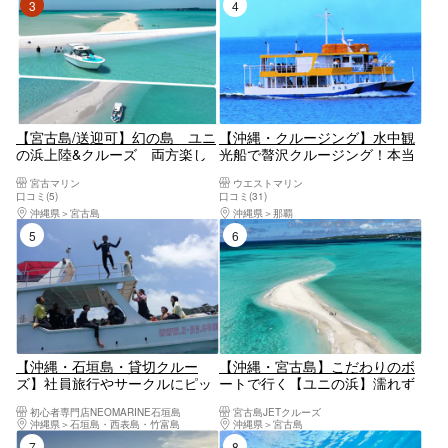
3位
4位
【宮古島/送迎可】幻の島 ユニ
【沖縄・クルージング】水中観
の浜上陸&クルーズ 両方楽し
光船で贅沢クルージング！本当
めるツアー1.5h 上級ボートで優
に海の中にいるみたい！
宮古マリン
ウエストマリン
雅にリゾート気分◎個トイレ、
口コミ(5)
口コミ(31)
冷房完備！お子様割有り 送迎
沖縄県
宮古島
沖縄県
那覇
車までも豪華！
5位
6位
【沖縄・石垣島・貸切クルー
【沖縄・宮古島】こだわりのボ
ズ】社員旅行やサークルにピッ
ートで行く【ユニの浜】濡れず
タリ！豪華なクルーザーをチャ
に上陸可能！マリーナ発着で伊
初心者専門店NEOMARINE石垣島
宮古島JETクルーズ
ーターして石垣島の海を満喫し
良部大橋をくぐるプチクルージ
沖縄県
石垣島・西表島・竹富島
沖縄県
宮古島
よう！
ング【ドローン撮影無料】
7位
8位