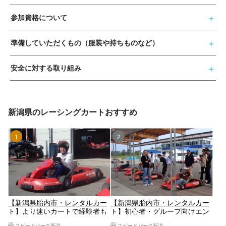
参加資格について
準備していただくもの（服装や持ちものなど）
安全に対する取り組み
新潟県のレーシングカートおすすめ
1位
2位
【新潟県胎内市・レンタルカー
【新潟県胎内市・レンタルカー
ト】より速いカートで経験者も
ト】初心者・グループ向けエン
満足！プロプラン（手ぶらで体
ジョイプラン（1時間・5台ま
スピードパーク新潟
スピードパーク新潟