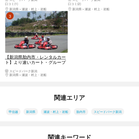
験可）
で）
口コミ(1)
口コミ(2)
新潟県
瀬波・村上・岩船
新潟県
瀬波・村上・岩船
3位
【新潟県胎内市・レンタルカー
ト】より速いカート・グループ
向けプロプラン（1時間・5台ま
スピードパーク新潟
で）
新潟県
瀬波・村上・岩船
関連エリア
甲信越
新潟県
瀬波・村上・岩船
胎内市
スピードパーク新潟
関連キーワード