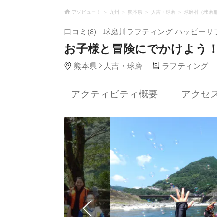
アソビュー！
九州
熊本県
人吉・球磨
球磨村（球磨
口コミ(8)
球磨川ラフティング ハッピーサ
お子様と冒険にでかけよう
熊本県
人吉・球磨
ラフティング
アクティビティ概要
アクセ