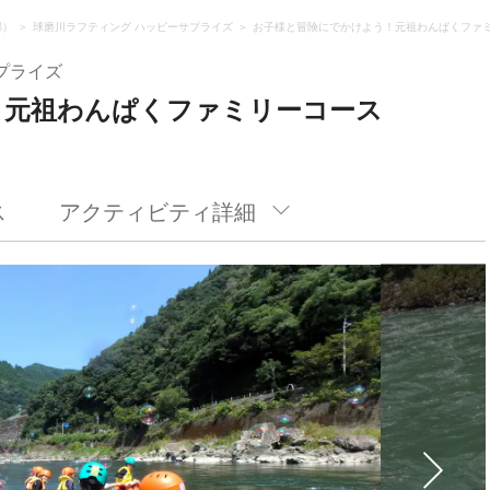
郡）
球磨川ラフティング ハッピーサプライズ
お子様と冒険にでかけよう！元祖わんぱくファ
プライズ
！元祖わんぱくファミリーコース
ス
アクティビティ詳細