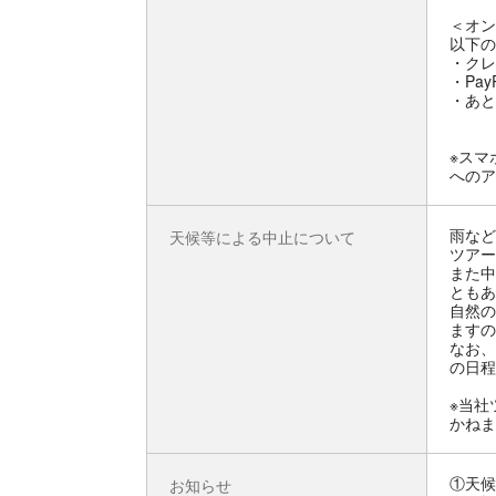
＜オン
以下の
・クレ
・Pay
・あと
※スマ
へのア
雨など
天候等による中止について
ツアー
また中
ともあ
自然の
ますの
なお、
の日程
※当社
かねま
①天候
お知らせ