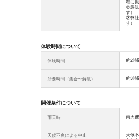
程に振
②最低
す）
③弊社
す）
体験時間について
約2時
体験時間
約3時
所要時間（集合〜解散）
開催条件について
雨天催
雨天時
天候不
天候不良による中止