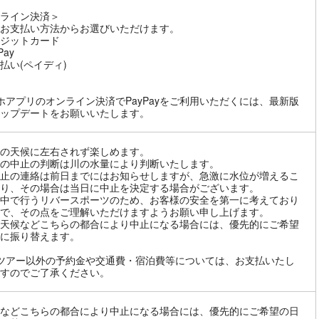
ライン決済＞
お支払い方法からお選びいただけます。
ジットカード
Pay
払い(ペイディ)
ホアプリのオンライン決済でPayPayをご利用いただくには、最新版
ップデートをお願いいたします。
の天候に左右されず楽しめます。
の中止の判断は川の水量により判断いたします。
止の連絡は前日までにはお知らせしますが、急激に水位が増えるこ
り、その場合は当日に中止を決定する場合がございます。
中で行うリバースポーツのため、お客様の安全を第一に考えており
で、その点をご理解いただけますようお願い申し上げます。
天候などこちらの都合により中止になる場合には、優先的にご希望
に振り替えます。
ツアー以外の予約金や交通費・宿泊費等については、お支払いたし
すのでご了承ください。
などこちらの都合により中止になる場合には、優先的にご希望の日