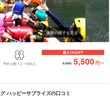
体験の様子を見る
最大15%OFF
5,500
〜
円
6,500
予約人数
1人〜300人
グ ハッピーサプライズの口コミ