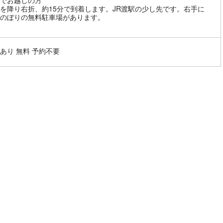
でお越しの方
Cを降り右折、約15分で到着します。JR渡駅の少し先です。右手に
のぼりの無料駐車場があります。
あり 無料 予約不要