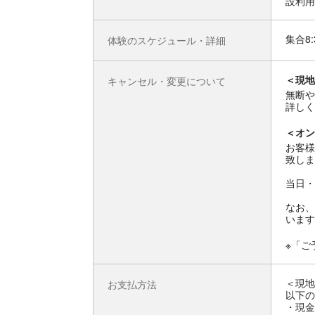
設利用
集合8
体験のスケジュール・詳細
＜現地
キャンセル・変更について
無断や
詳しく
＜オン
お客様
致しま
当日・
なお、
います
※「ご
＜現地
お支払方法
以下の
・現金