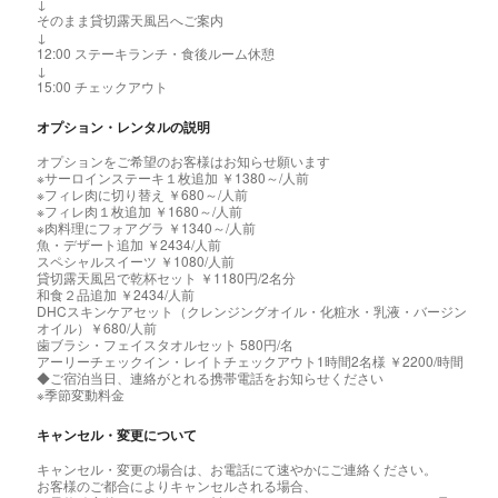
↓
そのまま貸切露天風呂へご案内
↓
12:00 ステーキランチ・食後ルーム休憩
↓
15:00 チェックアウト
オプション・レンタルの説明
オプションをご希望のお客様はお知らせ願います
※サーロインステーキ１枚追加 ￥1380～/人前
※フィレ肉に切り替え ￥680～/人前
※フィレ肉１枚追加 ￥1680～/人前
※肉料理にフォアグラ ￥1340～/人前
魚・デザート追加 ￥2434/人前
スペシャルスイーツ ￥1080/人前
貸切露天風呂で乾杯セット ￥1180円/2名分
和食２品追加 ￥2434/人前
DHCスキンケアセット（クレンジングオイル・化粧水・乳液・バージン
オイル）￥680/人前
歯ブラシ・フェイスタオルセット 580円/名
アーリーチェックイン・レイトチェックアウト1時間2名様 ￥2200/時間
◆ご宿泊当日、連絡がとれる携帯電話をお知らせください
※季節変動料金
キャンセル・変更について
キャンセル・変更の場合は、お電話にて速やかにご連絡ください。
お客様のご都合によりキャンセルされる場合、