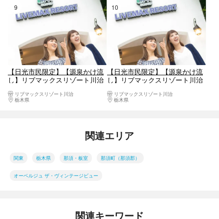
9位
10位
【日光市民限定】【源泉かけ流
【日光市民限定】【源泉かけ流
し】リブマックスリゾート川治
し】リブマックスリゾート川治
チケット
チケット（入館＋フェイスタオ
リブマックスリゾート川治
リブマックスリゾート川治
ル）
栃木県
日光・霧降高原・奥日光・中禅寺湖・今市
栃木県
日光・霧降高原・奥日光・中禅寺湖・
関連エリア
関東
栃木県
那須・板室
那須町（那須郡）
オーベルジュ ザ・ヴィンテージビュー
関連キーワード