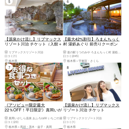
5位
6位
【源泉かけ流し】リブマックス
【最大42%割引】ろまんちっく
リゾート川治 チケット（入館＋
村 湯処あぐり 前売りクーポン
タオルセット付）
（入館＋フェイスタオル）
リブマックスリゾート川治
道の駅うつのみや ろまんちっく村 湯処あぐり
口コミ(1)
口コミ(245)
栃木県
日光・霧降高原・奥日光・中禅寺湖・今市
栃木県
宇都宮・さくら
7位
8位
《アソビュー限定最大
【源泉かけ流し】リブマックス
22％OFF！平日限定》真岡いが
リゾート川治 チケット
しら温泉 おふろcaféいちごの湯
真岡いがしら温泉 おふろcafé いちごの湯
リブマックスリゾート川治
お得な食事付きパッケージプラ
口コミ(23)
口コミ(1)
ン
栃木県
馬頭・茂木・益子・真岡
栃木県
日光・霧降高原・奥日光・中禅寺湖・