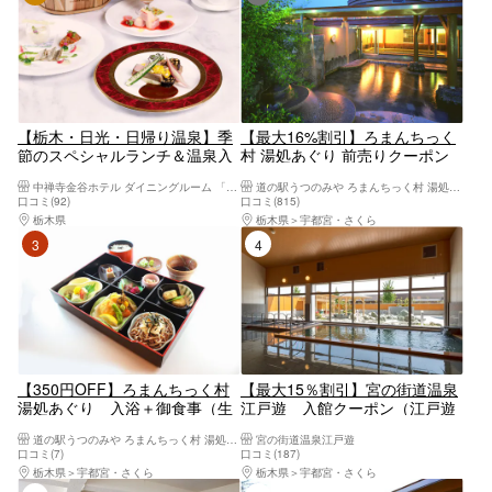
【栃木・日光・日帰り温泉】季
【最大16%割引】ろまんちっく
節のスペシャルランチ＆温泉入
村 湯処あぐり 前売りクーポン
浴付きの贅沢プラン！
（入館料）
中禅寺金谷ホテル ダイニングルーム 「みずなら」
道の駅うつのみや ろまんちっく村 湯処あぐり
口コミ(92)
口コミ(815)
栃木県
日光・霧降高原・奥日光・中禅寺湖・今市
栃木県
宇都宮・さくら
3位
4位
【350円OFF】ろまんちっく村
【最大15％割引】宮の街道温泉
湯処あぐり 入浴＋御食事（生
江戸遊 入館クーポン（江戸遊
ゆば弁当orゆめポーク とんかつ
オリジナルタオル＋レンタルバ
道の駅うつのみや ろまんちっく村 湯処あぐり
宮の街道温泉江戸遊
膳）
スタオル付）
口コミ(7)
口コミ(187)
栃木県
宇都宮・さくら
栃木県
宇都宮・さくら