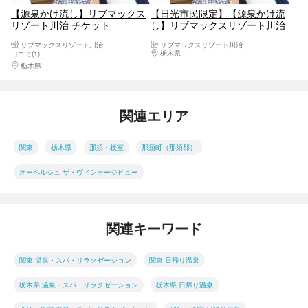
【源泉かけ流し】リブマックス
【日光市民限定】【源泉かけ流
リゾート川治 チケット
し】リブマックスリゾート川治
チケット
リブマックスリゾート川治
リブマックスリゾート川治
栃木県
日光・霧降高原・奥日光・中禅寺湖・
口コミ(1)
栃木県
日光・霧降高原・奥日光・中禅寺湖・今市
関連エリア
関東
栃木県
那須・板室
那須町（那須郡）
オーベルジュ ザ・ヴィンテージビュー
関連キーワード
関東 温泉・スパ・リラクゼーション
関東 日帰り温泉
栃木県 温泉・スパ・リラクゼーション
栃木県 日帰り温泉