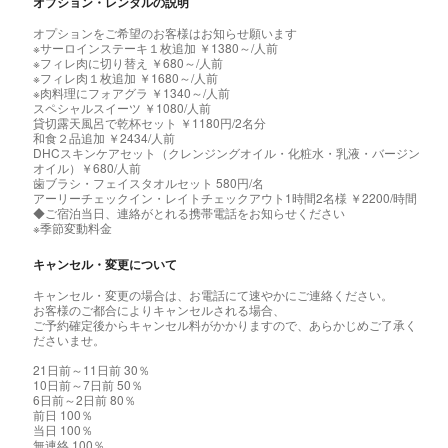
オプション・レンタルの説明
オプションをご希望のお客様はお知らせ願います
※サーロインステーキ１枚追加 ￥1380～/人前
※フィレ肉に切り替え ￥680～/人前
※フィレ肉１枚追加 ￥1680～/人前
※肉料理にフォアグラ ￥1340～/人前
スペシャルスイーツ ￥1080/人前
貸切露天風呂で乾杯セット ￥1180円/2名分
和食２品追加 ￥2434/人前
DHCスキンケアセット（クレンジングオイル・化粧水・乳液・バージン
オイル）￥680/人前
歯ブラシ・フェイスタオルセット 580円/名
アーリーチェックイン・レイトチェックアウト1時間2名様 ￥2200/時間
◆ご宿泊当日、連絡がとれる携帯電話をお知らせください
※季節変動料金
キャンセル・変更について
キャンセル・変更の場合は、お電話にて速やかにご連絡ください。
お客様のご都合によりキャンセルされる場合、
ご予約確定後からキャンセル料がかかりますので、あらかじめご了承く
ださいませ。
21日前～11日前 30％
10日前～7日前 50％
6日前～2日前 80％
前日 100％
当日 100％
無連絡 100％