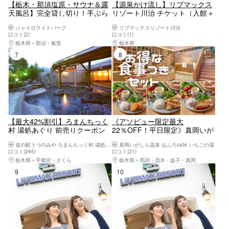
【栃木・那須塩原・サウナ＆露
【源泉かけ流し】リブマックス
天風呂】完全貸し切り！手ぶら
リゾート川治 チケット（入館＋
OK！まるで森の中に浮かぶ感
タオルセット付）
ジャイロライドパーク
リブマックスリゾート川治
覚！日帰りで楽しめる最高なサ
口コミ(2)
口コミ(1)
ウナと露天風呂
栃木県
那須・板室
栃木県
日光・霧降高原・奥日光・中禅寺湖・
7位
8位
【最大42%割引】ろまんちっく
《アソビュー限定最大
村 湯処あぐり 前売りクーポン
22％OFF！平日限定》真岡いが
（入館＋フェイスタオル）
しら温泉 おふろcaféいちごの湯
道の駅うつのみや ろまんちっく村 湯処あぐり
真岡いがしら温泉 おふろcafé いちごの湯
お得な食事付きパッケージプラ
口コミ(245)
口コミ(21)
ン
栃木県
宇都宮・さくら
栃木県
馬頭・茂木・益子・真岡
9位
10位