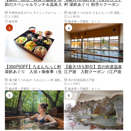
節のスペシャルランチ＆温泉入
村 湯処あぐり 前売りクーポン
浴付きの贅沢プラン！
（入館料）
中禅寺金谷ホテル ダイニングルーム 「みずなら」
道の駅うつのみや ろまんちっく村 湯処あぐり
口コミ(92)
口コミ(815)
栃木県
日光・霧降高原・奥日光・中禅寺湖・今市
栃木県
宇都宮・さくら
3位
4位
【350円OFF】ろまんちっく村
【最大15％割引】宮の街道温泉
湯処あぐり 入浴＋御食事（生
江戸遊 入館クーポン（江戸遊
ゆば弁当orゆめポーク とんかつ
オリジナルタオル＋レンタルバ
道の駅うつのみや ろまんちっく村 湯処あぐり
宮の街道温泉江戸遊
膳）
スタオル付）
口コミ(6)
口コミ(187)
栃木県
宇都宮・さくら
栃木県
宇都宮・さくら
5位
6位