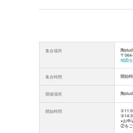
陶stud
集合場所
〒06
地図を
開始時
集合時間
陶stud
開催場所
①11:0
開始時間
②14:3
※お申
②をご