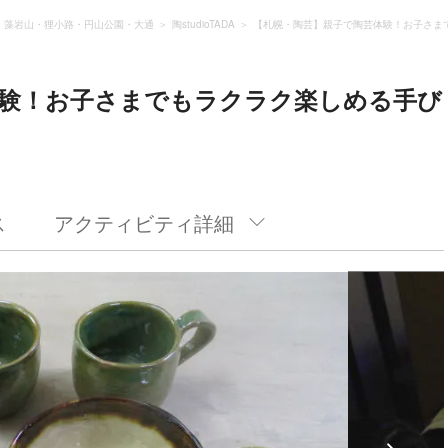
・藻岩山・狸小路・円山公園・大通
陶studioTADA
【札幌・陶芸】親子で陶芸体験！お子さま
体験！お子さまでもラクラク楽しめる手び
ス
アクティビティ詳細