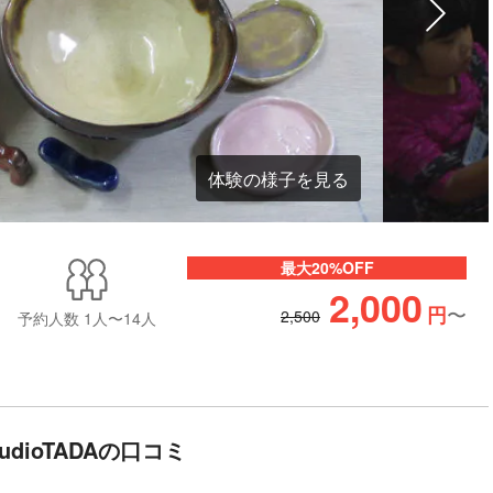
体験の様子を見る
最大20%OFF
2,000
〜
円
2,500
予約人数
1人〜14人
tudioTADAの口コミ