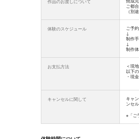
焼成完
作品のお渡しについて
ご都合
（別途
ご予約
体験のスケジュール
↓
制作手
↓
制作体
＜現地
お支払方法
以下の
・現金
キャン
キャンセルに関して
ンセル
※「ご
体験時間について