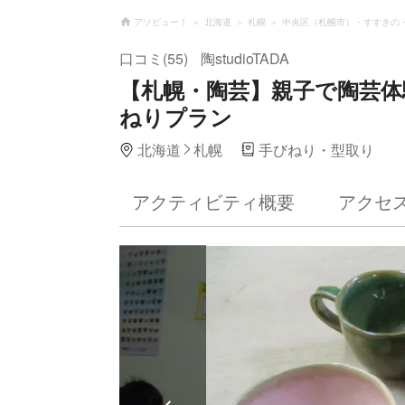
アソビュー！
北海道
札幌
中央区（札幌市）・すすきの
口コミ(55)
陶studioTADA
【札幌・陶芸】親子で陶芸
ねりプラン
北海道
札幌
手びねり・型取り
アクティビティ概要
アクセ