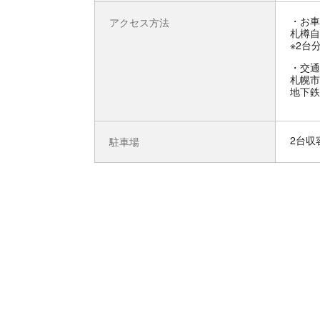
お車
アクセス方法
札樽自
※2台
交通
札幌市
地下鉄
2台収
駐車場