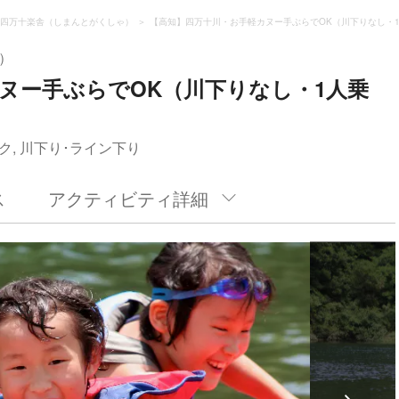
四万十楽舎（しまんとがくしゃ）
【高知】四万十川・お手軽カヌー手ぶらでOK（川下りなし・1
）
ヌー手ぶらでOK（川下りなし・1人乗
ク, 川下り･ライン下り
ス
アクティビティ詳細