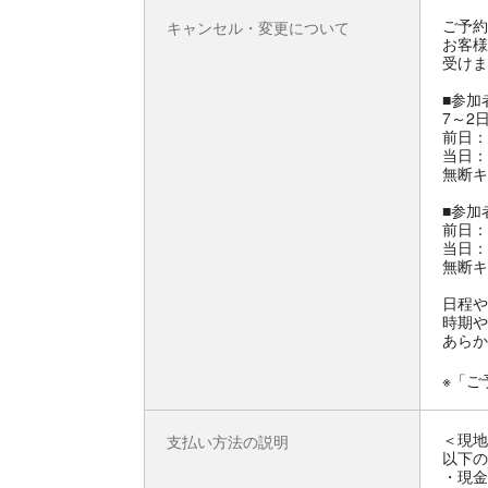
ご予約
キャンセル・変更について
お客様
受けま
■参加
7～2
前日：
当日：
無断キ
■参加
前日：
当日：
無断キ
日程や
時期や
あらか
※「ご
＜現地
支払い方法の説明
以下の
・現金