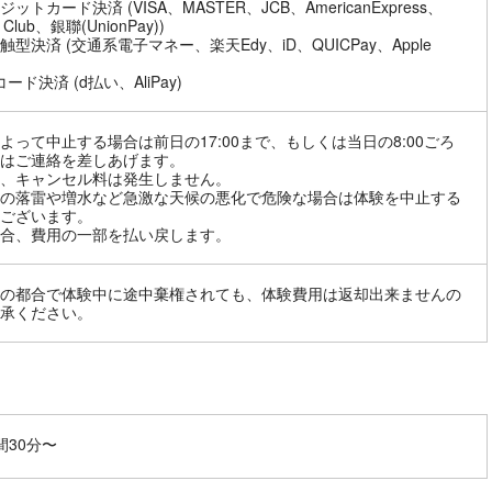
ットカード決済 (VISA、MASTER、JCB、AmericanExpress、
s Club、銀聯(UnionPay))
触型決済 (交通系電子マネー、楽天Edy、iD、QUICPay、Apple
ード決済 (d払い、AliPay)
よって中止する場合は前日の17:00まで、もしくは当日の8:00ごろ
はご連絡を差しあげます。
、キャンセル料は発生しません。
の落雷や増水など急激な天候の悪化で危険な場合は体験を中止する
ございます。
合、費用の一部を払い戻します。
の都合で体験中に途中棄権されても、体験費用は返却出来ませんの
承ください。
間30分〜