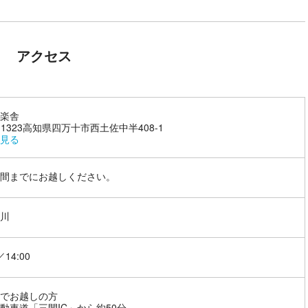
アクセス
楽舎
7-1323高知県四万十市西土佐中半408-1
見る
間までにお越しください。
川
／14:00
でお越しの方
動車道「三間IC」から約50分