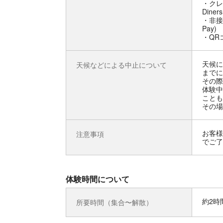
・クレジ
Diner
・非接
Pay)
・QRコ
天候に
天候などによる中止について
までに
その際
体験中
ことも
その場
お客様
注意事項
でご了
体験時間について
約2時
所要時間（集合〜解散）