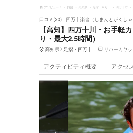
アソビュー！
四国
高知県
足摺・四万十
四万十市
口コミ(30)
四万十楽舎（しまんとがくしゃ
【高知】四万十川・お手軽カ
り・最大2.5時間）
高知県
足摺・四万十
リバーカヤッ
アクティビティ概要
アクセ