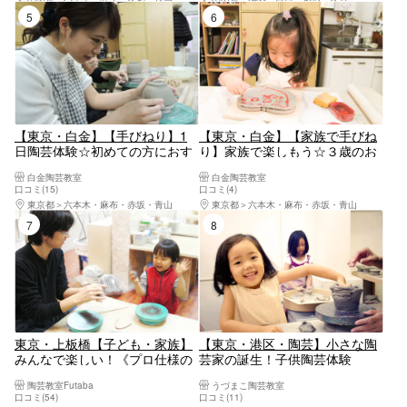
5位
6位
【東京・白金】【手びねり】1
【東京・白金】【家族で手びね
日陶芸体験☆初めての方におす
り】家族で楽しもう☆３歳のお
すめ（60分）
子様からOK（60分／2名様～）
白金陶芸教室
白金陶芸教室
口コミ(15)
口コミ(4)
東京都
六本木・麻布・赤坂・青山
東京都
六本木・麻布・赤坂・青山
7位
8位
東京・上板橋【子ども・家族】
【東京・港区・陶芸】小さな陶
みんなで楽しい！《プロ仕様の
芸家の誕生！子供陶芸体験
手動ろくろ》を使った本格！手
♪（手びねり）
陶芸教室Futaba
うづまこ陶芸教室
びねり陶芸体験
口コミ(54)
口コミ(11)