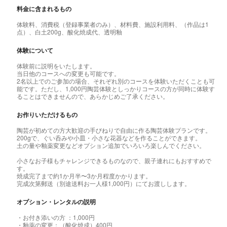
料金に含まれるもの
体験料、消費税（登録事業者のみ）、材料費、施設利用料、（作品は1
点）、白土200g、酸化焼成代、透明釉
体験について
体験前に説明をいたします。
当日他のコースへの変更も可能です。
2名以上でのご参加の場合、それぞれ別のコースを体験いただくことも可
能です。ただし、1,000円陶芸体験としっかりコースの方が同時に体験す
ることはできませんので、あらかじめご了承ください。
お作りいただけるもの
陶芸が初めての方大歓迎の手びねりで自由に作る陶芸体験プランです。
200gで、ぐい呑みや小皿・小さな花器などを作ることができます。
土の量や釉薬変更などオプション追加でいろいろ楽しんでください。
小さなお子様もチャレンジできるものなので、親子連れにもおすすめで
す。
焼成完了まで約1か月半〜3か月程度かかります。
完成次第郵送（別途送料お一人様1,000円）にてお渡しします。
オプション・レンタルの説明
・お付き添いの方 ：1,000円
・釉薬の変更：（酸化焼成）400円