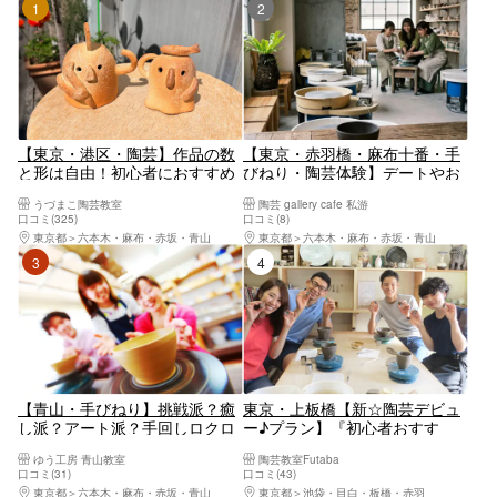
1位
2位
【東京・港区・陶芸】作品の数
【東京・赤羽橋・麻布十番・手
と形は自由！初心者におすすめ
びねり・陶芸体験】デートやお
の陶芸体験（手びねり）
友達や旅の思い出にあなただけ
うづまこ陶芸教室
陶芸 gallery cafe 私游
の器を作りませんか？手びねり
口コミ(325)
口コミ(8)
は自由に形を作れます。スタッ
東京都
六本木・麻布・赤坂・青山
東京都
六本木・麻布・赤坂・青山
フか丁寧にサポートしますので
3位
4位
安心（赤羽橋駅の裏）
【青山・手びねり】挑戦派？癒
東京・上板橋【新☆陶芸デビュ
し派？アート派？手回しロクロ
ー♪プラン】『初心者おすす
で陶芸トリップ♪お一人様・女
め！』自由に選べる本格陶芸フ
ゆう工房 青山教室
陶芸教室Futaba
性同士・カップル・ファミリー
ルコース～
口コミ(31)
口コミ(43)
に
東京都
六本木・麻布・赤坂・青山
東京都
池袋・目白・板橋・赤羽