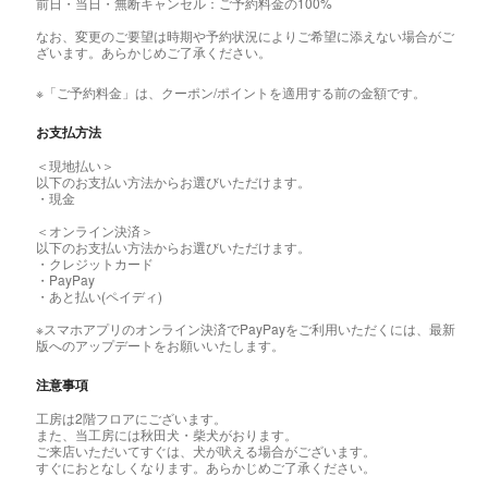
前日・当日・無断キャンセル：ご予約料金の100%
なお、変更のご要望は時期や予約状況によりご希望に添えない場合がご
ざいます。あらかじめご了承ください。
※「ご予約料金」は、クーポン/ポイントを適用する前の金額です。
お支払方法
＜現地払い＞
以下のお支払い方法からお選びいただけます。
・現金
＜オンライン決済＞
以下のお支払い方法からお選びいただけます。
・クレジットカード
・PayPay
・あと払い(ペイディ)
※スマホアプリのオンライン決済でPayPayをご利用いただくには、最新
版へのアップデートをお願いいたします。
注意事項
工房は2階フロアにございます。
また、当工房には秋田犬・柴犬がおります。
ご来店いただいてすぐは、犬が吠える場合がございます。
すぐにおとなしくなります。あらかじめご了承ください。