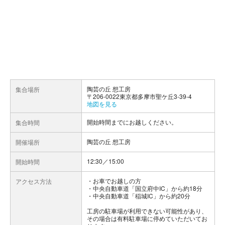
陶芸の丘 想工房
集合場所
〒206-0022東京都多摩市聖ケ丘3-39-4
地図を見る
開始時間までにお越しください。
集合時間
陶芸の丘 想工房
開催場所
12:30／15:00
開始時間
お車でお越しの方
アクセス方法
・中央自動車道「国立府中IC」から約18分
・中央自動車道「稲城IC」から約20分
工房の駐車場が利用できない可能性があり、
その場合は有料駐車場に停めていただいてお