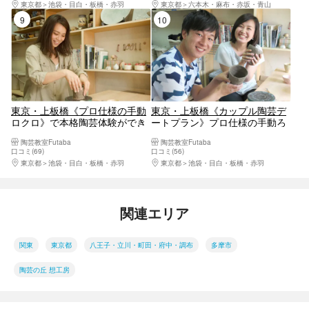
東京都
池袋・目白・板橋・赤羽
東京都
六本木・麻布・赤坂・青山
9位
10位
東京・上板橋《プロ仕様の手動
東京・上板橋《カップル陶芸デ
ロクロ》で本格陶芸体験ができ
ートプラン》プロ仕様の手動ろ
る！作るものが自由に選べる・
くろを使って思い出に残る陶芸
陶芸教室Futaba
陶芸教室Futaba
手びねりプラン
デートを！
口コミ(69)
口コミ(56)
東京都
池袋・目白・板橋・赤羽
東京都
池袋・目白・板橋・赤羽
関連エリア
関東
東京都
八王子・立川・町田・府中・調布
多摩市
陶芸の丘 想工房