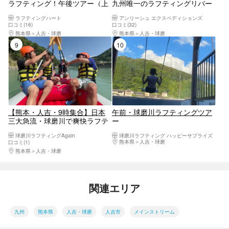
ラフティング！午後ツアー（上
九州唯一のラフティングリバー
流コース）10キロ3時間コース
（PMコース）アンリーシュ【熊
ラフティングハート
アンリーシュ エクスペディションズ
（子供料金割引あり）
本・人吉・ラフティング】
口コミ(16)
口コミ(32)
熊本県
人吉・球磨
熊本県
人吉・球磨
9位
10位
【熊本・人吉・9時集合】日本
午前・球磨川ラフティングツア
三大急流・球磨川で爽快ラフテ
ー
ィング！初心者・家族歓迎／手
球磨川ラフティングAgain
球磨川ラフティング ハッピーサプライズ
ぶらOK＆写真プレゼント
熊本県
人吉・球磨
口コミ(1)
熊本県
人吉・球磨
関連エリア
九州
熊本県
人吉・球磨
人吉市
メインストリーム