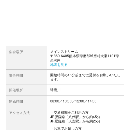
メインストリーム
集合場所
〒869-6405熊本県球磨郡球磨村大瀬1121球
泉洞内
地図を見る
開始時間の15分前までに受付をお願いいたし
集合時間
ます。
球磨川
開催場所
08:00／10:00／12:00／14:00
開始時間
交通機関をご利用の方
アクセス方法
JR肥薩線「八代駅」から約45分
JR肥薩線「人吉駅」から約25分
お車でお越しの方