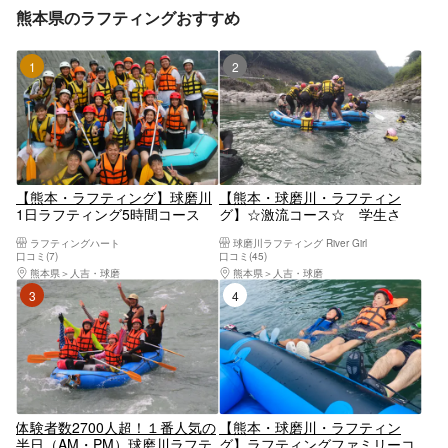
熊本県のラフティングおすすめ
1位
2位
【熊本・ラフティング】球磨川
【熊本・球磨川・ラフティン
1日ラフティング5時間コース
グ】☆激流コース☆ 学生さ
（BBQ付、全員におにぎり・ソ
ん・ご夫婦さん・カップルさ
ラフティングハート
球磨川ラフティング River Girl
フトドリンクサービス）（子供
ん・ファミリーさん向け！午
口コミ(7)
口コミ(45)
料金割引あり）
前・午後コース有り！
熊本県
人吉・球磨
熊本県
人吉・球磨
3位
4位
体験者数2700人超！１番人気の
【熊本・球磨川・ラフティン
半日（AM・PM）球磨川ラフテ
グ】ラフティングファミリーコ