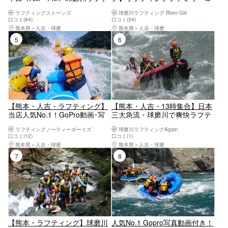
ィングエキサイトコース【写真
ース（急流）3歳から参加OK！
ラフティングストーンズ
球磨川ラフティング River Girl
データ付き】
午前コース！午後コース有り！
口コミ(84)
口コミ(34)
熊本県
人吉・球磨
熊本県
人吉・球磨
5位
6位
【熊本・人吉・ラフティング】
【熊本・人吉・13時集合】日本
当店人気No.1！GoPro動画･写
三大急流・球磨川で爽快ラフテ
真データ無料！アクティブコー
ィング！初心者・家族歓迎／手
ラフティングノーティーボーイズ
球磨川ラフティングAgain
ス！
ぶらOK＆写真無料プレゼント
口コミ(12)
口コミ(1)
熊本県
人吉・球磨
熊本県
人吉・球磨
7位
8位
【熊本・ラフティング】球磨川
人気No.1 Gopro写真動画付き！