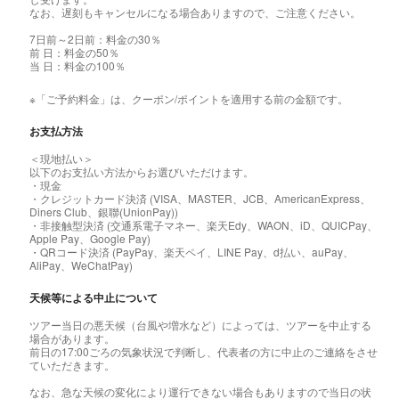
なお、遅刻もキャンセルになる場合ありますので、ご注意ください。
7日前～2日前：料金の30％
前 日：料金の50％
当 日：料金の100％
※「ご予約料金」は、クーポン/ポイントを適用する前の金額です。
お支払方法
＜現地払い＞
以下のお支払い方法からお選びいただけます。
・現金
・クレジットカード決済 (VISA、MASTER、JCB、AmericanExpress、
Diners Club、銀聯(UnionPay))
・非接触型決済 (交通系電子マネー、楽天Edy、WAON、iD、QUICPay、
Apple Pay、Google Pay)
・QRコード決済 (PayPay、楽天ペイ、LINE Pay、d払い、auPay、
AliPay、WeChatPay)
天候等による中止について
ツアー当日の悪天候（台風や増水など）によっては、ツアーを中止する
場合があります。
前日の17:00ごろの気象状況で判断し、代表者の方に中止のご連絡をさせ
ていただきます。
なお、急な天候の変化により運行できない場合もありますので当日の状