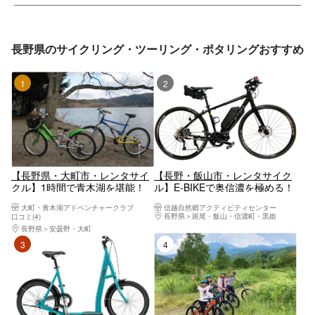
長野県のサイクリング・ツーリング・ポタリングおすすめ
1位
2位
【長野県・大町市・レンタサイ
【長野・飯山市・レンタサイク
クル】1時間で青木湖を堪能！
ル】E-BIKEで奥信濃を極める！
気軽に楽しめるサイクリングプ
長距離＆坂道も余裕の電動クロ
大町・青木湖アドベンチャークラブ
信越自然郷アクティビティセンター
ラン
スバイク
長野県
斑尾・飯山・信濃町・黒姫
口コミ(4)
長野県
安曇野・大町
3位
4位