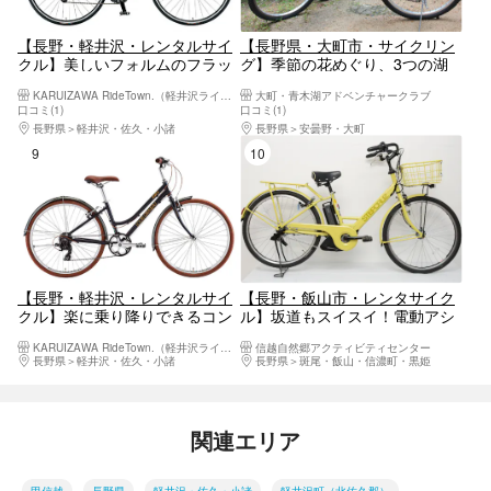
【長野・軽井沢・レンタルサイ
【長野県・大町市・サイクリン
クル】美しいフォルムのフラッ
グ】季節の花めぐり、3つの湖
トバーロード（LGS-RSR5）
を一周！映画・アニメの舞台を
KARUIZAWA RideTown.（軽井沢ライドタウン）
大町・青木湖アドベンチャークラブ
走ろう（レンタサイクル）
口コミ(1)
口コミ(1)
長野県
軽井沢・佐久・小諸
長野県
安曇野・大町
9位
10位
【長野・軽井沢・レンタルサイ
【長野・飯山市・レンタサイク
クル】楽に乗り降りできるコン
ル】坂道もスイスイ！電動アシ
フォートクロスバイク
スト付き自転車で巡る寺町散策
KARUIZAWA RideTown.（軽井沢ライドタウン）
信越自然郷アクティビティセンター
（CITYROAM8.0）
長野県
軽井沢・佐久・小諸
長野県
斑尾・飯山・信濃町・黒姫
関連エリア
甲信越
長野県
軽井沢・佐久・小諸
軽井沢町（北佐久郡）