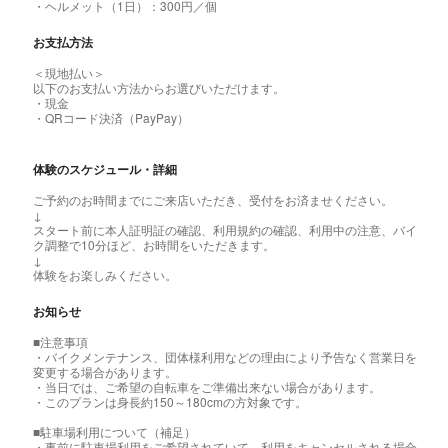
・ヘルメット（1日）：300円／個
お支払方法
＜現地払い＞
以下のお支払い方法からお選びいただけます。
・現金
・QRコード決済（PayPay）
体験のスケジュール・詳細
ご予約のお時間までにご来店いただき、受付をお済ませください。
↓
スタート前に本人証明証の確認、利用規約の確認、利用中の注意、バイ
ク調整で10分ほど、お時間をいただきます。
↓
体験をお楽しみください。
お知らせ
■注意事項
・バイクメンテナンス、団体様利用などの理由により予告なく営業日を
変更する場合があります。
・当日では、ご希望の自転車をご準備出来ない場合があります。
・このプランは身長約150～180cmの方対象です。
■駐車場利用について（補足）
・事前に駐車場利用をご希望されていて、利用をキャンセルされる場合