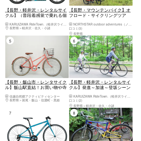
【長野・軽井沢・レンタルサイ
【長野・マウンテンバイク】オ
クル】（普段着感覚で乗れる個
フロード・サイクリングツア
性的なレクリエーションバイク
ー！緑と太陽を感じながら、乗
KARUIZAWA RideTown.（軽井沢ライドタウン）
NORTHSTAR outdoor adventures（ノーススターアウトドアアドベンチャー）
LGS-SK1）
鞍高原へ
長野県
軽井沢・佐久・小諸
口コミ(3)
長野県
松本市（松本駅周辺・浅間・美ヶ原・
5位
6位
【長野・飯山市・レンタサイク
【長野・軽井沢・レンタルサイ
ル】飯山駅直結！お買い物や寺
クル】発進～加速～登坂シーン
巡りに便利な街乗りシティサイ
で電動アシストの 魅力を発揮し
信越自然郷アクティビティセンター
KARUIZAWA RideTown.（軽井沢ライドタウン）
クル
た本格クロスバイク（YPJ-C）
長野県
斑尾・飯山・信濃町・黒姫
口コミ(2)
長野県
軽井沢・佐久・小諸
7位
8位