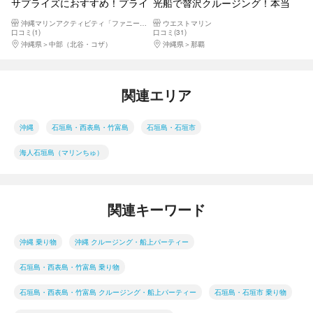
サプライズにおすすめ！プライ
光船で贅沢クルージング！本当
ベートサンセットクルーズ
に海の中にいるみたい！
沖縄マリンアクティビティ「ファニーパル」
ウエストマリン
口コミ(1)
口コミ(31)
沖縄県
中部（北谷・コザ）
沖縄県
那覇
関連エリア
沖縄
石垣島・西表島・竹富島
石垣島・石垣市
海人石垣島（マリンちゅ）
関連キーワード
沖縄 乗り物
沖縄 クルージング・船上パーティー
石垣島・西表島・竹富島 乗り物
石垣島・西表島・竹富島 クルージング・船上パーティー
石垣島・石垣市 乗り物