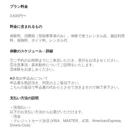
プラン料金
3,630円〜
料金に含まれるもの
体験料、消費税（登録事業者のみ）、体験で使うレンタル品、施設利用
料、保険料、ガイド料、レンタル代
体験のスケジュール・詳細
①ご予約のお時間までにご来店いただき、受付をお済ませください。
②注意事項・基本動作についてご説明をいたします。
③体験をお楽しみください。
■参加お申込みについて
申込書を熟読頂き、同意の上ご返信下さい。
こちらの返信で申込書の代わりとさせて頂きますので御了承下さい。
支払い方法の説明
＜現地払い＞
以下のお支払い方法からお選びいただけます。
・現金
・クレジットカード決済 (VISA、MASTER、JCB、AmericanExpress、
Diners Club)