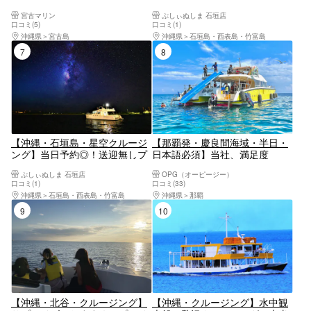
めるツアー1.5h 上級ボートで優
色に輝くマジックアワーで感動
宮古マリン
ぷしぃぬしま 石垣店
雅にリゾート気分◎個トイレ、
体験！＜1ドリンク付／市街地
口コミ(5)
口コミ(1)
冷房完備！お子様割有り 送迎
送迎無料＞
沖縄県
宮古島
沖縄県
石垣島・西表島・竹富島
車までも豪華！
7位
8位
【沖縄・石垣島・星空クルージ
【那覇発・慶良間海域・半日・
ング】当日予約◎！送迎無しプ
日本語必須】当社、満足度
ラン！世界有数の星空に逢いに
NO.1！シュノーケル＆マリンス
ぷしぃぬしま 石垣店
OPG（オーピージー）
行く！ 三線を聴きながら見る満
ポーツコース 滑り台・ジャン
口コミ(1)
口コミ(33)
天の星空＜星空ガイド・三線生
プ台・海上ブランコ付きクルー
沖縄県
石垣島・西表島・竹富島
沖縄県
那覇
ライブ／1ドリンク＞
ザー| 圧倒的に揺れが少ない | 豊
9位
10位
富なアクティビティ|
【沖縄・北谷・クルージング】
【沖縄・クルージング】水中観