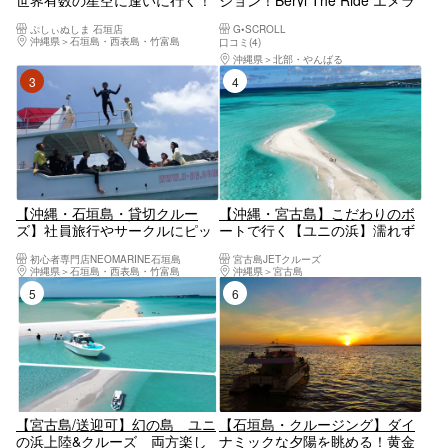
世界有数の星空に逢いに行く！
ション！Beryl The Ride エメラ
三線を聴きながら海から見上げ
ルドの絶景、ワルミ海峡を満喫
ぷしぃぬしま 石垣店
G•SCROLL
る満天の星空＜星空ガイド・三
しよう！！ 【沖縄・古宇利島・
沖縄県
石垣島・西表島・竹富島
口コミ(4)
線生ライブ付／1ドリンク付／
羽地内海・クルージング】
沖縄県
北部・やんばる
市街地送迎無料＞
3位
4位
【沖縄・石垣島・貸切クルー
【沖縄・宮古島】こだわりのボ
ズ】社員旅行やサークルにピッ
ートで行く【ユニの浜】濡れず
タリ！豪華なクルーザーをチャ
に上陸可能！マリーナ発着で伊
初心者専門店NEOMARINE石垣島
宮古島JETクルーズ
ーターして石垣島の海を満喫し
良部大橋をくぐるプチクルージ
沖縄県
石垣島・西表島・竹富島
沖縄県
宮古島
よう！
ング【ドローン撮影無料】
5位
6位
【宮古島/送迎可】幻の島 ユニ
【石垣島・クルージング】ダイ
の浜上陸&クルーズ 両方楽し
ナミックな夕陽を眺める！黄金