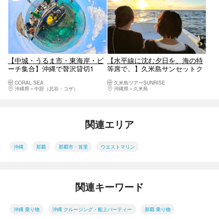
【中城・うるま市・東海岸・ビ
【水平線に沈む夕日を、海の特
ーチ集合】沖縄で贅沢貸切1
等席で。】久米島サンセットク
日！ボートチャーターでアイラ
ルージング
CORAL SEA
久米島ツアーSUNRISE
ンドホッピング満喫プラン♪新
沖縄県
中部（北谷・コザ）
沖縄県
久米島
規OPEN記念実地中！
関連エリア
沖縄
那覇
那覇市・首里
ウエストマリン
関連キーワード
沖縄 乗り物
沖縄 クルージング・船上パーティー
那覇 乗り物