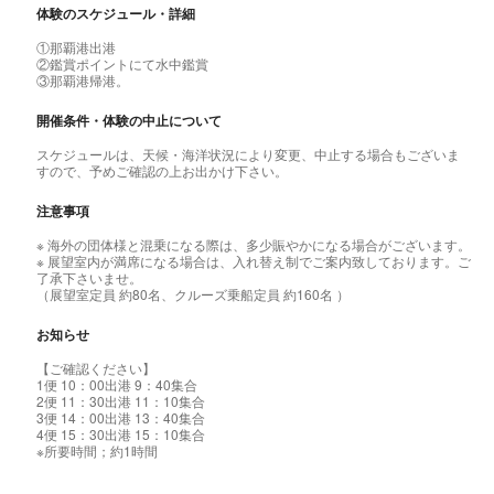
体験のスケジュール・詳細
①那覇港出港
②鑑賞ポイントにて水中鑑賞
③那覇港帰港。
開催条件・体験の中止について
スケジュールは、天候・海洋状況により変更、中止する場合もございま
すので、予めご確認の上お出かけ下さい。
注意事項
※ 海外の団体様と混乗になる際は、多少賑やかになる場合がございます。
※ 展望室内が満席になる場合は、入れ替え制でご案内致しております。ご
了承下さいませ。
（展望室定員 約80名、クルーズ乗船定員 約160名 ）
お知らせ
【ご確認ください】
1便 10：00出港 9：40集合
2便 11：30出港 11：10集合
3便 14：00出港 13：40集合
4便 15：30出港 15：10集合
※所要時間；約1時間