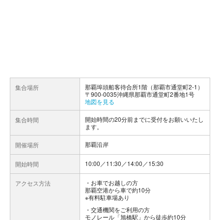
那覇埠頭船客待合所1階（那覇市通堂町2-1）
集合場所
〒900-0035沖縄県那覇市通堂町2番地1号
地図を見る
開始時間の20分前までに受付をお願いいたし
集合時間
ます。
那覇沿岸
開催場所
10:00／11:30／14:00／15:30
開始時間
お車でお越しの方
アクセス方法
那覇空港から車で約10分
※有料駐車場あり
交通機関をご利用の方
モノレール「旭橋駅」から徒歩約10分