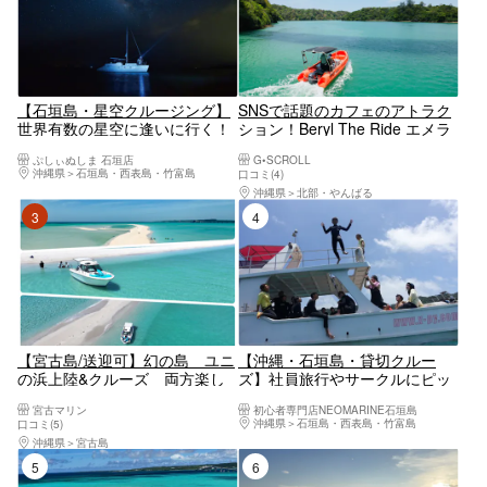
【石垣島・星空クルージング】
SNSで話題のカフェのアトラク
世界有数の星空に逢いに行く！
ション！Beryl The Ride エメラ
三線を聴きながら海から見上げ
ルドの絶景、ワルミ海峡を満喫
ぷしぃぬしま 石垣店
G•SCROLL
る満天の星空＜星空ガイド・三
しよう！！ 【沖縄・古宇利島・
沖縄県
石垣島・西表島・竹富島
口コミ(4)
線生ライブ付／1ドリンク付／
羽地内海・クルージング】
沖縄県
北部・やんばる
市街地送迎無料＞
3位
4位
【宮古島/送迎可】幻の島 ユニ
【沖縄・石垣島・貸切クルー
の浜上陸&クルーズ 両方楽し
ズ】社員旅行やサークルにピッ
めるツアー1.5h 上級ボートで優
タリ！豪華なクルーザーをチャ
宮古マリン
初心者専門店NEOMARINE石垣島
雅にリゾート気分◎個トイレ、
ーターして石垣島の海を満喫し
沖縄県
石垣島・西表島・竹富島
口コミ(5)
冷房完備！お子様割有り 送迎
よう！
沖縄県
宮古島
車までも豪華！
5位
6位