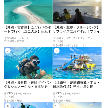
【沖縄・宮古島】こだわりのボ
【沖縄・北谷・クルージング】
ートで行く【ユニの浜】濡れず
サプライズにおすすめ！プライ
に上陸可能！マリーナ発着で伊
ベートサンセットクルーズ
宮古島JETクルーズ
沖縄マリンアクティビティ「ファニーパル」
良部大橋をくぐるプチクルージ
沖縄県
宮古島
口コミ(1)
ング【ドローン撮影無料】
沖縄県
中部（北谷・コザ）
7位
8位
【沖縄・慶良間・体験ダイビン
【那覇発・慶良間海域・半日・
グ＆シュノーケル・日本語必
日本語必須】当社、満足度
須】ウォータースライダー付き
NO.1！シュノーケル＆マリンス
OPG（オーピージー）
OPG（オーピージー）
の大型クルーザーで行く慶良間
ポーツコース 滑り台・ジャン
口コミ(3)
口コミ(33)
海域ツアー！透明度抜群の海で
プ台・海上ブランコ付きクルー
沖縄県
那覇
沖縄県
那覇
ぜいたくなひと時を過ごそう！
ザー| 圧倒的に揺れが少ない | 豊
9位
10位
富なアクティビティ|