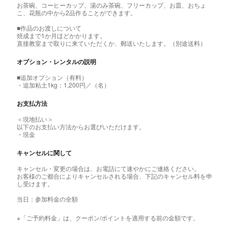
お茶碗、コーヒーカップ、湯のみ茶碗、フリーカップ、お皿、おちょ
こ、花瓶の中から2品作ることができます。
■作品のお渡しについて
焼成まで1か月ほどかかります。
直接教室まで取りに来ていただくか、郵送いたします。（別途送料）
オプション・レンタルの説明
■追加オプション（有料）
・追加粘土1kg：1,200円／（名）
お支払方法
＜現地払い＞
以下のお支払い方法からお選びいただけます。
・現金
キャンセルに関して
キャンセル・変更の場合は、お電話にて速やかにご連絡ください。
お客様のご都合によりキャンセルされる場合、下記のキャンセル料を申
し受けます。
当日：参加料金の全額
※「ご予約料金」は、クーポン/ポイントを適用する前の金額です。