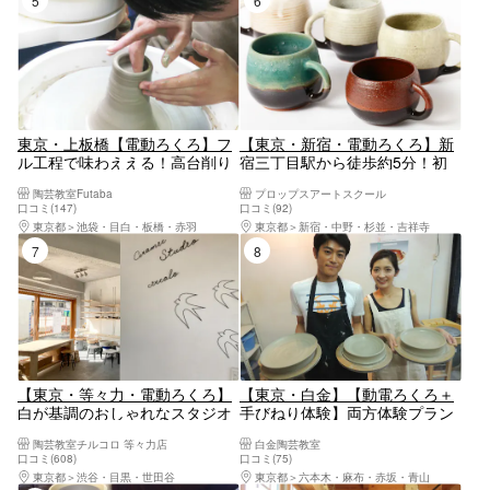
東京・上板橋【電動ろくろ】フ
【東京・新宿・電動ろくろ】新
ル工程で味わええる！高台削り
宿三丁目駅から徒歩約5分！初
やサイン入れができるこだわり
心者でも安心なマンツーマン対
陶芸教室Futaba
プロップスアートスクール
の本格プラン！
応！湯のみやお茶碗など作れ
口コミ(147)
口コミ(92)
る！電動ろくろ体験 ＊粘土代
東京都
池袋・目白・板橋・赤羽
東京都
新宿・中野・杉並・吉祥寺
焼成代含む おひとり様・カッ
7位
8位
プルのご参加OK！！女性に人気
【東京・等々力・電動ろくろ】
【東京・白金】【動電ろくろ＋
白が基調のおしゃれなスタジオ
手びねり体験】両方体験プラン
で陶芸体験！作家気分を味わっ
（90分）
陶芸教室チルコロ 等々力店
白金陶芸教室
ておしゃれな作品を作ろう！＜
口コミ(608)
口コミ(75)
自由が丘・二子玉川から好アク
東京都
渋谷・目黒・世田谷
東京都
六本木・麻布・赤坂・青山
セス＞3歳から参加OK★2～3個