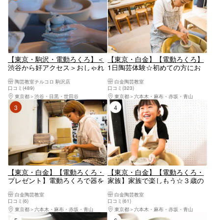
【東京・駒沢・電動ろくろ】＜
【東京・白金】【電動ろくろ】
渋谷から好アクセス＞おしゃれ
1日陶芸体験☆初めての方にお
なスタジオで現代陶芸風おしゃ
すすめ（60分）
陶芸教室チルコロ 駒沢店
白金陶芸教室
れな作品を作ろう！3歳からで
口コミ(489)
口コミ(323)
きる陶芸体験！夏休みの自由研
東京都
渋谷・目黒・世田谷
東京都
六本木・麻布・赤坂・青山
究にもおすすめ♪2～3個自由に
3位
4位
作ろう！
【東京・白金】【電動ろくろ・
【東京・白金】【電動ろくろ・
プレゼント】電動ろくろで器を
家族】家族で楽しもう☆３歳の
制作してプレゼントしよう（90
お子様からOK（60分／2名様
白金陶芸教室
白金陶芸教室
分）
～）
口コミ(6)
口コミ(61)
東京都
六本木・麻布・赤坂・青山
東京都
六本木・麻布・赤坂・青山
5位
6位