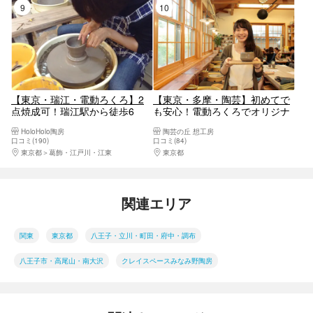
9位
10位
自由制作可能！
【東京・瑞江・電動ろくろ】2
【東京・多摩・陶芸】初めてで
点焼成可！瑞江駅から徒歩6
も安心！電動ろくろでオリジナ
分！カップや小鉢など、自由に
ル食器を作ろう
HoloHolo陶房
陶芸の丘 想工房
作れる電動ろくろ体験
口コミ(190)
口コミ(84)
東京都
葛飾・江戸川・江東
東京都
八王子・立川・町田・府中・調布
関連エリア
関東
東京都
八王子・立川・町田・府中・調布
八王子市・高尾山・南大沢
クレイスペースみなみ野陶房