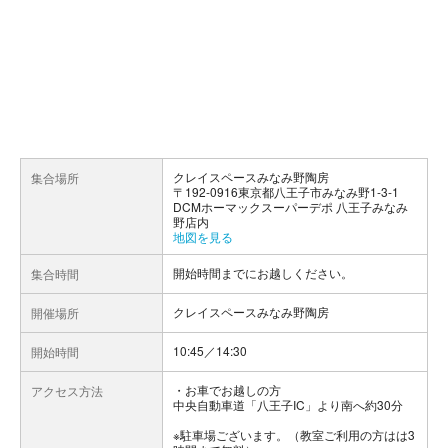
クレイスペースみなみ野陶房
集合場所
〒192-0916東京都八王子市みなみ野1-3-1
DCMホーマックスーパーデポ 八王子みなみ
野店内
地図を見る
開始時間までにお越しください。
集合時間
クレイスペースみなみ野陶房
開催場所
10:45／14:30
開始時間
お車でお越しの方
アクセス方法
中央自動車道「八王子IC」より南へ約30分
※駐車場ございます。（教室ご利用の方はは3