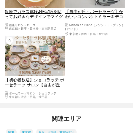
銀座でガラス体験♪転写紙を貼
【自由が丘・ポーセラーツ】か
ってお好きなデザインでマイグ
わいいコンパクトミラーをデコ
ラスを一緒に作りませんか？ア
レート！
銀座サロンドローズ
Maison de Blanc（メゾン・ド・ブラン）
クセス◎ご家族、カップル、女
東京都
銀座・日本橋・東京駅周辺
口コミ(3)
性同士で◎
東京都
渋谷・目黒・世田谷
9位
【初心者歓迎】ショコラッテ ポ
ーセラーツ サロン【自由が丘
徒歩5分】世界にひとつだけの
ポーセラーツサロン ショコラッテ
「プレート」や「マグカップ」
東京都
渋谷・目黒・世田谷
を作りませんか のプラン詳細
関連エリア
関東
東京都
銀座・日本橋・東京駅周辺