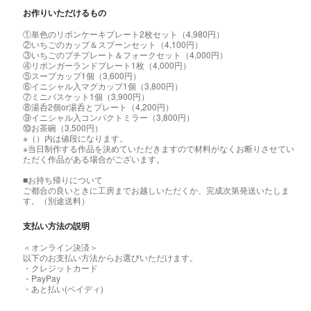
お作りいただけるもの
①単色のリボンケーキプレート2枚セット（4,980円）
②いちごのカップ＆スプーンセット（4,100円）
③いちごのプチプレート＆フォークセット（4,000円）
④リボンガーランドプレート1枚（4,000円）
⑤スープカップ1個（3,600円）
⑥イニシャル入マグカップ1個（3,800円）
⑦ミニバスケット1個（3,900円）
⑧湯呑2個or湯呑とプレート（4,200円）
⑨イニシャル入コンパクトミラー（3,800円）
⑩お茶碗（3,500円）
※（）内は値段になります。
※当日制作する作品を決めていただきますので材料がなくお断りさせてい
ただく作品がある場合がございます。
■お持ち帰りについて
ご都合の良いときに工房までお越しいただくか、完成次第発送いたしま
す。（別途送料）
支払い方法の説明
＜オンライン決済＞
以下のお支払い方法からお選びいただけます。
・クレジットカード
・PayPay
・あと払い(ペイディ)