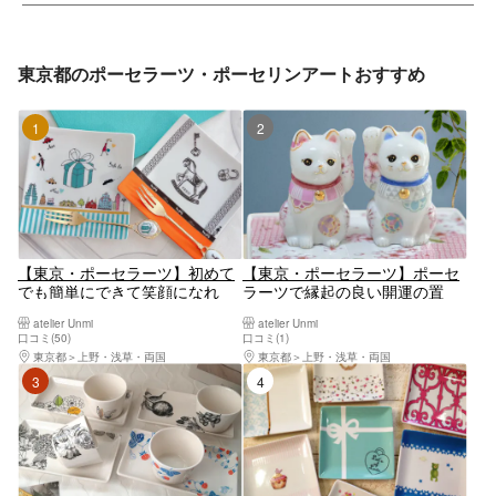
東京都のポーセラーツ・ポーセリンアートおすすめ
1位
2位
【東京・ポーセラーツ】初めて
【東京・ポーセラーツ】ポーセ
でも簡単にできて笑顔になれ
ラーツで縁起の良い開運の置
る！世界に1つだけのオリジナ
物・ペア招き猫作り！初心者大
atelier Unmi
atelier Unmi
ル作品を作ろう！
歓迎！
口コミ(50)
口コミ(1)
東京都
上野・浅草・両国
東京都
上野・浅草・両国
3位
4位