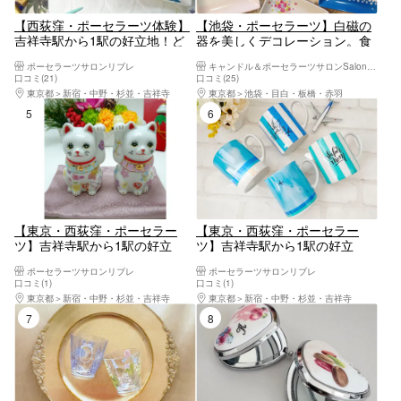
【西荻窪・ポーセラーツ体験】
【池袋・ポーセラーツ】白磁の
吉祥寺駅から1駅の好立地！ど
器を美しくデコレーション。食
こにも売っていない、オリジナ
卓がぐっと華やかに！
ポーセラーツサロンリブレ
キャンドル＆ポーセラーツサロンSalon de Felice（サロン ド フェリーチェ）
ルの食器を作ろう！ポーセラー
口コミ(21)
口コミ(25)
ツ体験
東京都
新宿・中野・杉並・吉祥寺
東京都
池袋・目白・板橋・赤羽
5位
6位
【東京・西荻窪・ポーセラー
【東京・西荻窪・ポーセラー
ツ】吉祥寺駅から1駅の好立
ツ】吉祥寺駅から1駅の好立
地！陶器の招き猫作り（1個）
地！空カラーでつくるオリジナ
ポーセラーツサロンリブレ
ポーセラーツサロンリブレ
ル飛行機マグカップ（1個）
口コミ(1)
口コミ(1)
東京都
新宿・中野・杉並・吉祥寺
東京都
新宿・中野・杉並・吉祥寺
7位
8位