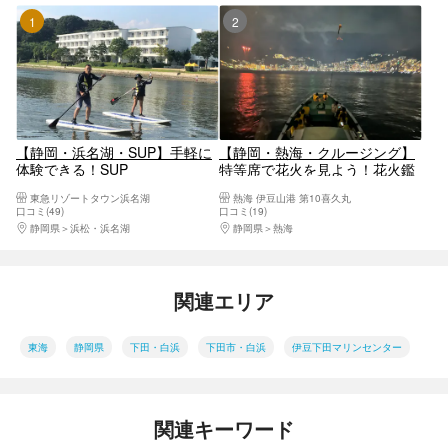
1位
2位
【静岡・浜名湖・SUP】手軽に
【静岡・熱海・クルージング】
体験できる！SUP
特等席で花火を見よう！花火鑑
賞クルーズ
東急リゾートタウン浜名湖
熱海 伊豆山港 第10喜久丸
口コミ(49)
口コミ(19)
静岡県
浜松・浜名湖
静岡県
熱海
関連エリア
東海
静岡県
下田・白浜
下田市・白浜
伊豆下田マリンセンター
関連キーワード